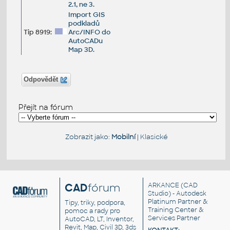
2.1, ne 3.
Import GIS
podkladů
Tip 8919:
Arc/INFO do
AutoCADu
Map 3D.
Odpovědět
Přejít na fórum
Zobrazit jako:
Mobilní
|
Klasické
CAD
fórum
ARKANCE
(CAD
Studio) - Autodesk
Platinum Partner &
Tipy, triky, podpora,
Training Center &
pomoc a rady pro
Services Partner
AutoCAD, LT, Inventor,
Revit, Map, Civil 3D, 3ds