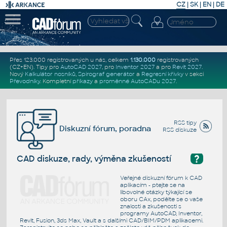
CZ
|
SK
|
EN
|
DE
Přes 123.000 registrovaných u nás, celkem
1.130.000
registrovaných
(CZ+EN)
. Tipy pro
AutoCAD 2027
, pro
Inventor 2027
a pro
Revit 2027
.
Nový
Kalkulátor nosníků
,
Spirograf generátor
a
Regresní křivky
v sekci
Převodníky
.
Kompletní
příkazy
a
proměnné AutoCADu 2027
.
RSS tipy
Diskuzní fórum, poradna
RSS diskuze
?
CAD diskuze, rady, výměna zkušeností
Veřejné diskuzní fórum k CAD
aplikacím - ptejte se na
libovolné otázky týkající se
oboru CAx, podělte se o vaše
znalosti a zkušenosti s
programy AutoCAD, Inventor,
Revit, Fusion, 3ds Max, Vault a s dalšími CAD/BIM/PDM aplikacemi.