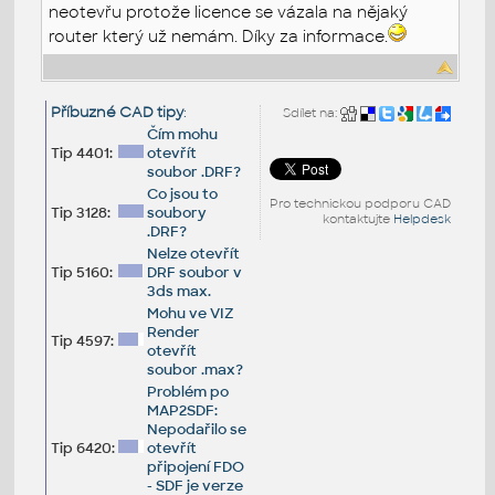
neotevřu protože licence se vázala na nějaký
router který už nemám. Díky za informace.
Příbuzné CAD tipy
:
Sdílet na:
Čím mohu
Tip 4401:
otevřít
soubor .DRF?
Co jsou to
Pro technickou podporu CAD
Tip 3128:
soubory
kontaktujte
Helpdesk
.DRF?
Nelze otevřít
Tip 5160:
DRF soubor v
3ds max.
Mohu ve VIZ
Render
Tip 4597:
otevřít
soubor .max?
Problém po
MAP2SDF:
Nepodařilo se
Tip 6420:
otevřít
připojení FDO
- SDF je verze