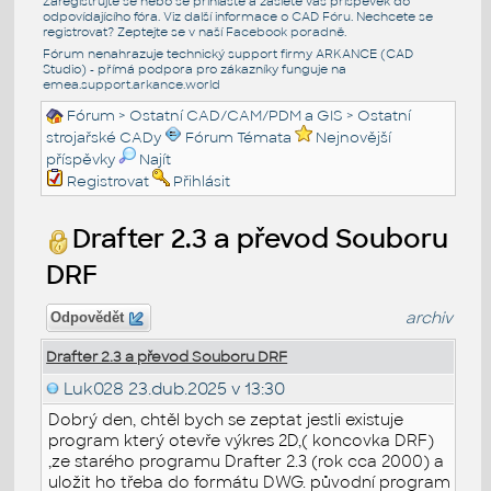
Zaregistrujte se nebo se přihlašte a zašlete váš příspěvek do
odpovídajícího fóra. Viz další informace o
CAD Fóru
. Nechcete se
registrovat? Zeptejte se v naší
Facebook poradně
.
Fórum nenahrazuje technický support firmy ARKANCE (CAD
Studio) - přímá podpora pro zákazníky funguje na
emea.support.arkance.world
Fórum
>
Ostatní CAD/CAM/PDM a GIS
>
Ostatní
strojařské CADy
Fórum Témata
Nejnovější
příspěvky
Najít
Registrovat
Přihlásit
Drafter 2.3 a převod Souboru
DRF
archiv
Odpovědět
Drafter 2.3 a převod Souboru DRF
Luk028
23.dub.2025 v 13:30
Dobrý den, chtěl bych se zeptat jestli existuje
program který otevře výkres 2D,( koncovka DRF)
,ze starého programu Drafter 2.3 (rok cca 2000) a
uložit ho třeba do formátu DWG. původní program