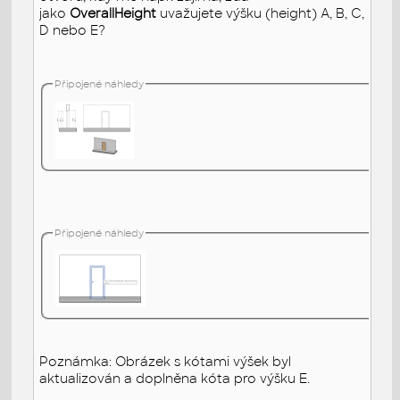
jako
OverallHeight
uvažujete výšku (height) A, B, C,
D nebo E?
Připojené náhledy
Připojené náhledy
Poznámka: Obrázek s kótami výšek byl
aktualizován a doplněna kóta pro výšku E.