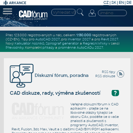
CZ
|
SK
|
EN
|
DE
Přes 123.000 registrovaných u nás, celkem
1.130.000
registrovaných
(CZ+EN)
. Tipy pro
AutoCAD 2027
, pro
Inventor 2027
a pro
Revit 2027
.
Nový
Kalkulátor nosníků
,
Spirograf generátor
a
Regresní křivky
v sekci
Převodníky
.
Kompletní
příkazy
a
proměnné AutoCADu 2027
.
RSS tipy
Diskuzní fórum, poradna
RSS diskuze
?
CAD diskuze, rady, výměna zkušeností
Veřejné diskuzní fórum k CAD
aplikacím - ptejte se na
libovolné otázky týkající se
oboru CAx, podělte se o vaše
znalosti a zkušenosti s
programy AutoCAD, Inventor,
Revit, Fusion, 3ds Max, Vault a s dalšími CAD/BIM/PDM aplikacemi.