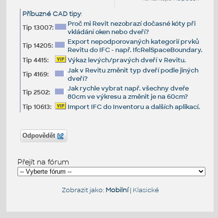
Příbuzné CAD tipy
:
Proč mi Revit nezobrazí dočasné kóty při
Tip 13007:
vkládání oken nebo dveří?
Export nepodporovaných kategorií prvků
Tip 14205:
Revitu do IFC - např. IfcRelSpaceBoundary.
Tip 4415:
Výkaz levých/pravých dveří v Revitu.
Jak v Revitu změnit typ dveří podle jiných
Tip 4169:
dveří?
Jak rychle vybrat např. všechny dveře
Tip 2502:
80cm ve výkresu a změnit je na 60cm?
Tip 10613:
Import IFC do Inventoru a dalších aplikací.
Odpovědět
Přejít na fórum
Zobrazit jako:
Mobilní
|
Klasické