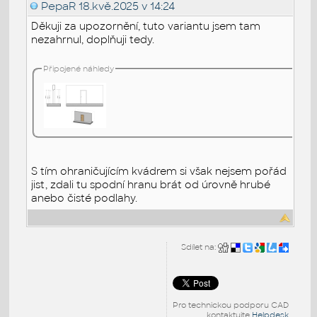
PepaR
18.kvě.2025 v 14:24
Děkuji za upozornění, tuto variantu jsem tam
nezahrnul, doplňuji tedy.
Připojené náhledy
S tím ohraničujícím kvádrem si však nejsem pořád
jist, zdali tu spodní hranu brát od úrovně hrubé
anebo čisté podlahy.
Sdílet na:
Pro technickou podporu CAD
kontaktujte
Helpdesk