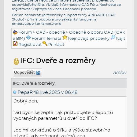
Zaregistrujte se nebo se přihlašte a zašlete váš příspěvek do
odpovídajícího fóra. Viz další informace o
CAD Fóru
. Nechcete se
registrovat? Zeptejte se v naší
Facebook poradně
.
Fórum nenahrazuje technický support firmy ARKANCE (CAD
Studio) - přímá podpora pro zákazníky funguje na
emea.support.arkance.world
Fórum
>
CAD - obecně
>
Obecně o oboru CAD (CAx
a BIM)
Fórum Témata
Nejnovější příspěvky
Najít
Registrovat
Přihlásit
IFC: Dveře a rozměry
archiv
Odpovědět
IFC: Dveře a rozměry
PepaR
18.kvě.2025 v 06:48
Dobrý den,
rád bych se zeptal, jak přistupujete k exportu
vybraných parametrů u dveří do IFC?
Jde mí konkrétně o šířku a výšku stavebního
otvorů, kdy mě např. zajímá, zda