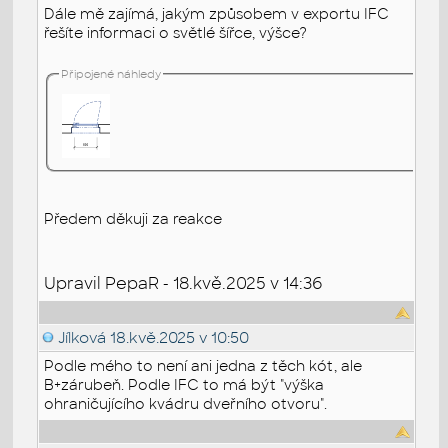
Dále mě zajímá, jakým způsobem v exportu IFC
řešíte informaci o světlé šířce, výšce?
Připojené náhledy
Předem děkuji za reakce
Upravil PepaR - 18.kvě.2025 v 14:36
Jílková
18.kvě.2025 v 10:50
Podle mého to není ani jedna z těch kót, ale
B+zárubeň. Podle IFC to má být "výška
ohraničujícího kvádru dveřního otvoru".