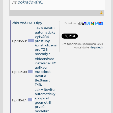
Viz
pokračování...
Příbuzné CAD tipy
:
Sdílet na:
Jak v Revitu
automaticky
vytvářet
Tip 11553:
prostupy
Pro technickou podporu CAD
konstrukcemi
kontaktujte
Helpdesk
pro TZB
rozvody?
Videonávod -
instalace BIM
aplikací
Tip 13401:
Autodesk
Revit a
Be.Smart
T4R.
Jak v Revitu
automaticky
spojovat
Tip 11547:
geometrii
prvků
modelu?