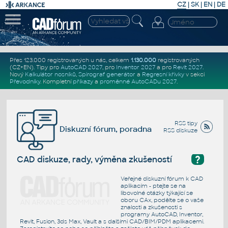
CZ
|
SK
|
EN
|
DE
Přes 123.000 registrovaných u nás, celkem
1.130.000
registrovaných
(CZ+EN)
. Tipy pro
AutoCAD 2027
, pro
Inventor 2027
a pro
Revit 2027
.
Nový
Kalkulátor nosníků
,
Spirograf generátor
a
Regresní křivky
v sekci
Převodníky
.
Kompletní
příkazy
a
proměnné AutoCADu 2027
.
RSS tipy
Diskuzní fórum, poradna
RSS diskuze
?
CAD diskuze, rady, výměna zkušeností
Veřejné diskuzní fórum k CAD
aplikacím - ptejte se na
libovolné otázky týkající se
oboru CAx, podělte se o vaše
znalosti a zkušenosti s
programy AutoCAD, Inventor,
Revit, Fusion, 3ds Max, Vault a s dalšími CAD/BIM/PDM aplikacemi.