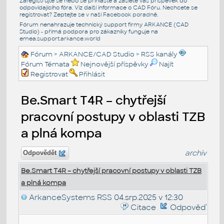
Zaregistrujte se nebo se přihlašte a zašlete váš příspěvek do
odpovídajícího fóra. Viz další informace o
CAD Fóru
. Nechcete se
registrovat? Zeptejte se v naší
Facebook poradně
.
Fórum nenahrazuje technický support firmy ARKANCE (CAD
Studio) - přímá podpora pro zákazníky funguje na
emea.support.arkance.world
Fórum
>
ARKANCE/CAD Studio
>
RSS kanály
Fórum Témata
Nejnovější příspěvky
Najít
Registrovat
Přihlásit
Be.Smart T4R – chytřejší
pracovní postupy v oblasti TZB
a plná kompa
archiv
Odpovědět
Be.Smart T4R – chytřejší pracovní postupy v oblasti TZB
a plná kompa
ArkanceSystems RSS
04.srp.2025 v 12:30
Citace
Odpověď