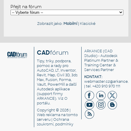
Přejít na fórum
Zobrazit jako:
Mobilní
|
Klasické
CAD
fórum
ARKANCE
(CAD
Studio) - Autodesk
Platinum Partner &
Tipy, triky, podpora,
Training Center &
pomoc a rady pro
Services Partner
AutoCAD, LT, Inventor,
Revit, Map, Civil 3D, 3ds
KONTAKT:
Max, Fusion, Forma,
webmaster.cz@arkance.w
Vault, PowerMill a další
| tel. +420 910 970 111
Autodesk aplikace
(support firmy
ARKANCE). Viz
O
portálu
.
Copyright © 2026 |
Web reklama
na tomto
serveru |
Ochrana
soukromí, podmínky