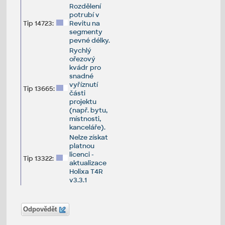
Rozdělení
potrubí v
Tip 14723:
Revitu na
segmenty
pevné délky.
Rychlý
ořezový
kvádr pro
snadné
vyříznutí
Tip 13665:
části
projektu
(např. bytu,
místnosti,
kanceláře).
Nelze získat
platnou
licenci -
Tip 13322:
aktualizace
Holixa T4R
v3.3.1
Odpovědět