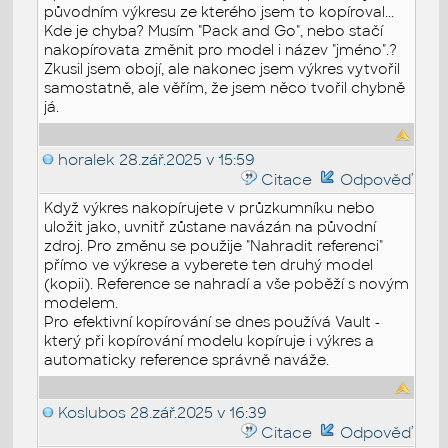
původním výkresu ze kterého jsem to kopíroval...
Kde je chyba? Musím "Pack and Go", nebo stačí
nakopírovata změnit pro model i název "jméno".?
Zkusil jsem obojí, ale nakonec jsem výkres vytvořil
samostatně, ale věřím, že jsem něco tvořil chybně
já.
horalek
28.zář.2025 v 15:59
Citace
Odpověď
Když výkres nakopírujete v průzkumníku nebo
uložit jako, uvnitř zůstane navázán na původní
zdroj. Pro změnu se použije "Nahradit referenci"
přímo ve výkrese a vyberete ten druhý model
(kopii). Reference se nahradí a vše poběží s novým
modelem.
Pro efektivní kopírování se dnes používá Vault -
který při kopírování modelu kopíruje i výkres a
automaticky reference správně naváže.
Koslubos
28.zář.2025 v 16:39
Citace
Odpověď