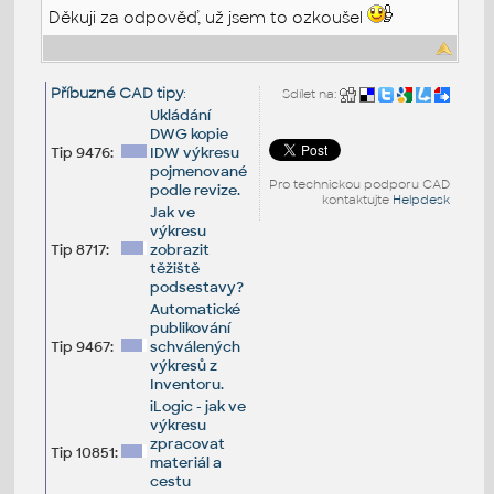
Děkuji za odpověď, už jsem to ozkoušel
Příbuzné CAD tipy
:
Sdílet na:
Ukládání
DWG kopie
Tip 9476:
IDW výkresu
pojmenované
Pro technickou podporu CAD
podle revize.
kontaktujte
Helpdesk
Jak ve
výkresu
Tip 8717:
zobrazit
těžiště
podsestavy?
Automatické
publikování
Tip 9467:
schválených
výkresů z
Inventoru.
iLogic - jak ve
výkresu
zpracovat
Tip 10851:
materiál a
cestu