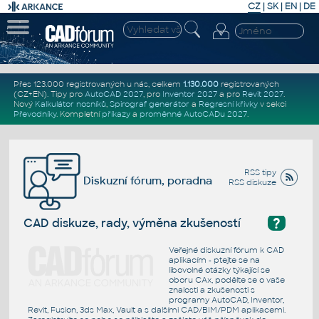
CZ
|
SK
|
EN
|
DE
Přes 123.000 registrovaných u nás, celkem
1.130.000
registrovaných
(CZ+EN)
. Tipy pro
AutoCAD 2027
, pro
Inventor 2027
a pro
Revit 2027
.
Nový
Kalkulátor nosníků
,
Spirograf generátor
a
Regresní křivky
v sekci
Převodníky
.
Kompletní
příkazy
a
proměnné AutoCADu 2027
.
RSS tipy
Diskuzní fórum, poradna
RSS diskuze
?
CAD diskuze, rady, výměna zkušeností
Veřejné diskuzní fórum k CAD
aplikacím - ptejte se na
libovolné otázky týkající se
oboru CAx, podělte se o vaše
znalosti a zkušenosti s
programy AutoCAD, Inventor,
Revit, Fusion, 3ds Max, Vault a s dalšími CAD/BIM/PDM aplikacemi.