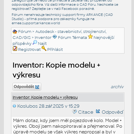
Zaregistrujte se nebo se přihlašte a zašlete váš příspěvek do
odpovídajícího fóra. Viz další informace o
CAD Fóru
. Nechcete se
registrovat? Zeptejte se v naší
Facebook poradně
.
Fórum nenahrazuje technický support firmy ARKANCE (CAD
Studio) - přímá podpora pro zákazníky funguje na
emea.support.arkance.world
Fórum
>
Autodesk - stavebnictví, strojírenství,
CAD/GIS
>
Inventor
Fórum Témata
Nejnovější
příspěvky
Najít
Registrovat
Přihlásit
Inventor: Kopie modelu +
výkresu
archiv
Odpovědět
Inventor: Kopie modelu + výkresu
Koslubos
28.zář.2025 v 15:29
Citace
Odpověď
Mám dotaz, kdy jsem měl pojezdové kolo. Model +
výkres. Obojí jsem nakopíroraval a přejmenoval. Po
úpravě modelu se však výkres nepropsal a byl v