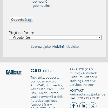
pomocné
geometrie?
Odpovědět
Přejít na fórum
Zobrazit jako:
Mobilní
|
Klasické
CAD
fórum
ARKANCE
(CAD
Studio) - Autodesk
Platinum Partner &
Tipy, triky, podpora,
Training Center &
pomoc a rady pro
Services Partner
AutoCAD, LT, Inventor,
Revit, Map, Civil 3D, 3ds
KONTAKT:
Max, Fusion, Forma,
webmaster.cz@arkance.w
Vault, PowerMill a další
| tel. +420 910 970 111
Autodesk aplikace
(support firmy