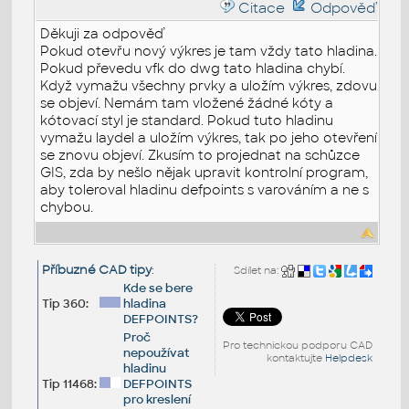
Citace
Odpověď
Děkuji za odpověď
Pokud otevřu nový výkres je tam vždy tato hladina.
Pokud převedu vfk do dwg tato hladina chybí.
Když vymažu všechny prvky a uložím výkres, zdovu
se objeví. Nemám tam vložené žádné kóty a
kótovací styl je standard. Pokud tuto hladinu
vymažu laydel a uložím výkres, tak po jeho otevření
se znovu objeví. Zkusím to projednat na schůzce
GIS, zda by nešlo nějak upravit kontrolní program,
aby toleroval hladinu defpoints s varováním a ne s
chybou.
Příbuzné CAD tipy
:
Sdílet na:
Kde se bere
Tip 360:
hladina
DEFPOINTS?
Proč
Pro technickou podporu CAD
nepoužívat
kontaktujte
Helpdesk
hladinu
Tip 11468:
DEFPOINTS
pro kreslení