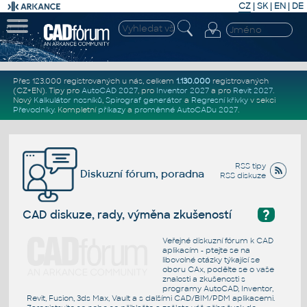
CZ
|
SK
|
EN
|
DE
Přes 123.000 registrovaných u nás, celkem
1.130.000
registrovaných
(CZ+EN)
. Tipy pro
AutoCAD 2027
, pro
Inventor 2027
a pro
Revit 2027
.
Nový
Kalkulátor nosníků
,
Spirograf generátor
a
Regresní křivky
v sekci
Převodníky
.
Kompletní
příkazy
a
proměnné AutoCADu 2027
.
RSS tipy
Diskuzní fórum, poradna
RSS diskuze
?
CAD diskuze, rady, výměna zkušeností
Veřejné diskuzní fórum k CAD
aplikacím - ptejte se na
libovolné otázky týkající se
oboru CAx, podělte se o vaše
znalosti a zkušenosti s
programy AutoCAD, Inventor,
Revit, Fusion, 3ds Max, Vault a s dalšími CAD/BIM/PDM aplikacemi.