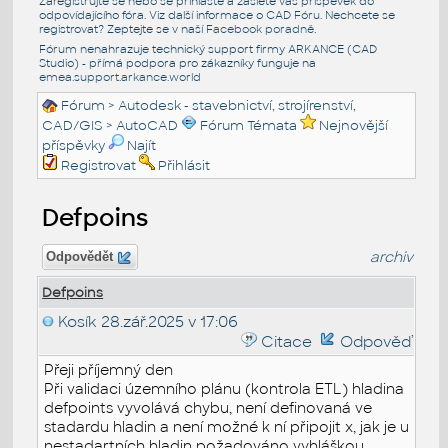
Zaregistrujte se nebo se přihlašte a zašlete váš příspěvek do
odpovídajícího fóra. Viz další informace o
CAD Fóru
. Nechcete se
registrovat? Zeptejte se v naší
Facebook poradně
.
Fórum nenahrazuje technický support firmy ARKANCE (CAD
Studio) - přímá podpora pro zákazníky funguje na
emea.support.arkance.world
Fórum
>
Autodesk - stavebnictví, strojírenství,
CAD/GIS
>
AutoCAD
Fórum Témata
Nejnovější
příspěvky
Najít
Registrovat
Přihlásit
Defpoins
archiv
Odpovědět
Defpoins
Kosík
28.zář.2025 v 17:06
Citace
Odpověď
Přeji příjemný den
Při validaci územního plánu (kontrola ETL) hladina
defpoints vyvolává chybu, není definovaná ve
stadardu hladin a není možné k ní připojit x, jak je u
nestadartních hladin požadováno vyhláškou