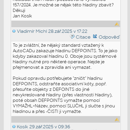
157/2024. Je možné se nějak této hladiny zbavit?
Děkuji
Jan Kosík
Vladimír Michl
28.zář.2025 v 17:22
Citace
Odpověď
To je zvláštní, že nějaký standard vztažený k
AutoCADu zakazuje hladinu DEFPOINTS. To je jako
kdyby zakazoval hladinu 0. Oboje jsou systémové
hladiny nutné pro některé operace. Nejde je
přejmenovat a zpravidla ani vymazat.
Pokud opravdu potřebujete "zničit" hladinu
DEFPOINTS, odstraňte asociativní kóty, popř.
přesuňte objekty z DEFOINTS do jiné
nevykreslované hladiny (přes vlastnosti hladiny),
poté obsah DEFPOINTS vymažte pomocí
VYMAŽHL>Název, pomocí SLUČHL ji slučte s jinou
hladinou a přes -ČISTI ji vymažte.
Kosík
29.zář.2025 v 09:36