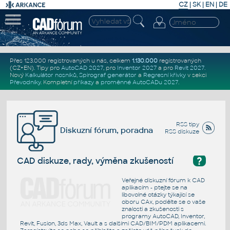
CZ
|
SK
|
EN
|
DE
Přes 123.000 registrovaných u nás, celkem
1.130.000
registrovaných
(CZ+EN)
. Tipy pro
AutoCAD 2027
, pro
Inventor 2027
a pro
Revit 2027
.
Nový
Kalkulátor nosníků
,
Spirograf generátor
a
Regresní křivky
v sekci
Převodníky
.
Kompletní
příkazy
a
proměnné AutoCADu 2027
.
RSS tipy
Diskuzní fórum, poradna
RSS diskuze
?
CAD diskuze, rady, výměna zkušeností
Veřejné diskuzní fórum k CAD
aplikacím - ptejte se na
libovolné otázky týkající se
oboru CAx, podělte se o vaše
znalosti a zkušenosti s
programy AutoCAD, Inventor,
Revit, Fusion, 3ds Max, Vault a s dalšími CAD/BIM/PDM aplikacemi.