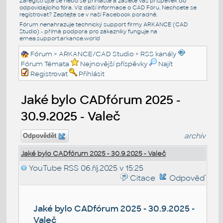
Zaregistrujte se nebo se přihlašte a zašlete váš příspěvek do
odpovídajícího fóra. Viz další informace o
CAD Fóru
. Nechcete se
registrovat? Zeptejte se v naší
Facebook poradně
.
Fórum nenahrazuje technický support firmy ARKANCE (CAD
Studio) - přímá podpora pro zákazníky funguje na
emea.support.arkance.world
Fórum
>
ARKANCE/CAD Studio
>
RSS kanály
Fórum Témata
Nejnovější příspěvky
Najít
Registrovat
Přihlásit
Jaké bylo CADfórum 2025 -
30.9.2025 - Valeč
archiv
Odpovědět
Jaké bylo CADfórum 2025 - 30.9.2025 - Valeč
YouTube RSS
06.říj.2025 v 15:25
Citace
Odpověď
Jaké bylo CADfórum 2025 - 30.9.2025 -
Valeč