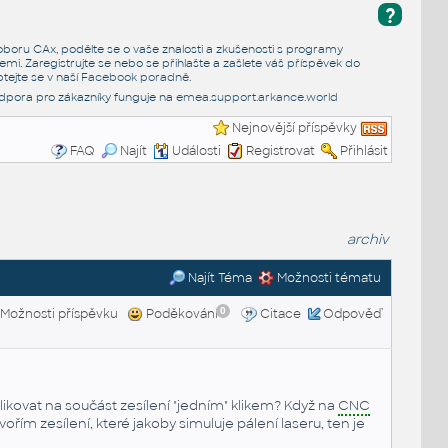
?
e oboru CAx, podělte se o vaše znalosti a zkušenosti s programy
emi. Zaregistrujte se nebo se přihlašte a zašlete váš příspěvek do
tejte se v naší
Facebook poradně
.
dpora pro zákazníky funguje na
emea.support.arkance.world
Nejnovější příspěvky
FAQ
Najít
Události
Registrovat
Přihlásit
archiv
Najít Téma
Možnosti tématu
0
Možnosti příspěvku
Poděkování
Citace
Odpověď
ikovat na součást zesílení "jedním" klikem? Když na
CNC
vořím zesílení, které jakoby simuluje pálení laseru, ten je