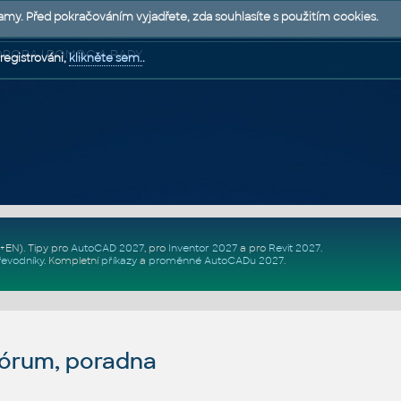
lamy. Před pokračováním vyjadřete, zda souhlasíte s použitím cookies.
 PODPORA | POMOC A RADY
registrováni,
klikněte sem.
.
Z+EN)
. Tipy pro
AutoCAD 2027
, pro
Inventor 2027
a pro
Revit 2027
.
řevodníky
.
Kompletní
příkazy
a
proměnné AutoCADu 2027
.
fórum, poradna