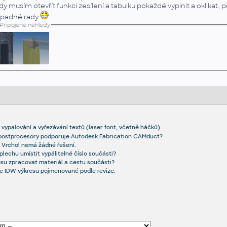
dy musím otevřít funkci zesílení a tabulku pokaždé vyplnit a oklikat, př
ípadné rady
Připojené náhledy
 vypalování a vyřezávání textů (laser font, včetně háčků)
 postprocesory podporuje Autodesk Fabrication CAMduct?
 Vrchol nemá žádné řešení.
plechu umístit vypálitelné číslo součásti?
resu zpracovat materiál a cestu součásti?
e IDW výkresu pojmenované podle revize.