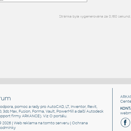
Stránka byla vygenerována za 0,160 sekund.
rum
ARKA
Cente
, podpora, pomoc a rady pro AutoCAD, LT, Inventor, Revit,
KONT
3D, 3ds Max, Fusion, Forma, Vault, PowerMill a další Autodesk
webma
support firmy ARKANCE). Viz
O portálu
.
© 2026 |
Web reklama
na tomto serveru |
Ochrana
podmínky