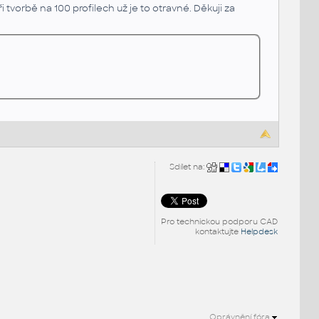
i tvorbě na 100 profilech už je to otravné. Děkuji za
Sdílet na:
Pro technickou podporu CAD
kontaktujte
Helpdesk
Oprávnění fóra