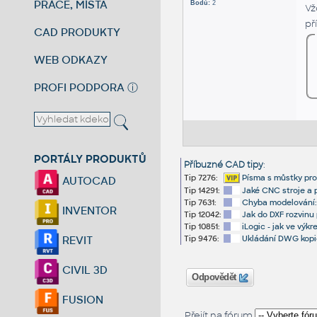
PRÁCE, MÍSTA
Bodů:
2
Vž
př
CAD PRODUKTY
WEB ODKAZY
PROFI PODPORA
ⓘ
PORTÁLY PRODUKTŮ
Příbuzné CAD tipy
:
Tip 7276:
Písma s můstky pro
AUTOCAD
Tip 14291:
Jaké CNC stroje a
Tip 7631:
Chyba modelování:
INVENTOR
Tip 12042:
Jak do DXF rozvinu 
Tip 10851:
iLogic - jak ve výk
Tip 9476:
Ukládání DWG kopi
REVIT
CIVIL 3D
Odpovědět
FUSION
Přejít na fórum