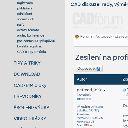
registrace
CAD diskuze, rady, výmě
přihlášení
odhlášení
správa účtu
najít
aktivní témata
archiv konference
Fórum
>
Autodesk - stavebni
posledních 100 příspěvků
lokality registrací
CAD blogy a média
Zesílení na pro
TIPY A TRIKY
Odpovědět
DOWNLOAD
Autor
Zp
CAD/BIM bloky
petrcad_3901
Zas
Nováček
PŘEVODNÍKY
Do
ŠKOLENÍ/VÝUKA
Přihlášen:
06.říj.2025
Lokalita:
ČR (JČ)
Používám:
my
VIDEO UKÁZKY
Inventor 23; AutoCAD
la
Mechanical 23
vž
Stav:
Offline