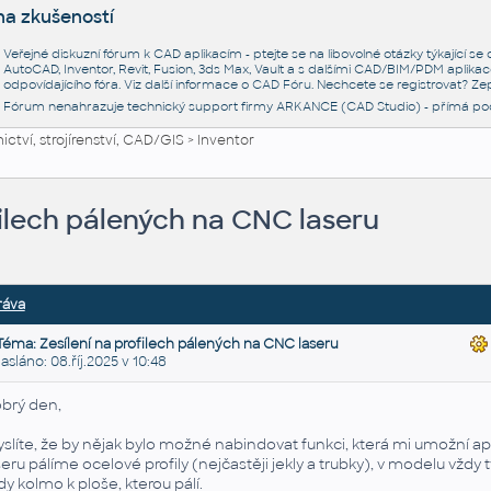
na zkušeností
Veřejné diskuzní fórum k CAD aplikacím - ptejte se na libovolné otázky týkající s
AutoCAD, Inventor, Revit, Fusion, 3ds Max, Vault a s dalšími CAD/BIM/PDM aplikac
odpovídajícího fóra. Viz další informace o
CAD Fóru
. Nechcete se registrovat? Zep
Fórum nenahrazuje technický support firmy ARKANCE (CAD Studio) - přímá po
ctví, strojírenství, CAD/GIS
>
Inventor
filech pálených na CNC laseru
ráva
Téma: Zesílení na profilech pálených na CNC laseru
láno: 08.říj.2025 v 10:48
brý den,
slíte, že by nějak bylo možné nabindovat funkci, která mi umožní apl
seru pálíme ocelové profily (nejčastěji jekly a trubky), v modelu vždy t
dy kolmo k ploše, kterou pálí.