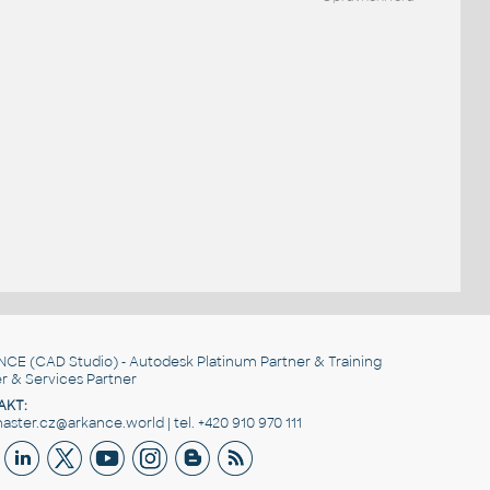
NCE
(CAD Studio) - Autodesk Platinum Partner & Training
r & Services Partner
AKT:
ster.cz@arkance.world | tel. +420 910 970 111