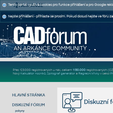
Tento portál využívá cookies pro funkce přihlášení a pro Google rek
CAD FÓRUM - TIPY A TRIKY | UTILITY | DISKUZE | BLOKY |
Nejste přihlášeni - přihlaste se prosím. Pokud dosud nejste ve fóru za
Přes 123.000 registrovaných u nás, celkem
1.130.000
registrovaných (C
Nový
Kalkulátor nosníků
,
Spirograf generátor
a
Regresní křivky
v sekci
P
HLAVNÍ STRÁNKA
Diskuzní 
DISKUZNÍ FÓRUM
pokyny