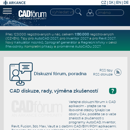
CZ
|
SK
|
EN
|
DE
Přes 123.000 registrovaných u nás, celkem
1.130.000
registrovaných
(CZ+EN)
. Tipy pro
AutoCAD 2027
, pro
Inventor 2027
a pro
Revit 2027
.
Nový
Kalkulátor nosníků
,
Spirograf generátor
a
Regresní křivky
v sekci
Převodníky
.
Kompletní
příkazy
a
proměnné AutoCADu 2027
.
RSS tipy
Diskuzní fórum, poradna
RSS diskuze
?
CAD diskuze, rady, výměna zkušeností
Veřejné diskuzní fórum k CAD
aplikacím - ptejte se na
libovolné otázky týkající se
oboru CAx, podělte se o vaše
znalosti a zkušenosti s
programy AutoCAD, Inventor,
Revit, Fusion, 3ds Max, Vault a s dalšími CAD/BIM/PDM aplikacemi.