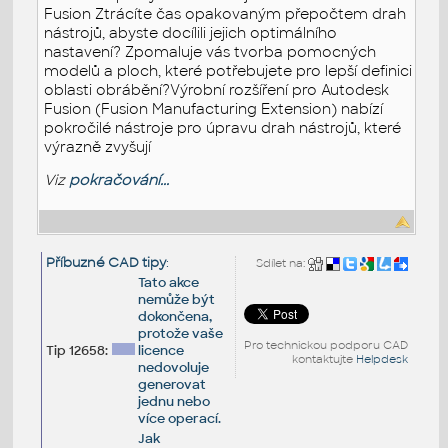
Fusion Ztrácíte čas opakovaným přepočtem drah
nástrojů, abyste docílili jejich optimálního
nastavení? Zpomaluje vás tvorba pomocných
modelů a ploch, které potřebujete pro lepší definici
oblasti obrábění?Výrobní rozšíření pro Autodesk
Fusion (Fusion Manufacturing Extension) nabízí
pokročilé nástroje pro úpravu drah nástrojů, které
výrazně zvyšují
Viz
pokračování...
Příbuzné CAD tipy
:
Sdílet na:
Tato akce
nemůže být
dokončena,
protože vaše
Pro technickou podporu CAD
Tip 12658:
licence
kontaktujte
Helpdesk
nedovoluje
generovat
jednu nebo
více operací.
Jak