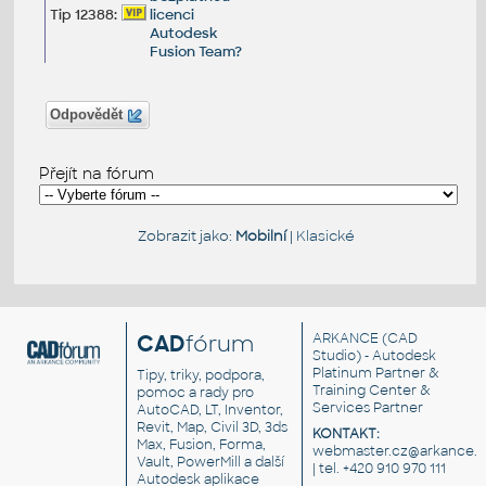
Tip 12388:
licenci
Autodesk
Fusion Team?
Odpovědět
Přejít na fórum
Zobrazit jako:
Mobilní
|
Klasické
CAD
fórum
ARKANCE
(CAD
Studio) - Autodesk
Platinum Partner &
Tipy, triky, podpora,
Training Center &
pomoc a rady pro
Services Partner
AutoCAD, LT, Inventor,
Revit, Map, Civil 3D, 3ds
KONTAKT:
Max, Fusion, Forma,
webmaster.cz@arkance.w
Vault, PowerMill a další
| tel. +420 910 970 111
Autodesk aplikace