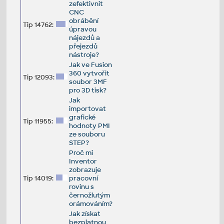
zefektivnit
CNC
obrábění
Tip 14762:
úpravou
nájezdů a
přejezdů
nástroje?
Jak ve Fusion
360 vytvořit
Tip 12093:
soubor 3MF
pro 3D tisk?
Jak
importovat
grafické
Tip 11955:
hodnoty PMI
ze souboru
STEP?
Proč mi
Inventor
zobrazuje
Tip 14019:
pracovní
rovinu s
černožlutým
orámováním?
Jak získat
bezplatnou