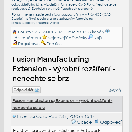
Zaregistrujte se nebo se přihlašte a zašlete váš příspěvek do
odpovídajícího fóra. Viz další informace o
CAD Fóru
. Nechcete se
registrovat? Zeptejte se v naší
Facebook poradně
.
Fórum nenahrazuje technický support firmy ARKANCE (CAD
Studio) - přímá podpora pro zákazníky funguje na
emea.support.arkance.world
Fórum
>
ARKANCE/CAD Studio
>
RSS kanály
Fórum Témata
Nejnovější příspěvky
Najít
Registrovat
Přihlásit
Fusion Manufacturing
Extension - výrobní rozšíření -
nenechte se brz
archiv
Odpovědět
Fusion Manufacturing Extension - výrobní rozšíření -
nenechte se brz
InventorGuru RSS
23.říj.2025 v 16:17
Citace
Odpověď
Efektivní úpravy drah nástrojů v Autodesk