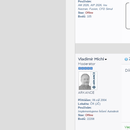
Používám:
AM 2026, AIP 2026, Inv.
Nastran, Fusion, CFD Simul
Stav:
Offline
Bodů:
105
Vladimír Michl
Z
Moderátor
Dí
ARKANCE
Přihlášen:
09.zář.2004
Lokalita:
ČR (JČ)
Používám:
Implementujeme řešení Autodesk
Stav:
Offline
Bodů:
22208
Vla