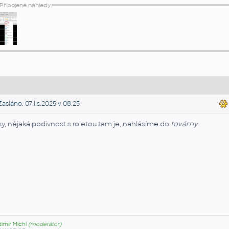
Připojené náhledy
asláno: 07.lis.2025 v 08:25
ky, nějaká podivnost s roletou tam je, nahlásíme do
továrny
.
dimír Michl
(moderátor)