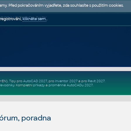
lamy. Před pokračováním vyjadřete, zda souhlasíte s použitím cookies.
 PODPORA | POMOC A RADY
registrováni,
klikněte sem.
.
Z+EN)
. Tipy pro
AutoCAD 2027
, pro
Inventor 2027
a pro
Revit 2027
.
řevodníky
.
Kompletní
příkazy
a
proměnné AutoCADu 2027
.
fórum, poradna