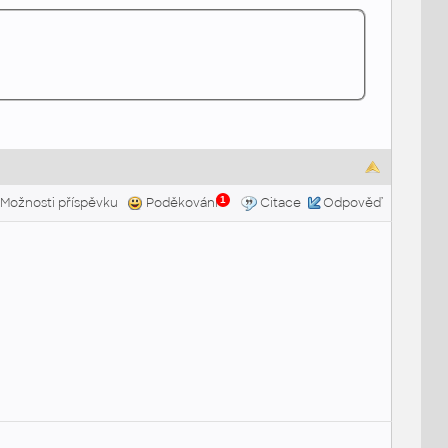
1
Možnosti příspěvku
Poděkování
Citace
Odpověď