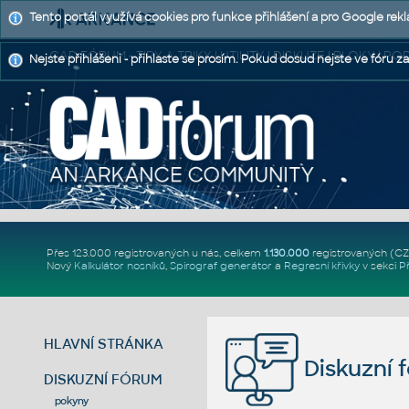
Tento portál využívá cookies pro funkce přihlášení a pro Google rek
CAD FÓRUM - TIPY A TRIKY | UTILITY | DISKUZE | BLOKY |
Nejste přihlášeni - přihlaste se prosím. Pokud dosud nejste ve fóru za
Přes 123.000 registrovaných u nás, celkem
1.130.000
registrovaných (C
Nový
Kalkulátor nosníků
,
Spirograf generátor
a
Regresní křivky
v sekci
P
HLAVNÍ STRÁNKA
Diskuzní 
DISKUZNÍ FÓRUM
pokyny