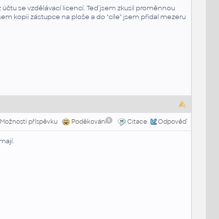
z účtu se vzdělávací licencí. Teď jsem zkusil proměnnou
sem kopii zástupce na ploše a do "cíle" jsem přidal mezeru
0
Možnosti příspěvku
Poděkování
Citace
Odpověď
mají.