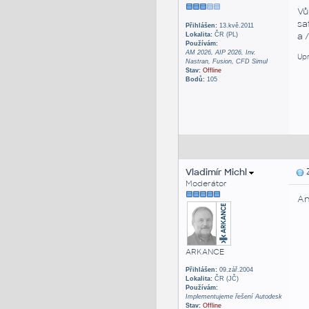
Vů
sa
Přihlášen:
13.kvě.2011
a 
Lokalita:
ČR (PL)
Používám:
AM 2026, AIP 2026, Inv.
Upr
Nastran, Fusion, CFD Simul
Stav:
Offline
Bodů:
105
Vladimír Michl
Z
Moderátor
An
ARKANCE
Přihlášen:
09.zář.2004
Lokalita:
ČR (JČ)
Používám:
Implementujeme řešení Autodesk
Stav:
Offline