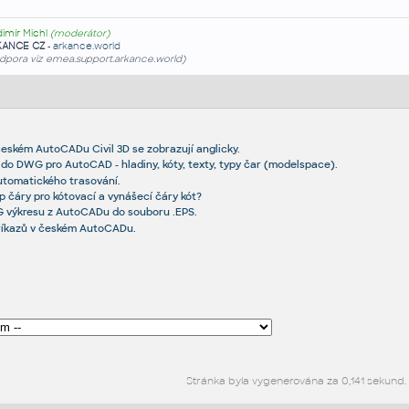
dimír Michl
(moderátor)
KANCE CZ
-
arkance.world
dpora viz emea.support.arkance.world)
českém AutoCADu Civil 3D se zobrazují anglicky.
 do DWG pro AutoCAD - hladiny, kóty, texty, typy čar (modelspace).
utomatického trasování.
yp čáry pro kótovací a vynášecí čáry kót?
 výkresu z AutoCADu do souboru .EPS.
příkazů v českém AutoCADu.
Stránka byla vygenerována za 0,141 sekund.