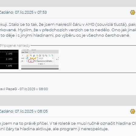
asláno: 07.lis.2025 v 07:53
kuji. Stalo se to tak, že jsem nakreslil čáru v AM0 (souvislá tlustá), 
rkované. Myslím, že v předchozích verzích se to nedělo. Ono jak jinak 
 to děje i s jinými hladinami, po výběru os je všechno čerchované.
Připojené náhledy
avil PepaG - 07.lis.2025 v 08:00
asláno: 07.lis.2025 v 08:05
k jsem na to právě přišel. V té roletě se musí ručně označit hladina O
vní čáry ta hladina aktivuje, ale program j
i nerespektuje.