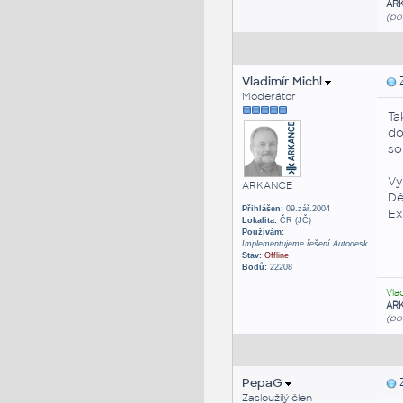
AR
(po
Vladimír Michl
Z
Moderátor
Ta
do
so
Vy
ARKANCE
Dě
Přihlášen:
09.zář.2004
Ex
Lokalita:
ČR (JČ)
Používám:
Implementujeme řešení Autodesk
Stav:
Offline
Bodů:
22208
Vla
AR
(po
PepaG
Z
Zasloužilý člen