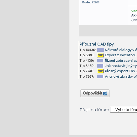
Bodů:
22208
Vla
AR
(po
Příbuzné CAD tipy
:
Tip 10436:
Některé dialogy v 
Tip 6810:
Export z Inventoru
Tip 4109:
Řízení zobrazení a
Tip 3459:
Jak nastavit jiný t
Tip 7746:
Přesný export DWG
Tip 7367:
Anglické zkratky 
Odpovědět
Přejít na fórum