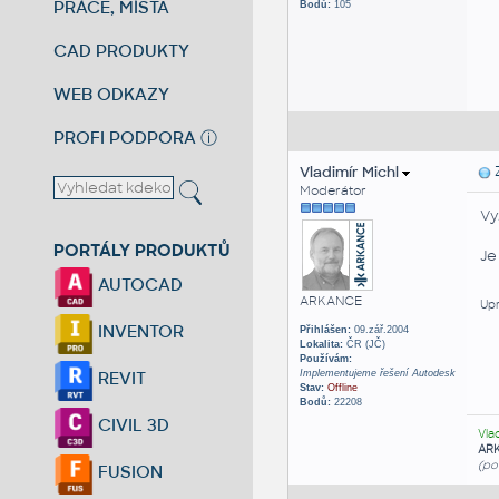
PRÁCE, MÍSTA
Bodů:
105
CAD PRODUKTY
WEB ODKAZY
PROFI PODPORA
ⓘ
Vladimír Michl
Z
Moderátor
Vy
PORTÁLY PRODUKTŮ
Je
AUTOCAD
ARKANCE
Upr
INVENTOR
Přihlášen:
09.zář.2004
Lokalita:
ČR (JČ)
Používám:
Implementujeme řešení Autodesk
REVIT
Stav:
Offline
Bodů:
22208
CIVIL 3D
Vla
AR
(po
FUSION