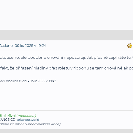
asláno: 06.lis.2025 v 19:24
zkoušeno, ale podobné chování nepozoruji. Jak přesně zapínáte tu A
 fakt, že přiřazení hladiny přes roletu v ribbonu se tam chová nějak po
avil Vladimír Michl - 06.lis.2025 v 19:42
dimír Michl
(moderátor)
KANCE CZ
-
arkance.world
dpora viz emea.support.arkance.world)