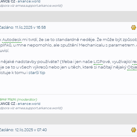
KANCE CZ
-
arkance.world
dpora viz emea.support.arkance.world)
asláno: 11.lis.2025 v 16:58
k
Autodesk
mi tvrdí, že se to standardně neděje. Že může být způsob
plňků, u mne nepomohlo, ale spuštění Mechanicalu s parametrem
uvisí.
 nějaké nadstavby používáte? (třeba i jen naše
LISP
ové, využívající
re
je se to u všech výkresů nebo jen u těch, které si načítají nějaký
Obje
istuje k tomu i
starší tip
dimír Michl
(moderátor)
KANCE CZ
-
arkance.world
dpora viz emea.support.arkance.world)
asláno: 12.lis.2025 v 07:40