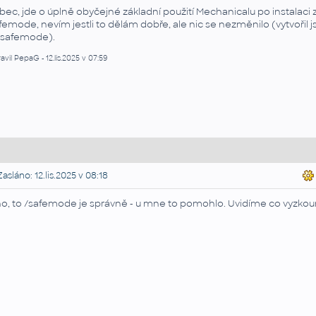
bec, jde o úplně obyčejné základní použití Mechanicalu po instalaci 
femode, nevím jestli to dělám dobře, ale nic se nezměnilo (vytvořil j
/safemode).
avil PepaG - 12.lis.2025 v 07:59
asláno: 12.lis.2025 v 08:18
o, to /safemode je správně - u mne to pomohlo. Uvidíme co vyzkou