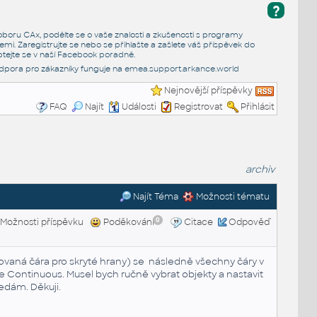
?
e oboru CAx, podělte se o vaše znalosti a zkušenosti s programy
emi. Zaregistrujte se nebo se přihlašte a zašlete váš příspěvek do
tejte se v naší
Facebook poradně
.
dpora pro zákazníky funguje na
emea.support.arkance.world
Nejnovější příspěvky
FAQ
Najít
Události
Registrovat
Přihlásit
archiv
Najít Téma
Možnosti tématu
0
Možnosti příspěvku
Poděkování
Citace
Odpověď
kovaná čára pro skryté hrany) se následně všechny čáry v
 je Continuous. Musel bych ručně vybrat objekty a nastavit
ledám. Děkuji.