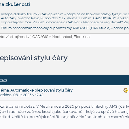
na zkušeností
Veřejné diskuzní fórum k CAD aplikacím - ptejte se na libovolné otázky týkající s
AutoCAD, Inventor, Revit, Fusion, 3ds Max, Vault a s dalšími CAD/BIM/PDM aplikac
odpovídajícího fóra. Viz další informace o
CAD Fóru
. Nechcete se registrovat? Zep
Fórum nenahrazuje technický support firmy ARKANCE (CAD Studio) - přímá po
ctví, strojírenství, CAD/GIS
>
Mechanical, Electrical
pisování stylu čáry
ráva
Téma: Automatické přepisování stylu čáry
láno: 06.lis.2025 v 17:42
žná banální dotaz. V Mechanicalu 2026 při použití hladiny AM3 (čár
ných hladinách začnou kreslit jako čárkované, i když ve správě hladin
eHlad. Určitě to jde nějak ošetřit, nejspíš v Možnostech, ale marně h