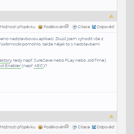
0
Možnosti příspěvku
Poděkování
Citace
Odpověď
eno nadstavbovou aplikací. Zkusil jsem vyhodit vše z
/safemode
pomohlo, takže nějak to s nadstavbami
aktor
y, tedy např. SureSave nebo FLay nebo JobTime)
ct Enabler
(např.
AEC
)?
0
Možnosti příspěvku
Poděkování
Citace
Odpověď