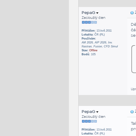
PepaG
Z
Zasloužilý člen
Dě
čá
Přihlášen:
13.kvě.2011
se
Lokalita:
ČR (PL)
Používám:
AM 2026, AIP 2026, Inv.
Nastran, Fusion, CFD Simul
Stav:
Offline
Bodů:
105
Upr
PepaG
Z
Zasloužilý člen
Ta
pr
Přihlášen:
13.kvě.2011
Lokalita:
ČR (PL)