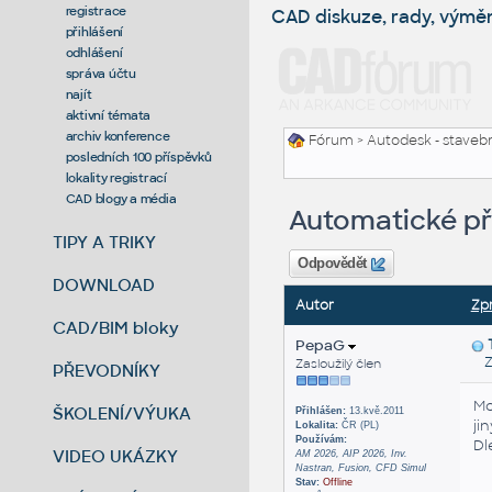
registrace
CAD diskuze, rady, výmě
přihlášení
odhlášení
správa účtu
najít
aktivní témata
archiv konference
Fórum
>
Autodesk - stavebni
posledních 100 příspěvků
lokality registrací
CAD blogy a média
Automatické pře
TIPY A TRIKY
Odpovědět
DOWNLOAD
Autor
Zp
CAD/BIM bloky
PepaG
Zas
Zasloužilý člen
PŘEVODNÍKY
Mo
ŠKOLENÍ/VÝUKA
Přihlášen:
13.kvě.2011
ji
Lokalita:
ČR (PL)
Používám:
Dl
VIDEO UKÁZKY
AM 2026, AIP 2026, Inv.
Nastran, Fusion, CFD Simul
Stav:
Offline