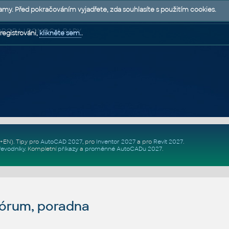
lamy. Před pokračováním vyjadřete, zda souhlasíte s použitím cookies.
 PODPORA | POMOC A RADY
registrováni,
klikněte sem.
.
Z+EN)
. Tipy pro
AutoCAD 2027
, pro
Inventor 2027
a pro
Revit 2027
.
řevodníky
.
Kompletní
příkazy
a
proměnné AutoCADu 2027
.
fórum, poradna