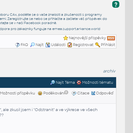
?
e oboru CAx, podělte se o vaše znalosti a zkušenosti s programy
emi. Zaregistrujte se nebo se přihlašte a zašlete váš příspěvek do
tejte se v naší
Facebook poradně
.
dpora pro zákazníky funguje na
emea.support.arkance.world
Nejnovější příspěvky
FAQ
Najít
Události
Registrovat
Přihlásit
archiv
Najít Téma
Možnosti tématu
0
Možnosti příspěvku
Poděkování
Citace
Odpověď
ale zkusil jsem i "Odstranit" a ve výkrese ve všech
t??