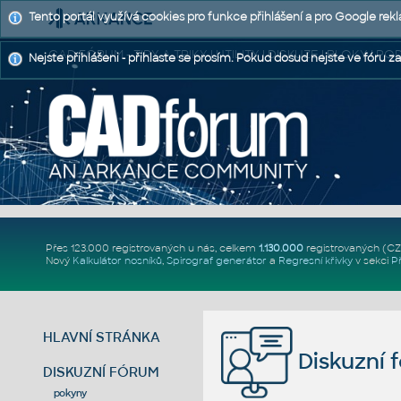
Tento portál využívá cookies pro funkce přihlášení a pro Google rek
CAD FÓRUM - TIPY A TRIKY | UTILITY | DISKUZE | BLOKY |
Nejste přihlášeni - přihlaste se prosím. Pokud dosud nejste ve fóru za
Přes 123.000 registrovaných u nás, celkem
1.130.000
registrovaných (C
Nový
Kalkulátor nosníků
,
Spirograf generátor
a
Regresní křivky
v sekci
P
HLAVNÍ STRÁNKA
Diskuzní 
DISKUZNÍ FÓRUM
pokyny