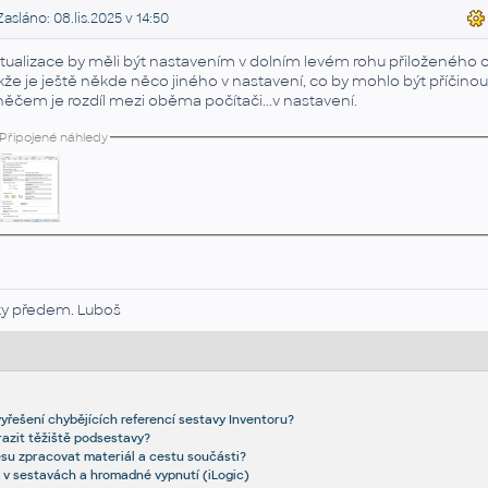
asláno: 08.lis.2025 v 14:50
tualizace by měli být nastavením v dolním levém rohu přiloženého obr
kže je ještě někde něco jiného v nastavení, co by mohlo být příčino
něčem je rozdíl mezi oběma počítači...v nastavení.
Připojené náhledy
ky předem. Luboš
vyřešení chybějících referencí sestavy Inventoru?
razit těžiště podsestavy?
resu zpracovat materiál a cestu součásti?
y v sestavách a hromadné vypnutí (iLogic)