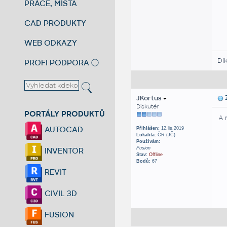
PRÁCE, MÍSTA
CAD PRODUKTY
WEB ODKAZY
Dí
PROFI PODPORA
ⓘ
JKortus
Z
Diskutér
PORTÁLY PRODUKTŮ
A 
AUTOCAD
Přihlášen:
12.lis.2019
Lokalita:
ČR (JČ)
Používám:
Fusion
INVENTOR
Stav:
Offline
Bodů:
67
REVIT
CIVIL 3D
FUSION