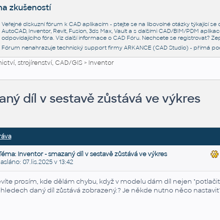
na zkušeností
Veřejné diskuzní fórum k CAD aplikacím - ptejte se na libovolné otázky týkající s
AutoCAD, Inventor, Revit, Fusion, 3ds Max, Vault a s dalšími CAD/BIM/PDM aplikac
odpovídajícího fóra. Viz další informace o
CAD Fóru
. Nechcete se registrovat? Zep
Fórum nenahrazuje technický support firmy ARKANCE (CAD Studio) - přímá po
ctví, strojírenství, CAD/GIS
>
Inventor
aný díl v sestavě zůstává ve výkres
ráva
Téma: Inventor - smazaný díl v sestavě zůstává ve výkres
láno: 07.lis.2025 v 13:42
víte prosím, kde dělám chybu, když v modelu dám díl nejen "potlačit", 
hledech daný díl zůstává zobrazený.? Je někde nutno něco nastavi