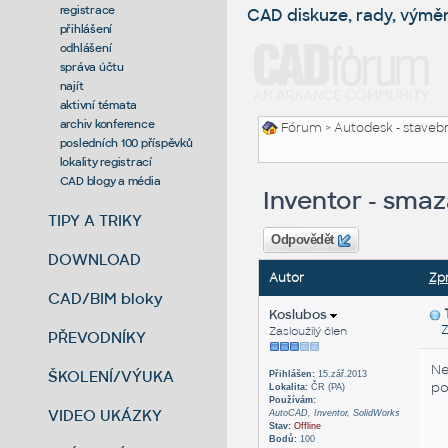
registrace
CAD diskuze, rady, výmě
přihlášení
odhlášení
správa účtu
najít
aktivní témata
archiv konference
Fórum
>
Autodesk - stavebni
posledních 100 příspěvků
lokality registrací
CAD blogy a média
Inventor - smaz
TIPY A TRIKY
Odpovědět
DOWNLOAD
Autor
Zp
CAD/BIM bloky
Koslubos
Zas
Zasloužilý člen
PŘEVODNÍKY
Ne
ŠKOLENÍ/VÝUKA
Přihlášen:
15.zář.2013
po
Lokalita:
ČR (PA)
Používám:
VIDEO UKÁZKY
AutoCAD, Inventor, SolidWorks
Stav:
Offline
Bodů:
100