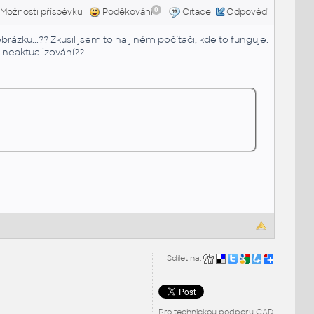
0
Možnosti příspěvku
Poděkování
Citace
Odpověď
ázku...?? Zkusil jsem to na jiném počítači, kde to funguje.
u neaktualizování??
Sdílet na:
Pro technickou podporu CAD