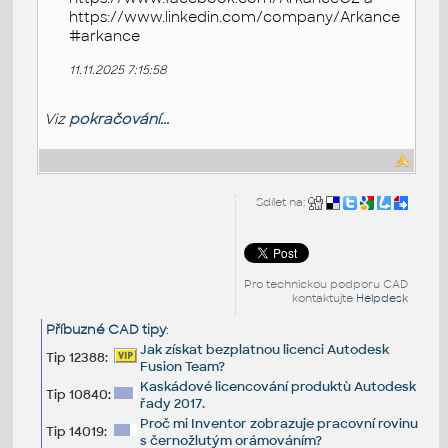
https://www.linkedin.com/company/Arkance
#arkance
11.11.2025 7:15:58
Viz
pokračování...
Sdílet na:
Pro technickou podporu CAD
kontaktujte
Helpdesk
Příbuzné CAD tipy
:
Jak získat bezplatnou licenci Autodesk
Tip 12388:
Fusion Team?
Kaskádové licencování produktù Autodesk
Tip 10840:
řady 2017.
Proč mi Inventor zobrazuje pracovní rovinu
Tip 14019:
s černožlutým orámováním?