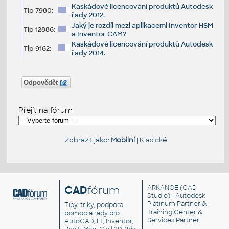
Kaskádové licencování produktů Autodesk
Tip 7980:
řady 2012.
Jaký je rozdíl mezi aplikacemi Inventor HSM
Tip 12886:
a Inventor CAM?
Kaskádové licencování produktů Autodesk
Tip 9162:
řady 2014.
Odpovědět
Přejít na fórum
Zobrazit jako:
Mobilní
|
Klasické
CAD
fórum
ARKANCE
(CAD
Studio) - Autodesk
Platinum Partner &
Tipy, triky, podpora,
Training Center &
pomoc a rady pro
Services Partner
AutoCAD, LT, Inventor,