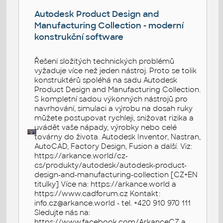
Autodesk Product Design and
Manufacturing Collection - moderní
konstrukční software
Řešení složitých technických problémů
vyžaduje více než jeden nástroj. Proto se tolik
konstruktérů spoléhá na sadu Autodesk
Product Design and Manufacturing Collection.
S kompletní sadou výkonných nástrojů pro
navrhování, simulaci a výrobu na dosah ruky
můžete postupovat rychleji, snižovat rizika a
uvádět vaše nápady, výrobky nebo celé
továrny do života. Autodesk Inventor, Nastran,
AutoCAD, Factory Design, Fusion a další. Viz:
https://arkance.world/cz-
cs/produkty/autodesk/autodesk-product-
design-and-manufacturing-collection [CZ+EN
titulky] Více na: https://arkance.world a
https://www.cadforum.cz Kontakt:
info.cz@arkance.world - tel. +420 910 970 111
Sledujte nás na:
https://www.facebook.com/ArkanceCZ a