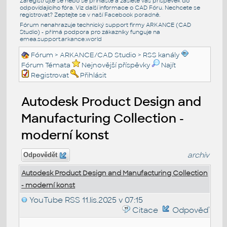
Zaregistrujte se nebo se přihlašte a zašlete váš příspěvek do
odpovídajícího fóra. Viz další informace o
CAD Fóru
. Nechcete se
registrovat? Zeptejte se v naší
Facebook poradně
.
Fórum nenahrazuje technický support firmy ARKANCE (CAD
Studio) - přímá podpora pro zákazníky funguje na
emea.support.arkance.world
Fórum
>
ARKANCE/CAD Studio
>
RSS kanály
Fórum Témata
Nejnovější příspěvky
Najít
Registrovat
Přihlásit
Autodesk Product Design and
Manufacturing Collection -
moderní konst
archiv
Odpovědět
Autodesk Product Design and Manufacturing Collection
- moderní konst
YouTube RSS
11.lis.2025 v 07:15
Citace
Odpověď