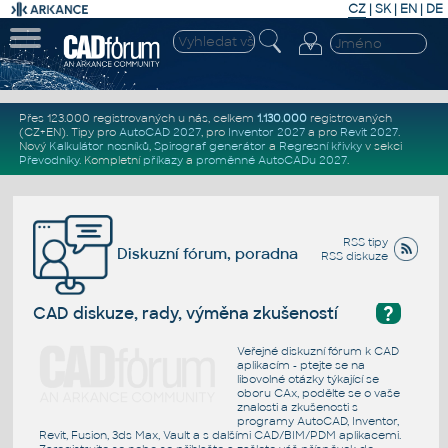
CZ
|
SK
|
EN
|
DE
Přes 123.000 registrovaných u nás, celkem
1.130.000
registrovaných
(CZ+EN)
. Tipy pro
AutoCAD 2027
, pro
Inventor 2027
a pro
Revit 2027
.
Nový
Kalkulátor nosníků
,
Spirograf generátor
a
Regresní křivky
v sekci
Převodníky
.
Kompletní
příkazy
a
proměnné AutoCADu 2027
.
RSS tipy
Diskuzní fórum, poradna
RSS diskuze
?
CAD diskuze, rady, výměna zkušeností
Veřejné diskuzní fórum k CAD
aplikacím - ptejte se na
libovolné otázky týkající se
oboru CAx, podělte se o vaše
znalosti a zkušenosti s
programy AutoCAD, Inventor,
Revit, Fusion, 3ds Max, Vault a s dalšími CAD/BIM/PDM aplikacemi.