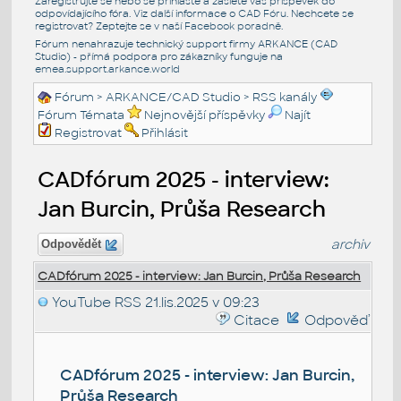
Zaregistrujte se nebo se přihlašte a zašlete váš příspěvek do
odpovídajícího fóra. Viz další informace o
CAD Fóru
. Nechcete se
registrovat? Zeptejte se v naší
Facebook poradně
.
Fórum nenahrazuje technický support firmy ARKANCE (CAD
Studio) - přímá podpora pro zákazníky funguje na
emea.support.arkance.world
Fórum
>
ARKANCE/CAD Studio
>
RSS kanály
Fórum Témata
Nejnovější příspěvky
Najít
Registrovat
Přihlásit
CADfórum 2025 - interview:
Jan Burcin, Průša Research
archiv
Odpovědět
CADfórum 2025 - interview: Jan Burcin, Průša Research
YouTube RSS
21.lis.2025 v 09:23
Citace
Odpověď
CADfórum 2025 - interview: Jan Burcin,
Průša Research