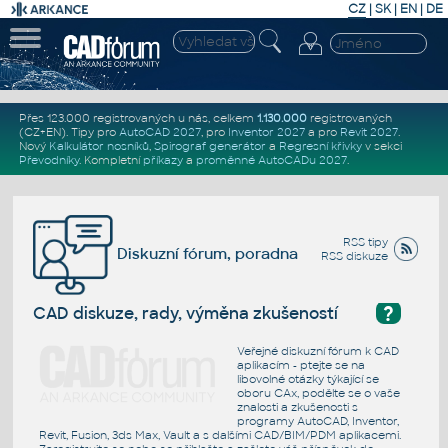
CZ
|
SK
|
EN
|
DE
Přes 123.000 registrovaných u nás, celkem
1.130.000
registrovaných
(CZ+EN)
. Tipy pro
AutoCAD 2027
, pro
Inventor 2027
a pro
Revit 2027
.
Nový
Kalkulátor nosníků
,
Spirograf generátor
a
Regresní křivky
v sekci
Převodníky
.
Kompletní
příkazy
a
proměnné AutoCADu 2027
.
RSS tipy
Diskuzní fórum, poradna
RSS diskuze
?
CAD diskuze, rady, výměna zkušeností
Veřejné diskuzní fórum k CAD
aplikacím - ptejte se na
libovolné otázky týkající se
oboru CAx, podělte se o vaše
znalosti a zkušenosti s
programy AutoCAD, Inventor,
Revit, Fusion, 3ds Max, Vault a s dalšími CAD/BIM/PDM aplikacemi.