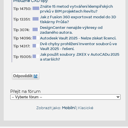
Příbuzné CAD tipy
:
Znáte 15 metod vytváření klempířských
Tip 14750:
prvků v BIM projektech Revitu?
Jak z Fusion 360 exportovat model do 3D
Tip 13351:
tiskárny Průša?
DesignCenter nenajde výkresy od
Tip 3074:
zadaného autora.
Tip 14096:
Autodesk Vault 2025 - Nelze získat licenci.
Dvě chyby prohlížení Inventor souborů ve
Tip 14317:
Vault 2025 - řešení.
Jak použít soubory .DXEX v AutoCADu 2025
Tip 15005:
a starších?
Odpovědět
Přejít na fórum
Zobrazit jako:
Mobilní
|
Klasické