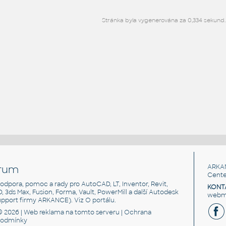
Stránka byla vygenerována za 0,334 sekund.
rum
ARKA
Cente
, podpora, pomoc a rady pro AutoCAD, LT, Inventor, Revit,
KONT
3D, 3ds Max, Fusion, Forma, Vault, PowerMill a další Autodesk
webma
support firmy ARKANCE). Viz
O portálu
.
© 2026 |
Web reklama
na tomto serveru |
Ochrana
podmínky