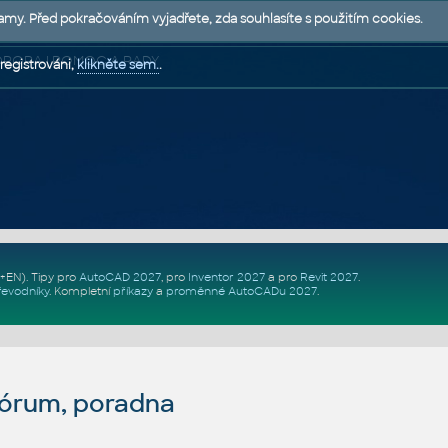
lamy. Před pokračováním vyjadřete, zda souhlasíte s použitím cookies.
 PODPORA | POMOC A RADY
registrováni,
klikněte sem.
.
Z+EN)
. Tipy pro
AutoCAD 2027
, pro
Inventor 2027
a pro
Revit 2027
.
řevodníky
.
Kompletní
příkazy
a
proměnné AutoCADu 2027
.
fórum, poradna