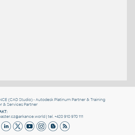
NCE
(CAD Studio) - Autodesk Platinum Partner & Training
r & Services Partner
AKT:
ster.cz@arkance.world | tel. +420 910 970 111