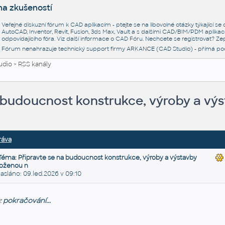
na zkušeností
Veřejné diskuzní fórum k CAD aplikacím - ptejte se na libovolné otázky týkající s
AutoCAD, Inventor, Revit, Fusion, 3ds Max, Vault a s dalšími CAD/BIM/PDM aplikac
odpovídajícího fóra. Viz další informace o
CAD Fóru
. Nechcete se registrovat? Zep
Fórum nenahrazuje technický support firmy ARKANCE (CAD Studio) - přímá po
udio
>
RSS kanály
a budoucnost konstrukce, výroby a vý
ráva
Téma: Připravte se na budoucnost konstrukce, výroby a výstavby
loženou n
sláno: 09.led.2026 v 09:10
z
pokračování...