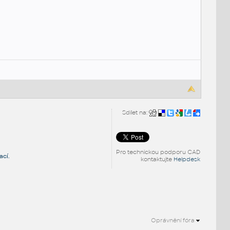
Sdílet na:
Pro technickou podporu CAD
ací.
kontaktujte
Helpdesk
Oprávnění fóra