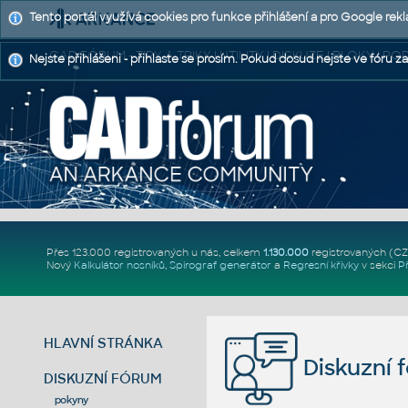
Tento portál využívá cookies pro funkce přihlášení a pro Google rek
CAD FÓRUM - TIPY A TRIKY | UTILITY | DISKUZE | BLOKY |
Nejste přihlášeni - přihlaste se prosím. Pokud dosud nejste ve fóru za
Přes 123.000 registrovaných u nás, celkem
1.130.000
registrovaných (C
Nový
Kalkulátor nosníků
,
Spirograf generátor
a
Regresní křivky
v sekci
P
HLAVNÍ STRÁNKA
Diskuzní 
DISKUZNÍ FÓRUM
pokyny