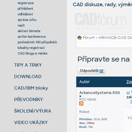
registrace
CAD diskuze, rady, výmě
přihlášení
odhlášení
správa účtu
najít
aktivní témata
archiv konference
Fórum
>
ARKANCE/CAD St
posledních 100 příspěvků
lokality registrací
CAD blogy a média
Připravte se n
TIPY A TRIKY
Odpovědět
DOWNLOAD
Autor
Zp
CAD/BIM bloky
ArkanceSystems RSS
za
PŘEVODNÍKY
RSS roboti
Za
ŠKOLENÍ/VÝUKA
Robot
Vi
Přihlášen:
20.lis.2009
VIDEO UKÁZKY
Stav:
Offline
Bodů:
594