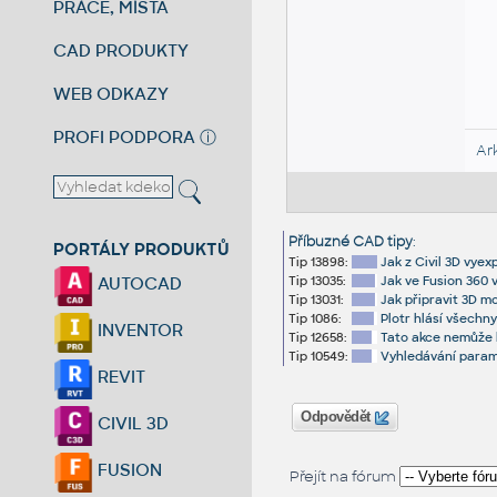
PRÁCE, MÍSTA
CAD PRODUKTY
WEB ODKAZY
PROFI PODPORA
ⓘ
Ar
Příbuzné CAD tipy
:
PORTÁLY PRODUKTŮ
Tip 13898:
Jak z Civil 3D vye
Tip 13035:
Jak ve Fusion 360 v
AUTOCAD
Tip 13031:
Jak připravit 3D m
Tip 1086:
Plotr hlásí všechny
INVENTOR
Tip 12658:
Tato akce nemůže b
Tip 10549:
Vyhledávání parame
REVIT
Odpovědět
CIVIL 3D
FUSION
Přejít na fórum