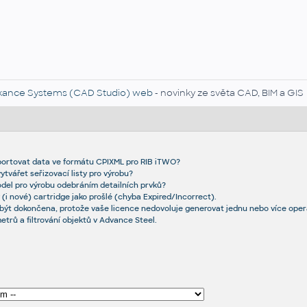
kance Systems (CAD Studio) web
- novinky ze světa CAD, BIM a GIS
xportovat data ve formátu CPIXML pro RIB iTWO?
ytvářet seřizovací listy pro výrobu?
odel pro výrobu odebráním detailních prvků?
 (i nové) cartridge jako prošlé (chyba Expired/Incorrect).
ýt dokončena, protože vaše licence nedovoluje generovat jednu nebo více oper
trů a filtrování objektů v Advance Steel.