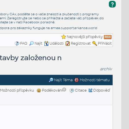
?
e oboru CAx, podělte se o vaše znalosti a zkušenosti s programy
emi. Zaregistrujte se nebo se přihlašte a zašlete váš příspěvek do
tejte se v naší
Facebook poradně
.
dpora pro zákazníky funguje na
emea.support.arkance.world
Nejnovější příspěvky
FAQ
Najít
Události
Registrovat
Přihlásit
stavby založenou n
archiv
Najít Téma
Možnosti tématu
0
Možnosti příspěvku
Poděkování
Citace
Odpověď