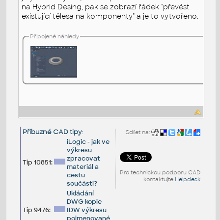
na Hybrid Desing, pak se zobrazí řádek "převést
existující tělesa na komponenty" a je to vytvořeno.
Připojené náhledy
Příbuzné CAD tipy
:
Sdílet na:
iLogic - jak ve
výkresu
zpracovat
Tip 10851:
materiál a
Pro technickou podporu CAD
cestu
kontaktujte
Helpdesk
součásti?
Ukládání
DWG kopie
Tip 9476:
IDW výkresu
pojmenované