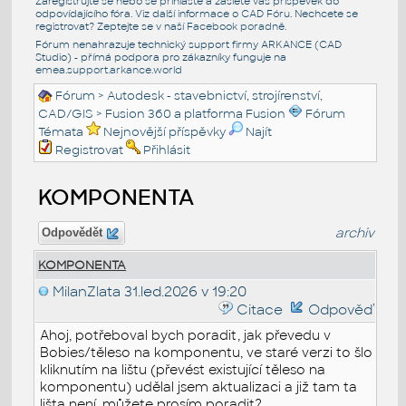
Zaregistrujte se nebo se přihlašte a zašlete váš příspěvek do
odpovídajícího fóra. Viz další informace o
CAD Fóru
. Nechcete se
registrovat? Zeptejte se v naší
Facebook poradně
.
Fórum nenahrazuje technický support firmy ARKANCE (CAD
Studio) - přímá podpora pro zákazníky funguje na
emea.support.arkance.world
Fórum
>
Autodesk - stavebnictví, strojírenství,
CAD/GIS
>
Fusion 360 a platforma Fusion
Fórum
Témata
Nejnovější příspěvky
Najít
Registrovat
Přihlásit
KOMPONENTA
archiv
Odpovědět
KOMPONENTA
MilanZlata
31.led.2026 v 19:20
Citace
Odpověď
Ahoj, potřeboval bych poradit, jak převedu v
Bobies/těleso na komponentu, ve staré verzi to šlo
kliknutím na lištu (převést existující těleso na
komponentu) udělal jsem aktualizaci a již tam ta
lišta není, můžete prosím poradit?