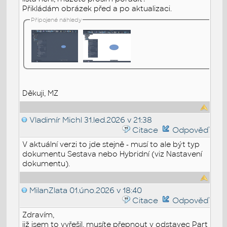
Přikládám obrázek před a po aktualizaci.
Připojené náhledy
Děkuji, MZ
Vladimír Michl
31.led.2026 v 21:38
Citace
Odpověď
V aktuální verzi to jde stejně - musí to ale být typ
dokumentu Sestava nebo Hybridní (viz Nastavení
dokumentu).
MilanZlata
01.úno.2026 v 18:40
Citace
Odpověď
Zdravím,
již jsem to vyřešil, musíte přepnout v odstavec Part