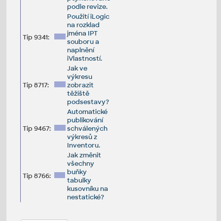
podle revize.
Použití iLogic
na rozklad
jména IPT
Tip 9341:
souboru a
naplnění
iVlastností.
Jak ve
výkresu
Tip 8717:
zobrazit
těžiště
podsestavy?
Automatické
publikování
Tip 9467:
schválených
výkresů z
Inventoru.
Jak změnit
všechny
buňky
Tip 8766:
tabulky
kusovníku na
nestatické?