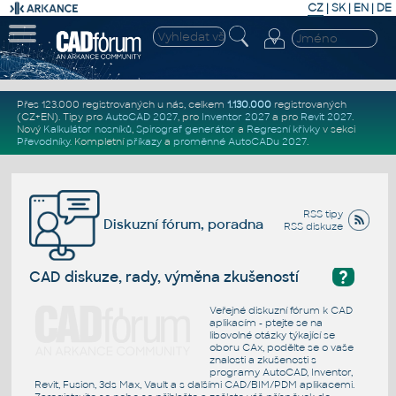
CZ
|
SK
|
EN
|
DE
Přes 123.000 registrovaných u nás, celkem
1.130.000
registrovaných
(CZ+EN)
. Tipy pro
AutoCAD 2027
, pro
Inventor 2027
a pro
Revit 2027
.
Nový
Kalkulátor nosníků
,
Spirograf generátor
a
Regresní křivky
v sekci
Převodníky
.
Kompletní
příkazy
a
proměnné AutoCADu 2027
.
RSS tipy
Diskuzní fórum, poradna
RSS diskuze
?
CAD diskuze, rady, výměna zkušeností
Veřejné diskuzní fórum k CAD
aplikacím - ptejte se na
libovolné otázky týkající se
oboru CAx, podělte se o vaše
znalosti a zkušenosti s
programy AutoCAD, Inventor,
Revit, Fusion, 3ds Max, Vault a s dalšími CAD/BIM/PDM aplikacemi.