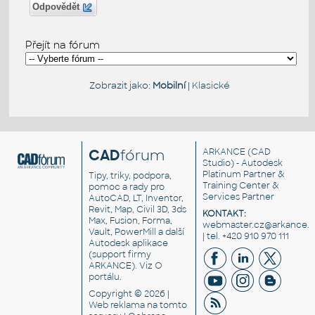
Odpovědět
Přejít na fórum
Zobrazit jako:
Mobilní
|
Klasické
CAD
fórum
ARKANCE
(CAD
Studio) - Autodesk
Platinum Partner &
Tipy, triky, podpora,
Training Center &
pomoc a rady pro
Services Partner
AutoCAD, LT, Inventor,
Revit, Map, Civil 3D, 3ds
KONTAKT:
Max, Fusion, Forma,
webmaster.cz@arkance.w
Vault, PowerMill a další
| tel. +420 910 970 111
Autodesk aplikace
(support firmy
ARKANCE). Viz
O
portálu
.
Copyright © 2026 |
Web reklama
na tomto