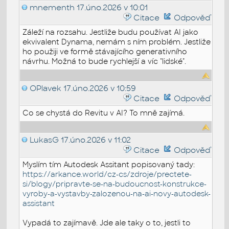
mnementh
17.úno.2026 v 10:01
Citace
Odpověď
Záleží na rozsahu. Jestliže budu používat AI jako
ekvivalent Dynama, nemám s ním problém. Jestliže
ho použiji ve formě stávajícího generativního
návrhu. Možná to bude rychlejší a víc "lidské".
OPlavek
17.úno.2026 v 10:59
Citace
Odpověď
Co se chystá do Revitu v AI? To mně zajímá.
LukasG
17.úno.2026 v 11:02
Citace
Odpověď
Myslím tím Autodesk Assitant popisovaný tady:
https://arkance.world/cz-cs/zdroje/prectete-
si/blogy/pripravte-se-na-budoucnost-konstrukce-
vyroby-a-vystavby-zalozenou-na-ai-novy-autodesk-
assistant
Vypadá to zajímavě. Jde ale taky o to, jestli to