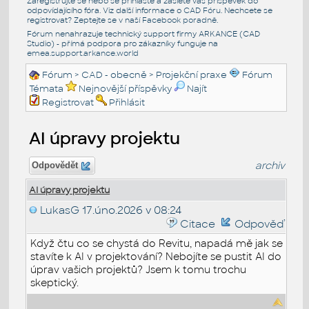
Zaregistrujte se nebo se přihlašte a zašlete váš příspěvek do
odpovídajícího fóra. Viz další informace o
CAD Fóru
. Nechcete se
registrovat? Zeptejte se v naší
Facebook poradně
.
Fórum nenahrazuje technický support firmy ARKANCE (CAD
Studio) - přímá podpora pro zákazníky funguje na
emea.support.arkance.world
Fórum
>
CAD - obecně
>
Projekční praxe
Fórum
Témata
Nejnovější příspěvky
Najít
Registrovat
Přihlásit
AI úpravy projektu
archiv
Odpovědět
AI úpravy projektu
LukasG
17.úno.2026 v 08:24
Citace
Odpověď
Když čtu co se chystá do Revitu, napadá mě jak se
stavíte k AI v projektování? Nebojíte se pustit AI do
úprav vašich projektů? Jsem k tomu trochu
skeptický.