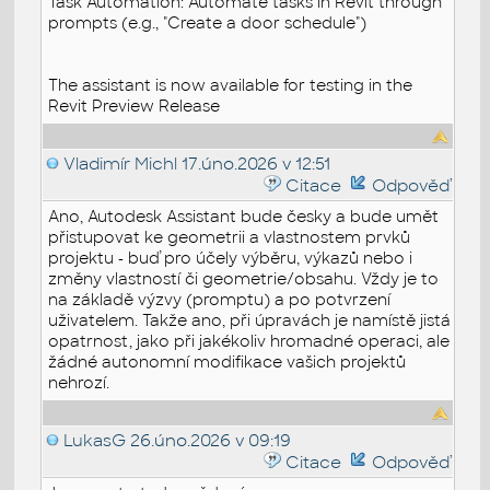
Task Automation: Automate tasks in Revit through
prompts (e.g., "Create a door schedule")
The assistant is now available for testing in the
Revit Preview Release
Vladimír Michl
17.úno.2026 v 12:51
Citace
Odpověď
Ano, Autodesk Assistant bude česky a bude umět
přistupovat ke geometrii a vlastnostem prvků
projektu - buď pro účely výběru, výkazů nebo i
změny vlastností či geometrie/obsahu. Vždy je to
na základě výzvy (promptu) a po potvrzení
uživatelem. Takže ano, při úpravách je namístě jistá
opatrnost, jako při jakékoliv hromadné operaci, ale
žádné autonomní modifikace vašich projektů
nehrozí.
LukasG
26.úno.2026 v 09:19
Citace
Odpověď