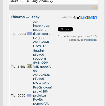
Jsem na to tedy zvědavý.
Příbuzné CAD tipy
:
Sdílet na:
Jak
importovat
soubor z
Tip 10902:
Illustratoru
Pro technickou podporu CAD
(.AI) do
kontaktujte
Helpdesk
AutoCADu
(DWG)?
Snadný
převod
souborů
SVG, CGM,
Tip 12159:
VSD nebo AI
do
AutoCADu.
Převod
DWG-DXF.
Přečíslování
prvků BIM
Tip 15050:
projektu
Revitu
pomocí AI.