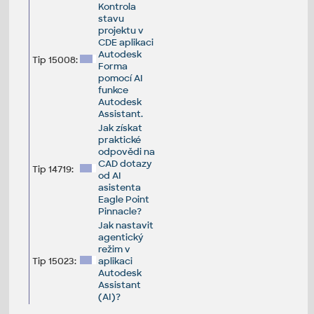
Kontrola
stavu
projektu v
CDE aplikaci
Autodesk
Tip 15008:
Forma
pomocí AI
funkce
Autodesk
Assistant.
Jak získat
praktické
odpovědi na
CAD dotazy
Tip 14719:
od AI
asistenta
Eagle Point
Pinnacle?
Jak nastavit
agentický
režim v
Tip 15023:
aplikaci
Autodesk
Assistant
(AI)?