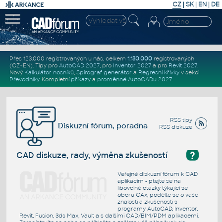
CZ
|
SK
|
EN
|
DE
Přes 123.000 registrovaných u nás, celkem
1.130.000
registrovaných
(CZ+EN)
. Tipy pro
AutoCAD 2027
, pro
Inventor 2027
a pro
Revit 2027
.
Nový
Kalkulátor nosníků
,
Spirograf generátor
a
Regresní křivky
v sekci
Převodníky
.
Kompletní
příkazy
a
proměnné AutoCADu 2027
.
RSS tipy
Diskuzní fórum, poradna
RSS diskuze
?
CAD diskuze, rady, výměna zkušeností
Veřejné diskuzní fórum k CAD
aplikacím - ptejte se na
libovolné otázky týkající se
oboru CAx, podělte se o vaše
znalosti a zkušenosti s
programy AutoCAD, Inventor,
Revit, Fusion, 3ds Max, Vault a s dalšími CAD/BIM/PDM aplikacemi.