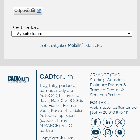
Odpovědět
Přejít na fórum
Zobrazit jako:
Mobilní
|
Klasické
CAD
fórum
ARKANCE
(CAD
Studio) - Autodesk
Platinum Partner &
Tipy, triky, podpora,
Training Center &
pomoc a rady pro
Services Partner
AutoCAD, LT, Inventor,
Revit, Map, Civil 3D, 3ds
KONTAKT:
Max, Fusion, Forma,
webmaster.cz@arkance.w
Vault, PowerMill a další
| tel. +420 910 970 111
Autodesk aplikace
(support firmy
ARKANCE). Viz
O
portálu
.
Copyright © 2026 |