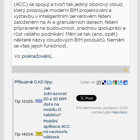
(ACC) se spojují a tvoří tak jediný oborový cloud,
který propojuje moderní BIM projektování a
výstavbu v inteligentním serverovém řešení
založeném na AI a granulárních datech, řešení
připravené na budoucnost, snadnou spolupráci a
růst vašeho podnikání. Mění se tak (ano, opět)
některé názvy cloudových BIM produktů. Nemění
se však jejich funkčnost,
Viz
pokračování...
Příbuzné CAD tipy
:
Sdílet na:
Jak
zobrazovat
2D a 3D BIM
Tip 13325:
data na
Pro technickou podporu CAD
mobilu či
kontaktujte
Helpdesk
tabletu?
Mobilní
aplikace ACC
mi neotevře
Tip 14234:
některé