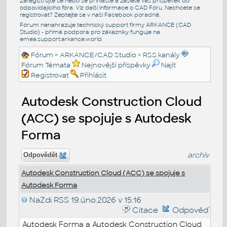
Zaregistrujte se nebo se přihlašte a zašlete váš příspěvek do
odpovídajícího fóra. Viz další informace o
CAD Fóru
. Nechcete se
registrovat? Zeptejte se v naší
Facebook poradně
.
Fórum nenahrazuje technický support firmy ARKANCE (CAD
Studio) - přímá podpora pro zákazníky funguje na
emea.support.arkance.world
Fórum
>
ARKANCE/CAD Studio
>
RSS kanály
Fórum Témata
Nejnovější příspěvky
Najít
Registrovat
Přihlásit
Autodesk Construction Cloud
(ACC) se spojuje s Autodesk
Forma
archiv
Odpovědět
Autodesk Construction Cloud (ACC) se spojuje s
Autodesk Forma
NaZdi RSS
19.úno.2026 v 15:16
Citace
Odpověď
Autodesk Forma a Autodesk Construction Cloud