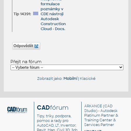
formulace
poznámky v
Tip 14391:
CDE nástroji
Autodesk
Construction
Cloud - Docs.
Odpovědět
Přejít na fórum
Zobrazit jako:
Mobilní
|
Klasické
CAD
fórum
ARKANCE
(CAD
Studio) - Autodesk
Platinum Partner &
Tipy, triky, podpora,
Training Center &
pomoc a rady pro
Services Partner
AutoCAD, LT, Inventor,
Revit, Map, Civil 3D, 3ds