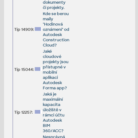
dokumenty
či projekty.
Kde se berou
maily
"Hodinová
Tip 14909:
oznámení" od
Autodesk
Construction
Cloud?
Jaké
cloudové
projekty jsou
přístupné v
Tip 15044:
mobilní
aplikaci
Autodesk
Forma app?
Jaká je
maximální
kapacita
úložiště v
Tip 12257:
rámci účtu
Autodesk
BIM
360/ACC?
Nesprávná