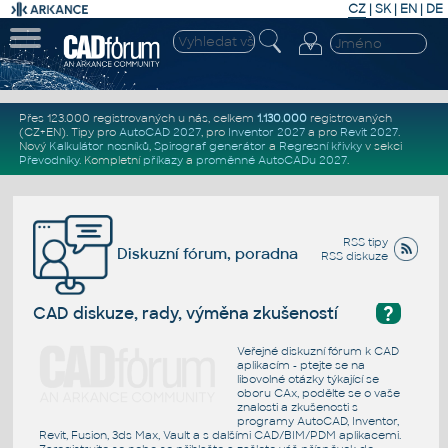
CZ
|
SK
|
EN
|
DE
Přes 123.000 registrovaných u nás, celkem
1.130.000
registrovaných
(CZ+EN)
. Tipy pro
AutoCAD 2027
, pro
Inventor 2027
a pro
Revit 2027
.
Nový
Kalkulátor nosníků
,
Spirograf generátor
a
Regresní křivky
v sekci
Převodníky
.
Kompletní
příkazy
a
proměnné AutoCADu 2027
.
RSS tipy
Diskuzní fórum, poradna
RSS diskuze
?
CAD diskuze, rady, výměna zkušeností
Veřejné diskuzní fórum k CAD
aplikacím - ptejte se na
libovolné otázky týkající se
oboru CAx, podělte se o vaše
znalosti a zkušenosti s
programy AutoCAD, Inventor,
Revit, Fusion, 3ds Max, Vault a s dalšími CAD/BIM/PDM aplikacemi.