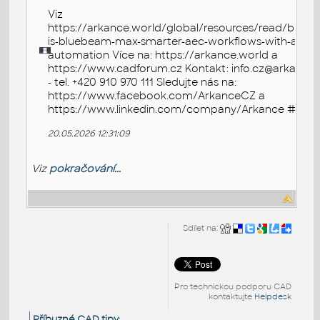
Viz
https://arkance.world/global/resources/read/blogs
is-bluebeam-max-smarter-aec-workflows-with-ai-an
automation Více na: https://arkance.world a
https://www.cadforum.cz Kontakt: info.cz@arkance.
- tel. +420 910 970 111 Sledujte nás na:
https://www.facebook.com/ArkanceCZ a
https://www.linkedin.com/company/Arkance #ark
20.05.2026 12:31:09
Viz
pokračování...
Sdílet na:
Pro technickou podporu CAD
kontaktujte
Helpdesk
Příbuzné CAD tipy
: