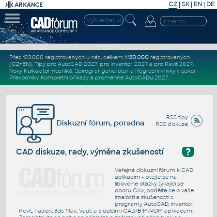
CZ
|
SK
|
EN
|
DE
Přes 123.000 registrovaných u nás, celkem
1.130.000
registrovaných
(CZ+EN)
. Tipy pro
AutoCAD 2027
, pro
Inventor 2027
a pro
Revit 2027
.
Nový
Kalkulátor nosníků
,
Spirograf generátor
a
Regresní křivky
v sekci
Převodníky
.
Kompletní
příkazy
a
proměnné AutoCADu 2027
.
RSS tipy
Diskuzní fórum, poradna
RSS diskuze
?
CAD diskuze, rady, výměna zkušeností
Veřejné diskuzní fórum k CAD
aplikacím - ptejte se na
libovolné otázky týkající se
oboru CAx, podělte se o vaše
znalosti a zkušenosti s
programy AutoCAD, Inventor,
Revit, Fusion, 3ds Max, Vault a s dalšími CAD/BIM/PDM aplikacemi.