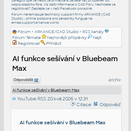
Zaregistrujte se nebo se přihlašte a zašlete váš příspěvek do
odpovídajícího fóra. Viz další informace o
CAD Fóru
. Nechcete se
registrovat? Zeptejte se v naší
Facebook poradně
.
Fórum nenahrazuje technický support firmy ARKANCE (CAD
Studio) - přímá podpora pro zákazníky funguje na
emea.support.arkance.world
Fórum
>
ARKANCE/CAD Studio
>
RSS kanály
Fórum Témata
Nejnovější příspěvky
Najít
Registrovat
Přihlásit
AI funkce sešívání v Bluebeam
Max
archiv
Odpovědět
AI funkce sešívání v Bluebeam Max
YouTube RSS
20.kvě.2026 v 12:31
Citace
Odpověď
AI funkce sešívání v Bluebeam Max