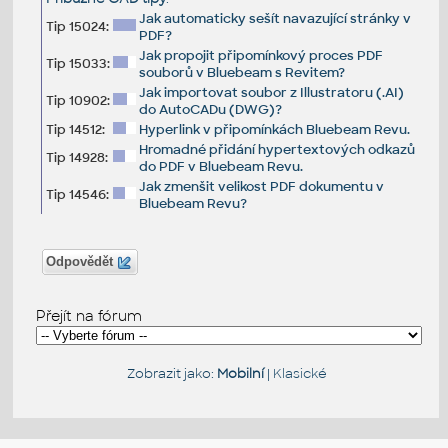
Jak automaticky sešít navazující stránky v
Tip 15024:
PDF?
Jak propojit připomínkový proces PDF
Tip 15033:
souborů v Bluebeam s Revitem?
Jak importovat soubor z Illustratoru (.AI)
Tip 10902:
do AutoCADu (DWG)?
Tip 14512:
Hyperlink v připomínkách Bluebeam Revu.
Hromadné přidání hypertextových odkazů
Tip 14928:
do PDF v Bluebeam Revu.
Jak zmenšit velikost PDF dokumentu v
Tip 14546:
Bluebeam Revu?
Odpovědět
Přejít na fórum
Zobrazit jako:
Mobilní
|
Klasické