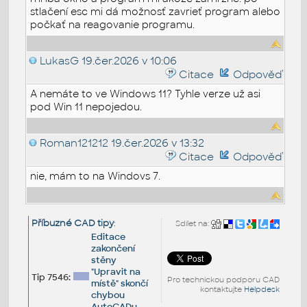
stlačení esc mi dá možnosť zavrieť program alebo
počkať na reagovanie programu.
LukasG
19.čer.2026 v 10:06
Citace
Odpověď
A nemáte to ve Windows 11? Tyhle verze už asi
pod Win 11 nepojedou.
Roman121212
19.čer.2026 v 13:32
Citace
Odpověď
nie, mám to na Windovs 7.
Příbuzné CAD tipy
:
Sdílet na:
Editace
zakončení
stěny
"Upravit na
Tip 7546:
Pro technickou podporu CAD
místě" skončí
kontaktujte
Helpdesk
chybou
AutoCADu