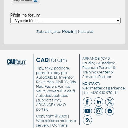
Přejít na fórum
Zobrazit jako:
Mobilní
|
Klasické
CAD
fórum
ARKANCE
(CAD
Studio) - Autodesk
Platinum Partner &
Tipy, triky, podpora,
Training Center &
pomoc a rady pro
Services Partner
AutoCAD, LT, Inventor,
Revit, Map, Civil 3D, 3ds
KONTAKT:
Max, Fusion, Forma,
webmaster.cz@arkance.w
Vault, PowerMill a další
| tel. +420 910 970 111
Autodesk aplikace
(support firmy
ARKANCE). Viz
O
portálu
.
Copyright © 2026 |
Web reklama
na tomto
serveru |
Ochrana