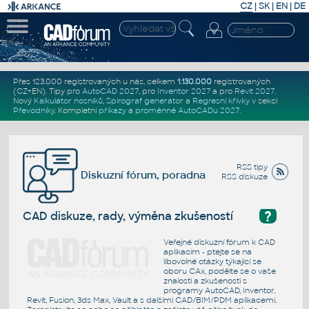
CZ
|
SK
|
EN
|
DE
Přes 123.000 registrovaných u nás, celkem
1.130.000
registrovaných
(CZ+EN)
. Tipy pro
AutoCAD 2027
, pro
Inventor 2027
a pro
Revit 2027
.
Nový
Kalkulátor nosníků
,
Spirograf generátor
a
Regresní křivky
v sekci
Převodníky
.
Kompletní
příkazy
a
proměnné AutoCADu 2027
.
RSS tipy
Diskuzní fórum, poradna
RSS diskuze
?
CAD diskuze, rady, výměna zkušeností
Veřejné diskuzní fórum k CAD
aplikacím - ptejte se na
libovolné otázky týkající se
oboru CAx, podělte se o vaše
znalosti a zkušenosti s
programy AutoCAD, Inventor,
Revit, Fusion, 3ds Max, Vault a s dalšími CAD/BIM/PDM aplikacemi.