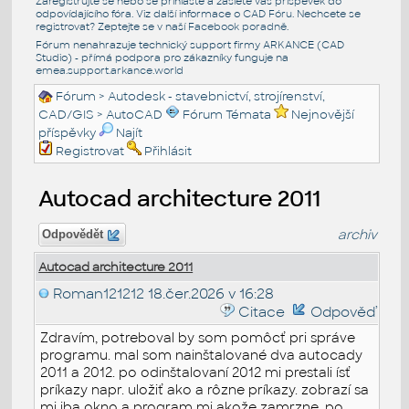
Zaregistrujte se nebo se přihlašte a zašlete váš příspěvek do
odpovídajícího fóra. Viz další informace o
CAD Fóru
. Nechcete se
registrovat? Zeptejte se v naší
Facebook poradně
.
Fórum nenahrazuje technický support firmy ARKANCE (CAD
Studio) - přímá podpora pro zákazníky funguje na
emea.support.arkance.world
Fórum
>
Autodesk - stavebnictví, strojírenství,
CAD/GIS
>
AutoCAD
Fórum Témata
Nejnovější
příspěvky
Najít
Registrovat
Přihlásit
Autocad architecture 2011
archiv
Odpovědět
Autocad architecture 2011
Roman121212
18.čer.2026 v 16:28
Citace
Odpověď
Zdravím, potreboval by som pomôcť pri správe
programu. mal som nainštalované dva autocady
2011 a 2012. po odinštalovaní 2012 mi prestali ísť
príkazy napr. uložiť ako a rôzne príkazy. zobrazí sa
mi iba okno a program mi akože zamrzne. po