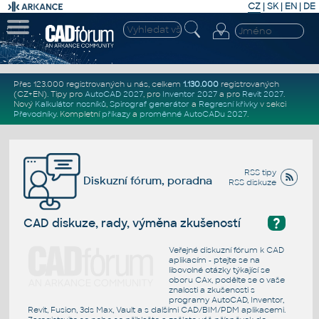
CZ
|
SK
|
EN
|
DE
Přes 123.000 registrovaných u nás, celkem
1.130.000
registrovaných
(CZ+EN)
. Tipy pro
AutoCAD 2027
, pro
Inventor 2027
a pro
Revit 2027
.
Nový
Kalkulátor nosníků
,
Spirograf generátor
a
Regresní křivky
v sekci
Převodníky
.
Kompletní
příkazy
a
proměnné AutoCADu 2027
.
RSS tipy
Diskuzní fórum, poradna
RSS diskuze
?
CAD diskuze, rady, výměna zkušeností
Veřejné diskuzní fórum k CAD
aplikacím - ptejte se na
libovolné otázky týkající se
oboru CAx, podělte se o vaše
znalosti a zkušenosti s
programy AutoCAD, Inventor,
Revit, Fusion, 3ds Max, Vault a s dalšími CAD/BIM/PDM aplikacemi.