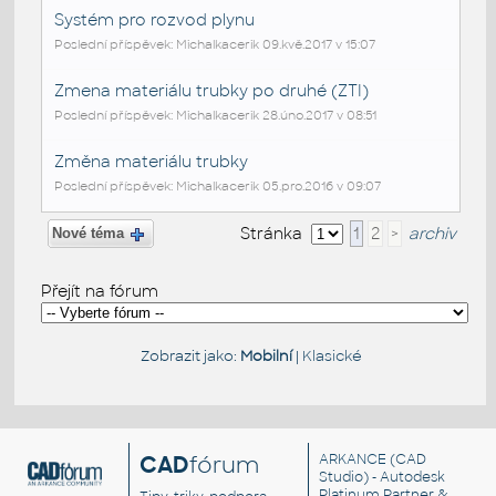
Systém pro rozvod plynu
Poslední příspěvek: Michalkacerik 09.kvě.2017 v 15:07
Zmena materiálu trubky po druhé (ZTI)
Poslední příspěvek: Michalkacerik 28.úno.2017 v 08:51
Změna materiálu trubky
Poslední příspěvek: Michalkacerik 05.pro.2016 v 09:07
Stránka
1
2
>
archiv
Nové téma
Přejít na fórum
Zobrazit jako:
Mobilní
|
Klasické
CAD
fórum
ARKANCE
(CAD
Studio) - Autodesk
Platinum Partner &