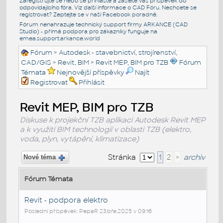
Zaregistrujte se nebo se přihlašte a zašlete váš příspěvek do
odpovídajícího fóra. Viz další informace o
CAD Fóru
. Nechcete se
registrovat? Zeptejte se v naší
Facebook poradně
.
Fórum nenahrazuje technický support firmy ARKANCE (CAD
Studio) - přímá podpora pro zákazníky funguje na
emea.support.arkance.world
Fórum
>
Autodesk - stavebnictví, strojírenství,
CAD/GIS
>
Revit, BIM
>
Revit MEP, BIM pro TZB
Fórum
Témata
Nejnovější příspěvky
Najít
Registrovat
Přihlásit
Revit MEP, BIM pro TZB
Diskuse k projekční TZB aplikaci Autodesk Revit MEP
a k využití BIM technologií v oblasti TZB (elektro,
voda, plyn, vytápění, klimatizace)
Stránka
1
2
>
archiv
Nové téma
Fórum Témata
Revit - podpora elektro
Poslední příspěvek: PepaR 23.bře.2025 v 09:16