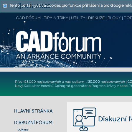
Tento portál využívá cookies pro funkce přihlášení a pro Google rek
CAD FÓRUM - TIPY A TRIKY | UTILITY | DISKUZE | BLOKY |
Přes 123.000 registrovaných u nás, celkem
1.130.000
registrovaných (C
Nový
Kalkulátor nosníků
,
Spirograf generátor
a
Regresní křivky
v sekci
P
HLAVNÍ STRÁNKA
Diskuzní 
DISKUZNÍ FÓRUM
pokyny