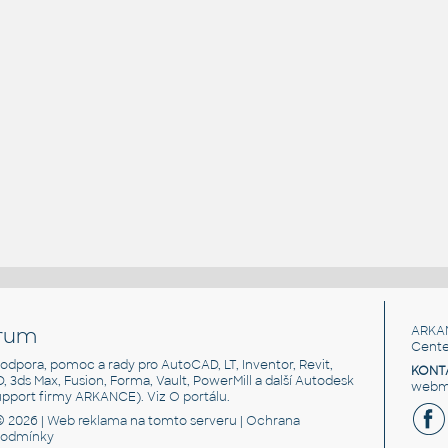
rum
ARKA
Cente
, podpora, pomoc a rady pro AutoCAD, LT, Inventor, Revit,
KONT
3D, 3ds Max, Fusion, Forma, Vault, PowerMill a další Autodesk
webma
support firmy ARKANCE). Viz
O portálu
.
© 2026 |
Web reklama
na tomto serveru |
Ochrana
podmínky