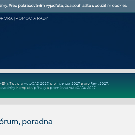
lamy. Před pokračováním vyjadřete, zda souhlasíte s použitím cookies.
 PODPORA | POMOC A RADY
Z+EN)
. Tipy pro
AutoCAD 2027
, pro
Inventor 2027
a pro
Revit 2027
.
řevodníky
.
Kompletní
příkazy
a
proměnné AutoCADu 2027
.
fórum, poradna