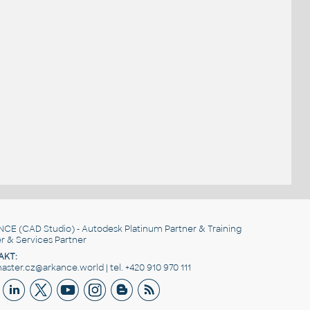
NCE
(CAD Studio) - Autodesk Platinum Partner & Training
r & Services Partner
AKT:
ster.cz@arkance.world | tel. +420 910 970 111