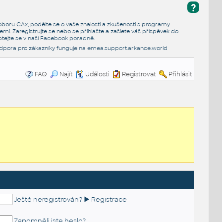
?
e oboru CAx, podělte se o vaše znalosti a zkušenosti s programy
emi. Zaregistrujte se nebo se přihlašte a zašlete váš příspěvek do
tejte se v naší
Facebook poradně
.
dpora pro zákazníky funguje na
emea.support.arkance.world
FAQ
Najít
Události
Registrovat
Přihlásit
Ještě neregistrován? ► Registrace
Zapomněli jste heslo?