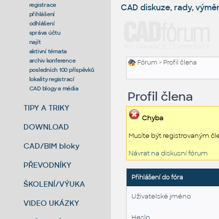
registrace
CAD diskuze, rady, výmě
přihlášení
odhlášení
správa účtu
najít
aktivní témata
archiv konference
Fórum
> Profil člena
posledních 100 příspěvků
lokality registrací
CAD blogy a média
Profil člena
TIPY A TRIKY
Chyba
DOWNLOAD
Musíte být registrovaným čl
CAD/BIM bloky
Návrat na diskusní fórum
PŘEVODNÍKY
Přihlášení do fóra
ŠKOLENÍ/VÝUKA
Uživatelské jméno
VIDEO UKÁZKY
Heslo