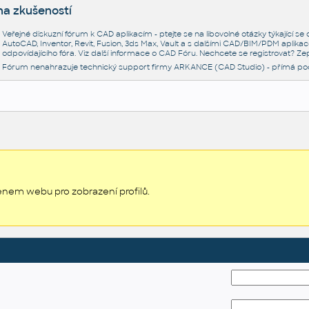
na zkušeností
Veřejné diskuzní fórum k CAD aplikacím - ptejte se na libovolné otázky týkající s
AutoCAD, Inventor, Revit, Fusion, 3ds Max, Vault a s dalšími CAD/BIM/PDM aplikac
odpovídajícího fóra. Viz další informace o
CAD Fóru
. Nechcete se registrovat? Zep
Fórum nenahrazuje technický support firmy ARKANCE (CAD Studio) - přímá po
enem webu pro zobrazení profilů.