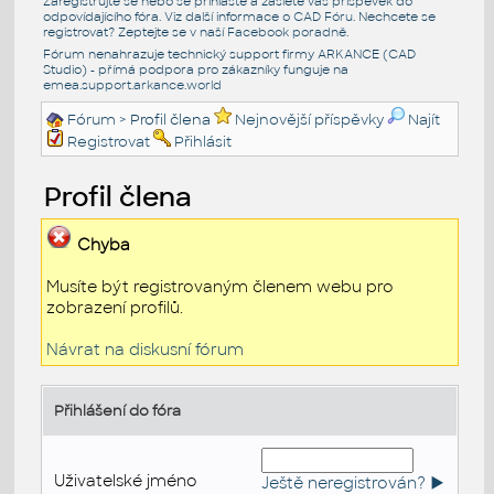
Zaregistrujte se nebo se přihlašte a zašlete váš příspěvek do
odpovídajícího fóra. Viz další informace o
CAD Fóru
. Nechcete se
registrovat? Zeptejte se v naší
Facebook poradně
.
Fórum nenahrazuje technický support firmy ARKANCE (CAD
Studio) - přímá podpora pro zákazníky funguje na
emea.support.arkance.world
Fórum
> Profil člena
Nejnovější příspěvky
Najít
Registrovat
Přihlásit
Profil člena
Chyba
Musíte být registrovaným členem webu pro
zobrazení profilů.
Návrat na diskusní fórum
Přihlášení do fóra
Uživatelské jméno
Ještě neregistrován? ►