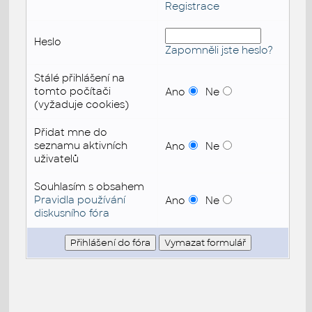
Registrace
Heslo
Zapomněli jste heslo?
Stálé přihlášení na
tomto počítači
Ano
Ne
(vyžaduje cookies)
Přidat mne do
seznamu aktivních
Ano
Ne
uživatelů
Souhlasím s obsahem
Pravidla používání
Ano
Ne
diskusního fóra