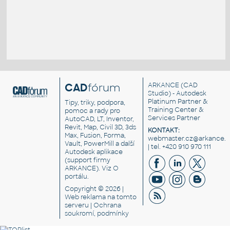
CAD
fórum
ARKANCE
(CAD
Studio) - Autodesk
Platinum Partner &
Tipy, triky, podpora,
Training Center &
pomoc a rady pro
Services Partner
AutoCAD, LT, Inventor,
Revit, Map, Civil 3D, 3ds
KONTAKT:
Max, Fusion, Forma,
webmaster.cz@arkance.w
Vault, PowerMill a další
| tel. +420 910 970 111
Autodesk aplikace
(support firmy
ARKANCE). Viz
O
portálu
.
Copyright © 2026 |
Web reklama
na tomto
serveru |
Ochrana
soukromí, podmínky