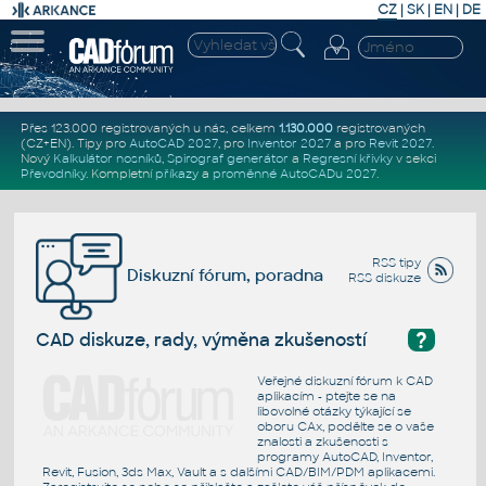
CZ
|
SK
|
EN
|
DE
Přes 123.000 registrovaných u nás, celkem
1.130.000
registrovaných
(CZ+EN)
. Tipy pro
AutoCAD 2027
, pro
Inventor 2027
a pro
Revit 2027
.
Nový
Kalkulátor nosníků
,
Spirograf generátor
a
Regresní křivky
v sekci
Převodníky
.
Kompletní
příkazy
a
proměnné AutoCADu 2027
.
RSS tipy
Diskuzní fórum, poradna
RSS diskuze
?
CAD diskuze, rady, výměna zkušeností
Veřejné diskuzní fórum k CAD
aplikacím - ptejte se na
libovolné otázky týkající se
oboru CAx, podělte se o vaše
znalosti a zkušenosti s
programy AutoCAD, Inventor,
Revit, Fusion, 3ds Max, Vault a s dalšími CAD/BIM/PDM aplikacemi.