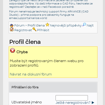
Zaregistrujte se nebo se přihlašte a zašlete váš příspěvek do
odpovídajícího fóra. Viz další informace o
CAD Fóru
. Nechcete se
registrovat? Zeptejte se v naší
Facebook poradně
.
Fórum nenahrazuje technický support firmy ARKANCE (CAD
Studio) - přímá podpora pro zákazníky funguje na
emea.support.arkance.world
Fórum
> Profil člena
Nejnovější příspěvky
Najít
Registrovat
Přihlásit
Profil člena
Chyba
Musíte být registrovaným členem webu pro
zobrazení profilů.
Návrat na diskusní fórum
Přihlášení do fóra
Uživatelské jméno
Ještě neregistrován? ►