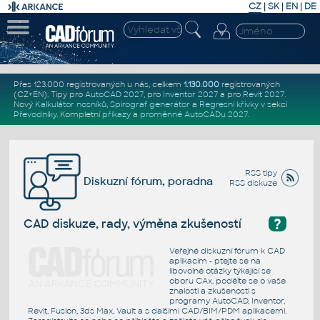
CZ
|
SK
|
EN
|
DE
Přes 123.000 registrovaných u nás, celkem
1.130.000
registrovaných
(CZ+EN)
. Tipy pro
AutoCAD 2027
, pro
Inventor 2027
a pro
Revit 2027
.
Nový
Kalkulátor nosníků
,
Spirograf generátor
a
Regresní křivky
v sekci
Převodníky
.
Kompletní
příkazy
a
proměnné AutoCADu 2027
.
RSS tipy
Diskuzní fórum, poradna
RSS diskuze
?
CAD diskuze, rady, výměna zkušeností
Veřejné diskuzní fórum k CAD
aplikacím - ptejte se na
libovolné otázky týkající se
oboru CAx, podělte se o vaše
znalosti a zkušenosti s
programy AutoCAD, Inventor,
Revit, Fusion, 3ds Max, Vault a s dalšími CAD/BIM/PDM aplikacemi.