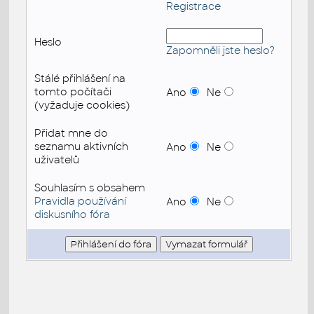
Registrace
Heslo
Zapomněli jste heslo?
Stálé přihlášení na
tomto počítači
Ano
Ne
(vyžaduje cookies)
Přidat mne do
seznamu aktivních
Ano
Ne
uživatelů
Souhlasím s obsahem
Pravidla používání
Ano
Ne
diskusního fóra