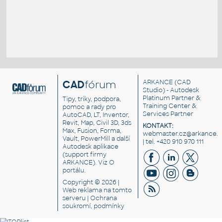
CAD
fórum
ARKANCE
(CAD
Studio) - Autodesk
Platinum Partner &
Tipy, triky, podpora,
Training Center &
pomoc a rady pro
Services Partner
AutoCAD, LT, Inventor,
Revit, Map, Civil 3D, 3ds
KONTAKT:
Max, Fusion, Forma,
webmaster.cz@arkance.w
Vault, PowerMill a další
| tel. +420 910 970 111
Autodesk aplikace
(support firmy
ARKANCE). Viz
O
portálu
.
Copyright © 2026 |
Web reklama
na tomto
serveru |
Ochrana
soukromí, podmínky