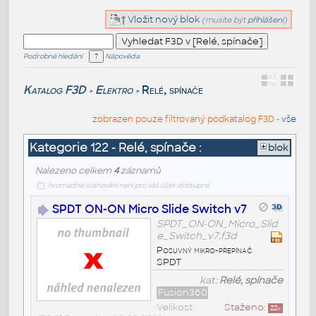
Vložit nový blok
(musíte být
přihlášeni
)
Podrobné hledání
Nápověda
Katalog F3D
Elektro
Relé, spínače
>
>
zobrazen pouze filtrovaný podkatalog F3D -
vše
Kategorie 122 - Relé, spínače :
blok
Nalezeno celkem
4
záznamů
hromadné stahování není pro váš účet dostupné
SPDT ON-ON Micro Slide Switch v7
SPDT_ON-ON_Micro_Slid
e_Switch_v7.f3d
Posuvný mikro-přepínač
SPDT
kat:
Relé, spínače
Fusion360
Velikost
Staženo:
22
x