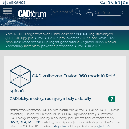
CZ
|
SK
|
EN
|
DE
Přes 123.000 registrovaných u nás, celkem
1.130.000
registrovaných
(CZ+EN)
. Tipy pro
AutoCAD 2027
, pro
Inventor 2027
a pro
Revit 2027
.
Nový
Kalkulátor nosníků
,
Spirograf generátor
a
Regresní křivky
v sekci
Převodníky
.
Kompletní
příkazy
a
proměnné AutoCADu 2027
.
CAD knihovna Fusion 360 modelů Relé,
spínače
?
CAD bloky, modely, rodiny, symboly a detaily
Bezplatná knihovna CAD a BIM bloků
pro AutoCAD, AutoCAD LT, Revit,
Inventor, Fusion 360 a další 2D a 3D CAD aplikace firmy Autodesk.
CAD bloky, modely, rodiny a soubory jsou ke stažení ve formátech
DWG
,
RFA
,
IPT
,
F3D
. Katalog slouží pro výměnu užitečných bloků mezi
uživateli CAD a BIM aplikací.
Populární
bloky a knihovny
výrobců
.