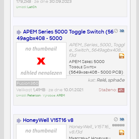
179,2kB
• ze dne
30.09.2023
Umístil:
LatCh
APEM Series 5000 Toggle Switch (56
49agbx408 - 5000
APEM_Series_5000_Toggl
e_Switch_5649agbx408_.
f3d
APEM Series 5000
Toggle Switch
(5649agbx408 - 5000 PCB)
kat:
Relé, spínače
Fusion360
Velikost
1,41MB
• ze dne
10.01.2021
Staženo:
47
x
Umístil:
Peterson
• Výrobce:
APEM
HoneyWell V15T16 v8
HoneyWell_V15T16_
v8.f3d
Mikrospínač Honeywell