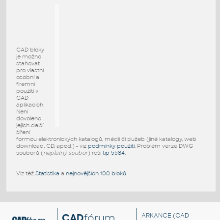
CAD bloky
je možno
stahovat
pro vlastní
osobní a
firemní
použití v
CAD
aplikacích.
Není
dovoleno
jejich další
šíření
formou elektronických katalogů, médií či služeb (jiné katalogy, web
download, CD, apod.) - viz
podmínky použití
. Problém verze DWG
souborů (
neplatný soubor
) řeší
tip 5584
.
Viz též
Statistika
a
nejnovějších 100 bloků
.
CAD
fórum
ARKANCE
(CAD