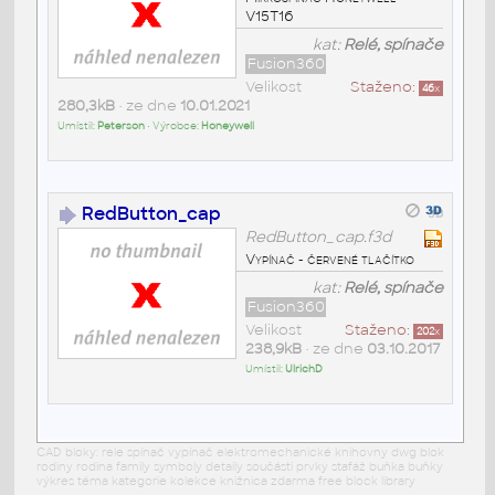
V15T16
kat:
Relé, spínače
Fusion360
Velikost
Staženo:
46
x
280,3kB
• ze dne
10.01.2021
Umístil:
Peterson
• Výrobce:
Honeywell
RedButton_cap
RedButton_cap.f3d
Vypínač - červené tlačítko
kat:
Relé, spínače
Fusion360
Velikost
Staženo:
202
x
238,9kB
• ze dne
03.10.2017
Umístil:
UlrichD
CAD bloky: rele spínač vypínač elektromechanické knihovny dwg blok
rodiny rodina family symboly detaily součásti prvky stafáž buňka buňky
výkres téma kategorie kolekce knižnica zdarma free block library