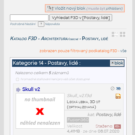
Vložit nový blok
(musíte být
přihlášeni
)
Podrobné hledání
Nápověda
Katalog F3D
Architektura
Postavy, lidé
/obecné
>
>
zobrazen pouze filtrovaný podkatalog F3D -
vše
Kategorie 14 - Postavy, lidé :
blok
Nalezeno celkem
5
záznamů
hromadné stahování není pro váš účet dostupné
Skull v2
Skull_v2.f3d
Lidská lebka, 3D síť
(optimalizovaná)
kat:
Postavy, lidé
Fusion360
Velikost
Staženo:
63
x
4,41MB
• ze dne
08.07.2020