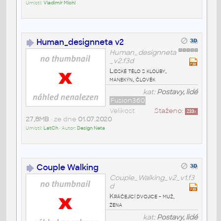
Umístil:
Vladimír Michl
Human_designneta v2
Human_designneta
_v2.f3d
Lidské tělo s klouby,
manekýn, člověk
kat:
Postavy, lidé
Fusion360
Velikost
Staženo:
233
x
27,8MB
• ze dne
01.07.2020
Umístil:
LatCh
• Autor:
Design Neta
Couple Walking
Couple_Walking_v2_v1.f3
d
Kráčející dvojice - muž,
žena
kat:
Postavy, lidé