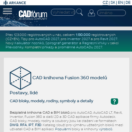
CZ
|
SK
|
EN
|
DE
Přes 123.000 registrovaných u nás, celkem
1.130.000
registrovaných
(CZ+EN)
. Tipy pro
AutoCAD 2027
, pro
Inventor 2027
a pro
Revit 2027
.
Nový
Kalkulátor nosníků
,
Spirograf generátor
a
Regresní křivky
v sekci
Převodníky
.
Kompletní
příkazy
a
proměnné AutoCADu 2027
.
CAD knihovna Fusion 360 modelů
Postavy, lidé
?
CAD bloky, modely, rodiny, symboly a detaily
Bezplatná knihovna CAD a BIM bloků
pro AutoCAD, AutoCAD LT, Revit,
Inventor, Fusion 360 a další 2D a 3D CAD aplikace firmy Autodesk.
CAD bloky, modely, rodiny a soubory jsou ke stažení ve formátech
DWG
,
RFA
,
IPT
,
F3D
. Katalog slouží pro výměnu užitečných bloků mezi
uživateli CAD a BIM aplikací.
Populární
bloky a knihovny
výrobců
.