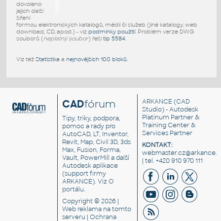
dovoleno
jejich další
šíření
formou elektronických katalogů, médií či služeb (jiné katalogy, web
download, CD, apod.) - viz
podmínky použití
. Problém verze DWG
souborů (
neplatný soubor
) řeší
tip 5584
.
Viz též
Statistika
a
nejnovějších 100 bloků
.
CAD
fórum
ARKANCE
(CAD
Studio) - Autodesk
Platinum Partner &
Tipy, triky, podpora,
Training Center &
pomoc a rady pro
Services Partner
AutoCAD, LT, Inventor,
Revit, Map, Civil 3D, 3ds
KONTAKT:
Max, Fusion, Forma,
webmaster.cz@arkance.w
Vault, PowerMill a další
| tel. +420 910 970 111
Autodesk aplikace
(support firmy
ARKANCE). Viz
O
portálu
.
Copyright © 2026 |
Web reklama
na tomto
serveru |
Ochrana