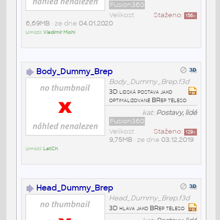
Fusion360
Velikost
Staženo:
156
x
6,69MB
• ze dne
04.01.2020
Umístil:
Vladimír Michl
Body_Dummy_Brep
Body_Dummy_Brep.f3d
3D lidská postava jako
optimalizované BRep těleso
kat:
Postavy, lidé
Fusion360
Velikost
Staženo:
129
x
9,75MB
• ze dne
03.12.2019
Umístil:
LatCh
Head_Dummy_Brep
Head_Dummy_Brep.f3d
3D hlava jako BRep těleso