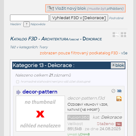
Vložit nový blok
(musíte být
přihlášeni
)
Podrobné
hledání
Nápověda
Katalog F3D
Architektura
Dekorace
/obecné
>
>
Též v kategoriích:
Tvary
zobrazen pouze filtrovaný podkatalog F3D -
vše
Kategorie 13 - Dekorace :
blok
Nalezeno celkem
21
záznamů
hromadné stahování není pro váš účet dostupné
decor-pattern
decor-pattern.f3d
Ozdobný kruhový vzor,
nativníí (ne import)
Fusion360
kat:
Dekorace
Velikost
Staženo:
14
x
851,5kB
• ze dne
24.08.2025
Umístil:
LChimB