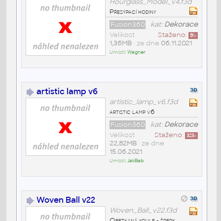
Hourglass_Model_v4.f3d
Přesýpací hodiny
Fusion360
kat:
Dekorace
Velikost
Staženo:
51
x
1,36MB
• ze dne
06.11.2021
Umístil:
Wagner
artistic lamp v6
artistic_lamp_v6.f3d
artistic lamp v6
Fusion360
kat:
Dekorace
Velikost
Staženo:
323
x
22,82MB
• ze dne
15.06.2021
Umístil:
JakBab
Woven Ball v22
Woven_Ball_v22.f3d
Obetkaná koule - šperk