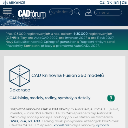
CZ
|
SK
|
EN
|
DE
Přes 123.000 registrovaných u nás, celkem
1.130.000
registrovaných
(CZ+EN)
. Tipy pro
AutoCAD 2027
, pro
Inventor 2027
a pro
Revit 2027
.
Nový
Kalkulátor nosníků
,
Spirograf generátor
a
Regresní křivky
v sekci
Převodníky
.
Kompletní
příkazy
a
proměnné AutoCADu 2027
.
CAD knihovna Fusion 360 modelů
Dekorace
?
CAD bloky, modely, rodiny, symboly a detaily
Bezplatná knihovna CAD a BIM bloků
pro AutoCAD, AutoCAD LT, Revit,
Inventor, Fusion 360 a další 2D a 3D CAD aplikace firmy Autodesk.
CAD bloky, modely, rodiny a soubory jsou ke stažení ve formátech
DWG
,
RFA
,
IPT
,
F3D
. Katalog slouží pro výměnu užitečných bloků mezi
uživateli CAD a BIM aplikací.
Populární
bloky a knihovny
výrobců
.