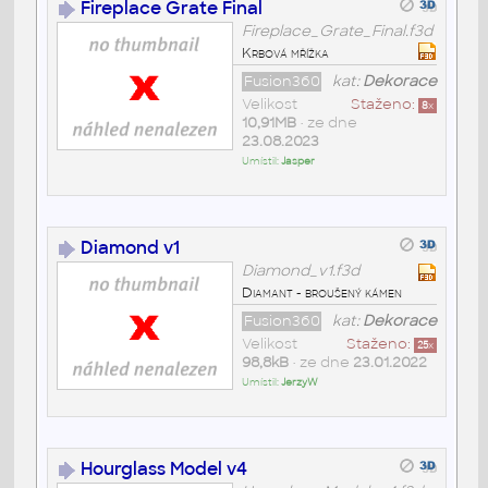
Fireplace Grate Final
Fireplace_Grate_Final.f3d
Krbová mřížka
Fusion360
kat:
Dekorace
Velikost
Staženo:
8
x
10,91MB
• ze dne
23.08.2023
Umístil:
Jasper
Diamond v1
Diamond_v1.f3d
Diamant - broušený kámen
Fusion360
kat:
Dekorace
Velikost
Staženo:
25
x
98,8kB
• ze dne
23.01.2022
Umístil:
JerzyW
Hourglass Model v4