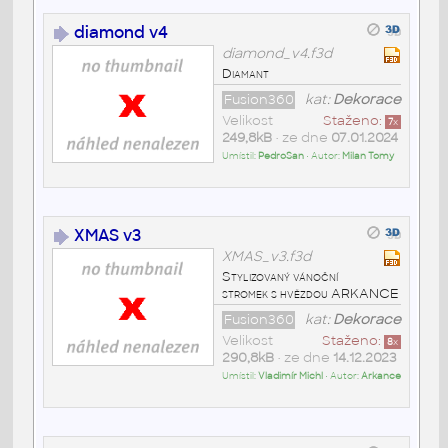
diamond v4
diamond_v4.f3d
Diamant
Fusion360
kat:
Dekorace
Velikost
Staženo:
7
x
249,8kB
• ze dne
07.01.2024
Umístil:
PedroSan
• Autor:
Milan Tomy
XMAS v3
XMAS_v3.f3d
Stylizovaný vánoční
stromek s hvězdou ARKANCE
Fusion360
kat:
Dekorace
Velikost
Staženo:
8
x
290,8kB
• ze dne
14.12.2023
Umístil:
Vladimír Michl
• Autor:
Arkance