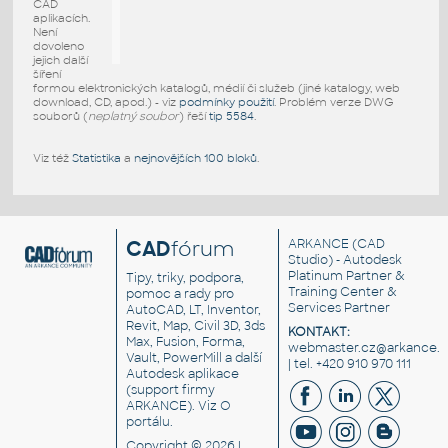
CAD
aplikacích.
Není
dovoleno
jejich další
šíření
formou elektronických katalogů, médií či služeb (jiné katalogy, web
download, CD, apod.) - viz
podmínky použití
. Problém verze DWG
souborů (
neplatný soubor
) řeší
tip 5584
.
Viz též
Statistika
a
nejnovějších 100 bloků
.
CAD
fórum
ARKANCE
(CAD
Studio) - Autodesk
Platinum Partner &
Tipy, triky, podpora,
Training Center &
pomoc a rady pro
Services Partner
AutoCAD, LT, Inventor,
Revit, Map, Civil 3D, 3ds
KONTAKT:
Max, Fusion, Forma,
webmaster.cz@arkance.w
Vault, PowerMill a další
| tel. +420 910 970 111
Autodesk aplikace
(support firmy
ARKANCE). Viz
O
portálu
.
Copyright © 2026 |