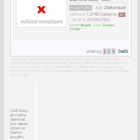
Fusion360
kat:
Dekorace
Velikost
7,2MB
Staženo:
20
x
• ze dne
20.09.2020
Umístil:
Bhopal
• Autor:
Andrew
Chubar
stránky:
1
2
3
Další
CAD bloky: výzdoba ozdoby laser gravírování vzor stavebnictví aec
stavební architektonické předměty objekty stafáž entourage stavebné
knihovny dwg blok rodiny rodina family symboly detaily součásti prvky
stafáž buňka buňky výkres téma kategorie kolekce knižnica zdarma free
block library
CAD bloky
je možno
stahovat
pro vlastní
osobní a
firemní
použití v