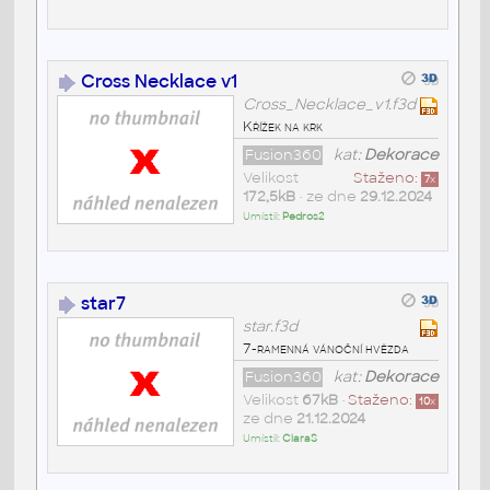
Cross Necklace v1
Cross_Necklace_v1.f3d
Křížek na krk
Fusion360
kat:
Dekorace
Velikost
Staženo:
7
x
172,5kB
• ze dne
29.12.2024
Umístil:
Pedros2
star7
star.f3d
7-ramenná vánoční hvězda
Fusion360
kat:
Dekorace
Velikost
67kB
•
Staženo:
10
x
ze dne
21.12.2024
Umístil:
ClaraS