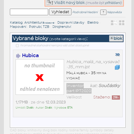
Vložit nový blok
(musíte být
přihlášeni
)
Podrobné hledání
Nápověda
Katalog
:
Architektura
•
Dopravní stavby
•
Elektro
•
/obecné
Mapování
•
Potrubí, TZB
•
Strojírenství
Vybrané bloky
:
blok
(zvolte kategorii vlevo)
hromadné stahování není pro váš účet dostupné
Hubica
Hubica_malá_na_vysavač
-35_mm.ipt
Malá hubica - 35 mm na
vysavač
Inventor
kat:
Součástky
part IPT2020
Velikost
Staženo:
258
x
1,17MB
• ze dne
12.03.2023
Umístil:
Sivák
• Autor:
Sivák
• Výrobce:
ETA
CAD bloky: knihovny dwg blok rodiny rodina family symboly detaily