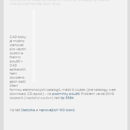
součásti prvky stafáž buňka buňky výkres téma kategorie kolekce
knižnica zdarma free block library
CAD bloky
je možno
stahovat
pro vlastní
osobní a
firemní
použití v
CAD
aplikacích.
Není
dovoleno
jejich další
šíření
formou elektronických katalogů, médií či služeb (jiné katalogy, web
download, CD, apod.) - viz
podmínky použití
. Problém verze DWG
souborů (
neplatný soubor
) řeší
tip 5584
.
Viz též
Statistika
a
nejnovějších 100 bloků
.