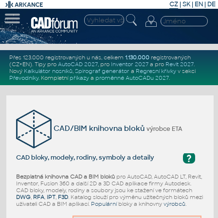
CZ
|
SK
|
EN
|
DE
Přes 123.000 registrovaných u nás, celkem
1.130.000
registrovaných
(CZ+EN)
. Tipy pro
AutoCAD 2027
, pro
Inventor 2027
a pro
Revit 2027
.
Nový
Kalkulátor nosníků
,
Spirograf generátor
a
Regresní křivky
v sekci
Převodníky
.
Kompletní
příkazy
a
proměnné AutoCADu 2027
.
CAD/BIM knihovna bloků
výrobce ETA
?
CAD bloky, modely, rodiny, symboly a detaily
Bezplatná knihovna CAD a BIM bloků
pro AutoCAD, AutoCAD LT, Revit,
Inventor, Fusion 360 a další 2D a 3D CAD aplikace firmy Autodesk.
CAD bloky, modely, rodiny a soubory jsou ke stažení ve formátech
DWG
,
RFA
,
IPT
,
F3D
. Katalog slouží pro výměnu užitečných bloků mezi
uživateli CAD a BIM aplikací.
Populární
bloky a knihovny
výrobců
.