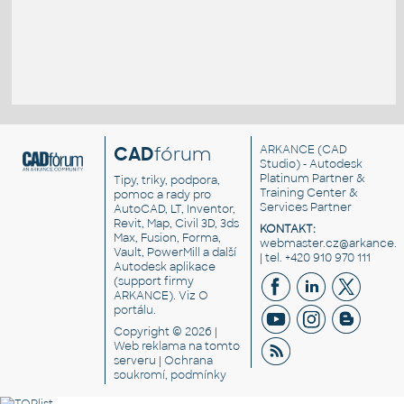
CAD
fórum
ARKANCE
(CAD
Studio) - Autodesk
Platinum Partner &
Tipy, triky, podpora,
Training Center &
pomoc a rady pro
Services Partner
AutoCAD, LT, Inventor,
Revit, Map, Civil 3D, 3ds
KONTAKT:
Max, Fusion, Forma,
webmaster.cz@arkance.w
Vault, PowerMill a další
| tel. +420 910 970 111
Autodesk aplikace
(support firmy
ARKANCE). Viz
O
portálu
.
Copyright © 2026 |
Web reklama
na tomto
serveru |
Ochrana
soukromí, podmínky