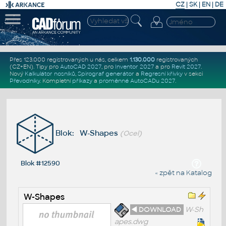
CZ
|
SK
|
EN
|
DE
Přes 123.000 registrovaných u nás, celkem
1.130.000
registrovaných
(CZ+EN)
. Tipy pro
AutoCAD 2027
, pro
Inventor 2027
a pro
Revit 2027
.
Nový
Kalkulátor nosníků
,
Spirograf generátor
a
Regresní křivky
v sekci
Převodníky
.
Kompletní
příkazy
a
proměnné AutoCADu 2027
.
Blok: W-Shapes
(Ocel)
Blok #12590
« zpět na Katalog
W-Shapes
◄ DOWNLOAD
W-Sh
apes.dwg