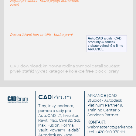
Nejste přihlášeni - nelze připojit komentáře
DWG
Tvary
bloků
Kris-T W BEAMS
:
Kompilace - Kris T - W-profily
Dosud žádné komentáře - buďte první
AutoCAD
a další CAD
DWG
Ocel
produkty Autodesk
získáte výhodně u firmy
ARKANCE
CAD download: knihovna rodina symbol detail součást
prvek stafáž výkres kategorie kolekce free block library
CAD
fórum
ARKANCE
(CAD
Studio) - Autodesk
Platinum Partner &
Tipy, triky, podpora,
Training Center &
pomoc a rady pro
Services Partner
AutoCAD, LT, Inventor,
Revit, Map, Civil 3D, 3ds
KONTAKT:
Max, Fusion, Forma,
webmaster.cz@arkance.w
Vault, PowerMill a další
| tel. +420 910 970 111
Autodesk aplikace