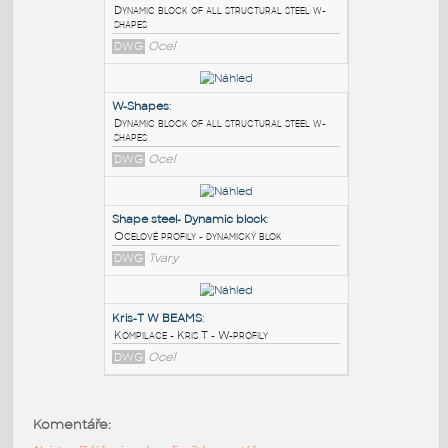
PODOBNÉ BLOKY
:
W-Shapes
:
Dynamic block of all structural steel w-
shapes
DWG
Ocel
W-Shapes
:
Dynamic block of all structural steel w-
shapes
DWG
Ocel
Shape steel- Dynamic block
:
Komentáře:
Ocelové profily - dynamický blok