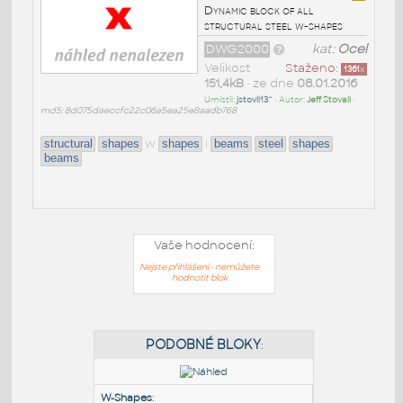
Dynamic block of all
structural steel w-shapes
DWG2000
kat:
Ocel
Velikost
Staženo:
1361
x
151,4kB
• ze dne
08.01.2016
Umístil:
jstovll13^
• Autor:
Jeff Stovall
•
md5: 8d075daeccfc22c06a5ea25e8aadb768
w
i
structural
shapes
shapes
beams
steel
shapes
beams
Vaše hodnocení:
Nejste přihlášeni - nemůžete
hodnotit blok