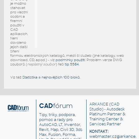
je možno
stahovat
pro vlastní
osobní a
firemní
použití v
CAD
aplikacích.
Není
dovoleno
jejich další
šíření
formou elektronických katalogů, médií či služeb (jiné katalogy, web
download, CD, apod.) - viz
podmínky použití
. Problém verze DWG
souborů (
neplatný soubor
) řeší
tip 5584
.
Viz též
Statistika
a
nejnovějších 100 bloků
.
CAD
fórum
ARKANCE
(CAD
Studio) - Autodesk
Platinum Partner &
Tipy, triky, podpora,
Training Center &
pomoc a rady pro
Services Partner
AutoCAD, LT, Inventor,
Revit, Map, Civil 3D, 3ds
KONTAKT:
Max, Fusion, Forma,
webmaster.cz@arkance.w