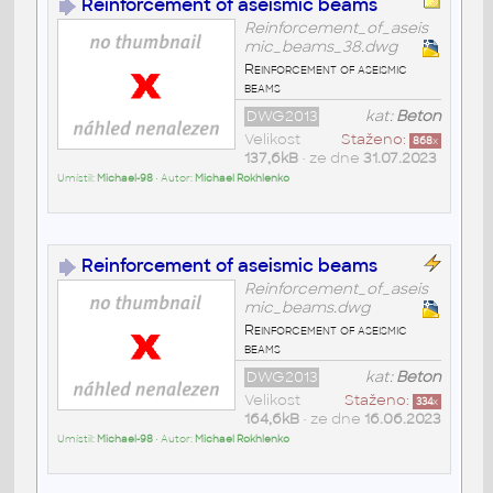
Reinforcement of aseismic beams
Reinforcement_of_aseis
mic_beams_38.dwg
Reinforcement of aseismic
beams
DWG2013
kat:
Beton
Velikost
Staženo:
868
x
137,6kB
• ze dne
31.07.2023
Umístil:
Michael-98
• Autor:
Michael Rokhlenko
Reinforcement of aseismic beams
Reinforcement_of_aseis
mic_beams.dwg
Reinforcement of aseismic
beams
DWG2013
kat:
Beton
Velikost
Staženo:
334
x
164,6kB
• ze dne
16.06.2023
Umístil:
Michael-98
• Autor:
Michael Rokhlenko