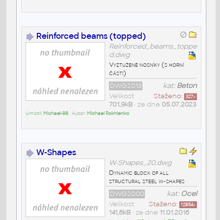
Reinforced beams (topped)
Reinforced_beams_toppe
d.dwg
Vyztužené nosníky (s horní
částí)
DWG2013
kat:
Beton
Velikost
Staženo:
327
x
701,9kB
• ze dne
05.07.2023
Umístil:
Michael-98
• Autor:
Michael Rokhlenko
W-Shapes
W-Shapes_20.dwg
Dynamic block of all
structural steel w-shapes
DWG2000
kat:
Ocel
Velikost
Staženo:
12854
x
141,8kB
• ze dne
11.01.2016