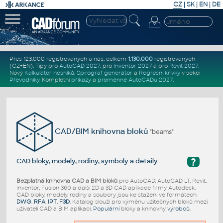
CZ
|
SK
|
EN
|
DE
Přes 123.000 registrovaných u nás, celkem
1.130.000
registrovaných
(CZ+EN)
. Tipy pro
AutoCAD 2027
, pro
Inventor 2027
a pro
Revit 2027
.
Nový
Kalkulátor nosníků
,
Spirograf generátor
a
Regresní křivky
v sekci
Převodníky
.
Kompletní
příkazy
a
proměnné AutoCADu 2027
.
CAD/BIM knihovna bloků
"beams"
?
CAD bloky, modely, rodiny, symboly a detaily
Bezplatná knihovna CAD a BIM bloků
pro AutoCAD, AutoCAD LT, Revit,
Inventor, Fusion 360 a další 2D a 3D CAD aplikace firmy Autodesk.
CAD bloky, modely, rodiny a soubory jsou ke stažení ve formátech
DWG
,
RFA
,
IPT
,
F3D
. Katalog slouží pro výměnu užitečných bloků mezi
uživateli CAD a BIM aplikací.
Populární
bloky a knihovny
výrobců
.