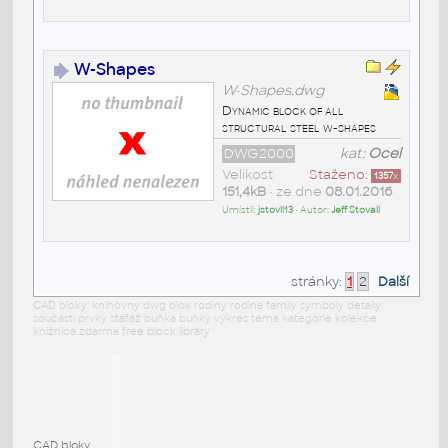
W-Shapes
W-Shapes.dwg
Dynamic block of all
structural steel w-shapes
DWG2000
kat:
Ocel
Velikost
Staženo:
1357
x
151,4kB
• ze dne
08.01.2016
Umístil:
jstovll13
• Autor:
Jeff Stovall
stránky:
1
2
Další
CAD bloky: knihovny dwg blok rodiny rodina family symboly detaily
součásti prvky stafáž buňka buňky výkres téma kategorie kolekce
knižnica zdarma free block library
CAD bloky