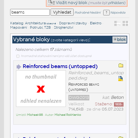
Vložit nový blok
(musíte být
přihlášeni
)
Podrobné hledání
Nápověda
Katalog
:
Architektura
•
Dopravní stavby
•
Elektro
•
/obecné
Mapování
•
Potrubí, TZB
•
Strojírenství
Vybrané bloky
:
blok
(zvolte kategorii vlevo)
Nalezeno celkem
17
záznamů
hromadné stahování není pro váš účet dostupné
Reinforced beams (untopped)
Reinforced_beams_untop
ped.dwg
Reinforced beams
(untopped)
DWG2013
kat:
Beton
Velikost
Staženo:
1833
x
714,6kB
• ze dne
05.07.2023
Umístil:
Michael-98
• Autor:
Michael Rokhlenko