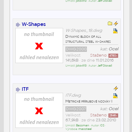
Umístil:
jstovll13
• Autor:
Jeff Stovall
W-Shapes
W-Shapes_18.dwg
Dynamic block of all
structural steel w-shapes
DWG2000
kat:
Ocel
Velikost
Staženo:
4780
x
141,8kB
• ze dne
11.01.2016
Umístil:
jstovll13
• Autor:
Jeff Stovall
ITF
ITF.dwg
Metrické přírubové nosníky I
DWG2007
kat:
Ocel
Velikost
Staženo:
2646
x
67,9kB
• ze dne
23.02.2010
Umístil:
Bassman
• Autor:
CS
•
Výrobce:
macsteel