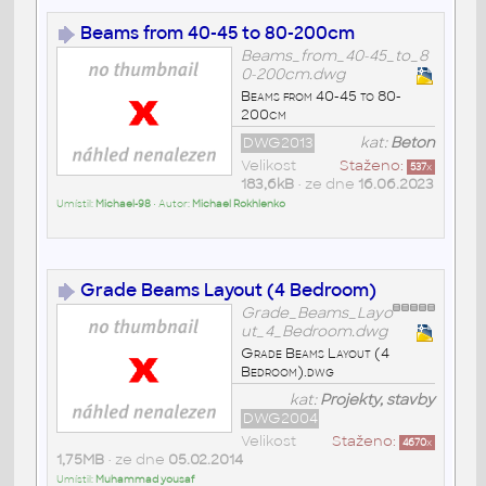
Beams from 40-45 to 80-200cm
Beams_from_40-45_to_8
0-200cm.dwg
Beams from 40-45 to 80-
200cm
DWG2013
kat:
Beton
Velikost
Staženo:
537
x
183,6kB
• ze dne
16.06.2023
Umístil:
Michael-98
• Autor:
Michael Rokhlenko
Grade Beams Layout (4 Bedroom)
Grade_Beams_Layo
ut_4_Bedroom.dwg
Grade Beams Layout (4
Bedroom).dwg
kat:
Projekty, stavby
DWG2004
Velikost
Staženo:
4670
x
1,75MB
• ze dne
05.02.2014
Umístil:
Muhammad yousaf