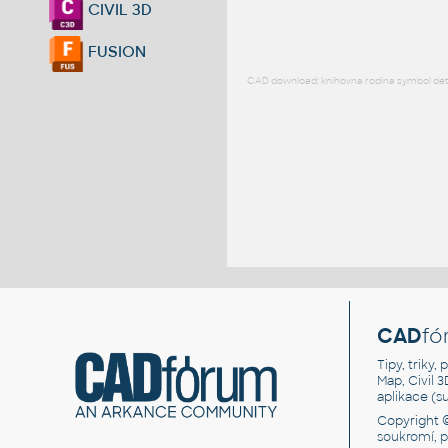
CIVIL 3D
FUSION
CAD download: knihovna rodina symbol detai
CAD
fó
Tipy, triky
Map, Civil 
aplikace (
Copyright 
soukromí, 