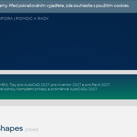
lamy. Před pokračováním vyjadřete, zda souhlasíte s použitím cookies.
 PODPORA | POMOC A RADY
Z+EN)
. Tipy pro
AutoCAD 2027
, pro
Inventor 2027
a pro
Revit 2027
.
řevodníky
.
Kompletní
příkazy
a
proměnné AutoCADu 2027
.
Shapes
(Ocel)