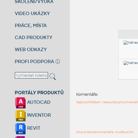
ŠKOLENÍ/VÝUKA
VIDEO UKÁZKY
PRÁCE, MÍSTA
CAD PRODUKTY
WEB ODKAZY
PROFI PODPORA
ⓘ
PORTÁLY PRODUKTŮ
Komentáře:
AUTOCAD
Nejste přihlášeni - nelze připojit komentá
INVENTOR
REVIT
Dosud žádné komentáře - buďte první