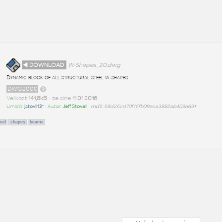
◄ DOWNLOAD
W-Shapes_20.dwg
Dynamic block of all structural steel w-shapes
DWG2000
Velikost
141,8kB
• ze dne
11.01.2016
Umístil:
jstovll13^
• Autor:
Jeff Stovall
•
md5: 58d26cd70f16fb09eca3882ab409a691
eel
shapes
beams