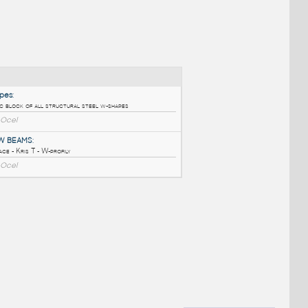
NÉ BLOKY
:
W-Shapes
:
Dynamic block of all structural steel w-shapes
DWG
Ocel
Kris-T W BEAMS
:
Kompilace - Kris T - W-profily
DWG
Ocel