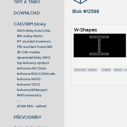
TIPY A TRIKY
Blok #12598
DOWNLOAD
CAD/BIM bloky
W-Shapes
DWG bloky AutoCADu
RFA rodiny Revitu
IPT součásti Inventoru
F3D součásti Fusion360
3D CAD modely
dynamické bloky DWG
top knihovny výrobců
knihovna AEC Data
w
i
structural
shapes
shapes
beams
st
knihovna RUG-CADstudio
knihovna WATG
knihovna TDCZ
knihovna BIMproject
PARTcommunity
--
přidat blok - upload
PŘEVODNÍKY