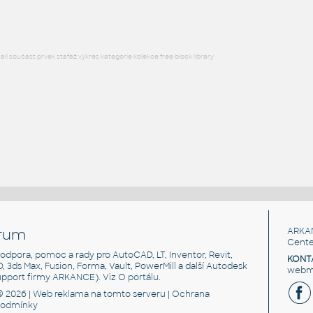
l součást prvek stafáž výkres kategorie kolekce free block library
rum
ARKA
Cente
, podpora, pomoc a rady pro AutoCAD, LT, Inventor, Revit,
KONT
3D, 3ds Max, Fusion, Forma, Vault, PowerMill a další Autodesk
webma
support firmy ARKANCE). Viz
O portálu
.
© 2026 |
Web reklama
na tomto serveru |
Ochrana
podmínky