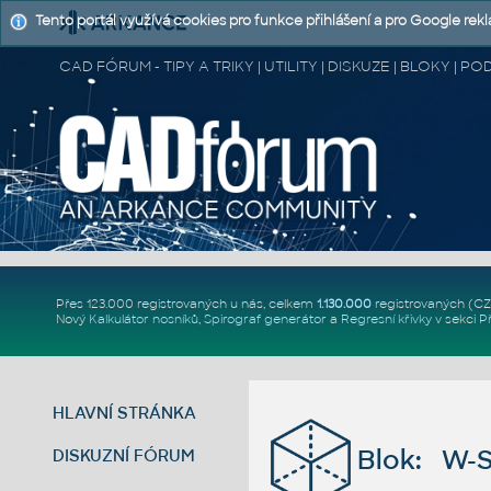
Tento portál využívá cookies pro funkce přihlášení a pro Google rek
CAD FÓRUM - TIPY A TRIKY | UTILITY | DISKUZE | BLOKY |
Přes 123.000 registrovaných u nás, celkem
1.130.000
registrovaných (C
Nový
Kalkulátor nosníků
,
Spirograf generátor
a
Regresní křivky
v sekci
P
HLAVNÍ STRÁNKA
Blok: W-
DISKUZNÍ FÓRUM