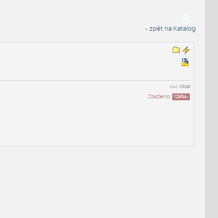
« zpět na Katalog
kat:
Ocel
Staženo:
12854
x