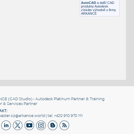
AutoCAD
a další CAD
produkty Autodesk
získáte výhodně u firmy
ARKANCE
NCE
(CAD Studio) - Autodesk Platinum Partner & Training
r & Services Partner
AKT:
ster.cz@arkance.world | tel. +420 910 970 111