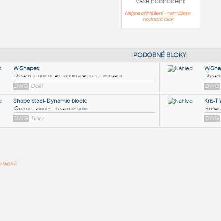
Vaše hodnocení:
Nejste přihlášeni - nemůžete
hodnotit blok
PODOB
W-Shapes
:
ře bloků
Dynamic block of all structural steel w-shapes
DWG
Ocel
Shape steel- Dynamic block
:
Ocelové profily - dynamický blok
DWG
Tvary