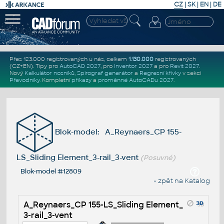
CZ
|
SK
|
EN
|
DE
Přes 123.000 registrovaných u nás, celkem
1.130.000
registrovaných
(CZ+EN)
. Tipy pro
AutoCAD 2027
, pro
Inventor 2027
a pro
Revit 2027
.
Nový
Kalkulátor nosníků
,
Spirograf generátor
a
Regresní křivky
v sekci
Převodníky
.
Kompletní
příkazy
a
proměnné AutoCADu 2027
.
Blok-model: A_Reynaers_CP 155-
LS_Sliding Element_3-rail_3-vent
(Posuvné)
Blok-model #12809
« zpět na Katalog
A_Reynaers_CP 155-LS_Sliding Element_
3-rail_3-vent