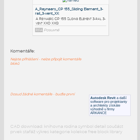
C Reynaers CP 155 Sliding Element 3-rail 3-
vent-XXO XXQ
RFA
Posuvné
B_Reynaers_CP 155_Sliding Element_3-
rail_3-vent-XX
:
B Reynaers CP 155 Sliding Element 3-rail 3-
Komentáře:
vent-XXO XXQ
Nejste přihlášeni - nelze připojit komentáře
RFA
Posuvné
bloků
A_Reynaers_CP 155_Sliding Element_3-
rail_3-vent_XX
:
Dosud žádné komentáře - buďte první
A Reynaers CP 155 Sliding Element 3-rail 3-
Autodesk Revit
a další
vent XXO XXQ
software pro projektanty
a architekty získáte
RFA
Posuvné
výhodně u firmy
ARKANCE
CAD download: knihovna rodina symbol detail součást
prvek stafáž výkres kategorie kolekce free block library