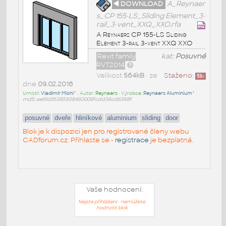
◄ DOWNLOAD
A_Reynaer
s_CP 155-LS_Sliding Element_3-
rail_3-vent_XXQ_XXO.rfa
A Reynaers CP 155-LS Sliding
Element 3-rail 3-vent XXQ XXO
Revit family
kat:
Posuvné
RVT2014
Velikost
564kB
• ze
Staženo:
53
x
dne
09.02.2016
Umístil:
Vladimír Michl^
• Autor:
Reynaers
• Výrobce:
Reynaers Aluminium^
•
md5: ae61d95385938460009fcdd36cd6368f
posuvné
dveře
hliníkové
aluminium
sliding
door
Blok je k dispozici jen pro registrované členy webu
CADforum.cz. Přihlaste se -
registrace
je bezplatná.
Vaše hodnocení:
Nejste přihlášeni - nemůžete
hodnotit blok