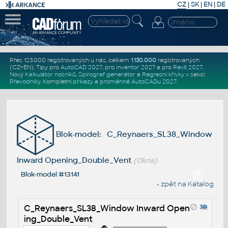
CZ
|
SK
|
EN
|
DE
Přes 123.000 registrovaných u nás, celkem
1.130.000
registrovaných
(CZ+EN)
. Tipy pro
AutoCAD 2027
, pro
Inventor 2027
a pro
Revit 2027
.
Nový
Kalkulátor nosníků
,
Spirograf generátor
a
Regresní křivky
v sekci
Převodníky
.
Kompletní
příkazy
a
proměnné AutoCADu 2027
.
Blok-model: C_Reynaers_SL38_Window
Inward Opening_Double_Vent
(Okna)
Blok-model #13141
« zpět na Katalog
C_Reynaers_SL38_Window Inward Open
ing_Double_Vent