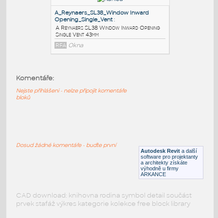
A Reynaers SL38 Window Inward Opening
Double Vent 43mm
RFA
Okna
C_Reynaers_SL38_Window Inward
Opening_Single_Vent
:
C Reynaers SL38 Window Inward Opening
Komentáře:
Single Vent 43mm
Nejste přihlášeni - nelze připojit komentáře
RFA
Okna
bloků
A_Reynaers_SL38_Window Inward
Opening_Single_Vent
:
Dosud žádné komentáře - buďte první
A Reynaers SL38 Window Inward Opening
Autodesk Revit
a další
Single Vent 43mm
software pro projektanty
a architekty získáte
RFA
Okna
výhodně u firmy
ARKANCE
CAD download: knihovna rodina symbol detail součást
prvek stafáž výkres kategorie kolekce free block library