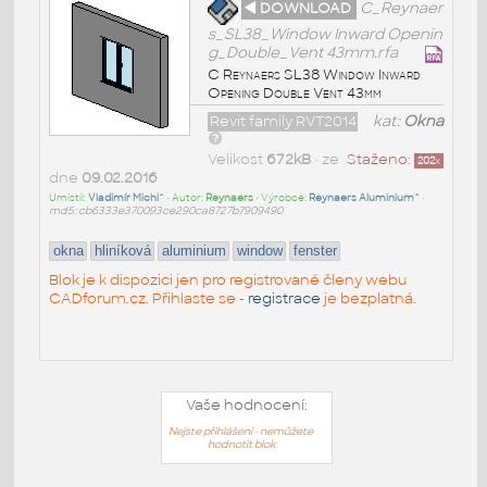
◄ DOWNLOAD
C_Reynaer
s_SL38_Window Inward Openin
g_Double_Vent 43mm.rfa
C Reynaers SL38 Window Inward
Opening Double Vent 43mm
Revit family RVT2014
kat:
Okna
Velikost
672kB
• ze
Staženo:
202
x
dne
09.02.2016
Umístil:
Vladimír Michl^
• Autor:
Reynaers
• Výrobce:
Reynaers Aluminium^
•
md5: cb6333e370093ce290ca8727b7909490
okna
hliníková
aluminium
window
fenster
Blok je k dispozici jen pro registrované členy webu
CADforum.cz. Přihlaste se -
registrace
je bezplatná.
Vaše hodnocení:
Nejste přihlášeni - nemůžete
hodnotit blok