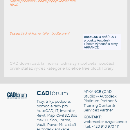
Nejste přihlášeni - nelze připojit komentáře
DWG
Liniové symboly
bloků
1000L water tank
:
Nádrž na vodu, 1000 litrů
Dosud žádné komentáře - buďte první
AutoCAD
a další CAD
RFA
Nádrže
produkty Autodesk
získáte výhodně u firmy
ARKANCE
CAD download: knihovna rodina symbol detail součást
prvek stafáž výkres kategorie kolekce free block library
CAD
fórum
ARKANCE
(CAD
Studio) - Autodesk
Platinum Partner &
Tipy, triky, podpora,
Training Center &
pomoc a rady pro
Services Partner
AutoCAD, LT, Inventor,
Revit, Map, Civil 3D, 3ds
KONTAKT:
Max, Fusion, Forma,
webmaster.cz@arkance.w
Vault, PowerMill a další
| tel. +420 910 970 111
Autodesk aplikace