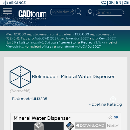
CZ
|
SK
|
EN
|
DE
Přes 123.000 registrovaných u nás, celkem
1.130.000
registrovaných
(CZ+EN)
. Tipy pro
AutoCAD 2027
, pro
Inventor 2027
a pro
Revit 2027
.
Nový
Kalkulátor nosníků
,
Spirograf generátor
a
Regresní křivky
v sekci
Převodníky
.
Kompletní
příkazy
a
proměnné AutoCADu 2027
.
Blok-model: Mineral Water Dispenser
(Kancelář)
Blok-model #13335
« zpět na Katalog
Mineral Water Dispenser
◄ DOWNLOAD
Water