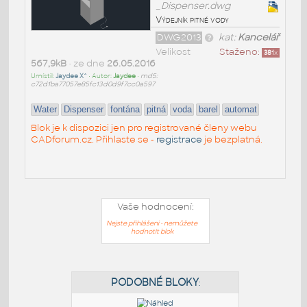
_Dispenser.dwg
Výdejník pitné vody
DWG2013
kat:
Kancelář
Velikost
Staženo:
381
x
567,9kB
• ze dne
26.05.2016
Umístil:
Jaydee X^
• Autor:
Jaydee
•
md5:
c72d1ba77057e85fc13d0d9f7cc0a597
Water
Dispenser
fontána
pitná
voda
barel
automat
Blok je k dispozici jen pro registrované členy webu
CADforum.cz. Přihlaste se -
registrace
je bezplatná.
Vaše hodnocení:
Nejste přihlášeni - nemůžete
hodnotit blok