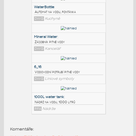
PODOBNÉ BLOKY
:
WaterBottle
:
Automat na vodu, fontánka
DWG
Kuchyně
Mineral Water
:
Zásobník pitné vody
DWG
Kancelář
6_16
:
Komentáře:
Vodovodní potrubí pitné vody