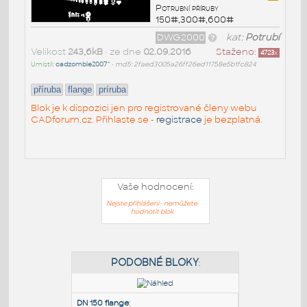
Potrubní příruby
150#,300#,600#
DWG2000
kat:
Potrubí
Velikost
243,6kB
• ze dne
02.09.2016
Staženo:
4723
x
Umístil:
cadzombie2007^
•
md5: 2faed3005a26ff26ed11758e5b1fc824
příruba
flange
príruba
Blok je k dispozici jen pro registrované členy webu
CADforum.cz. Přihlaste se -
registrace
je bezplatná.
Vaše hodnocení:
Nejste přihlášeni - nemůžete
hodnotit blok