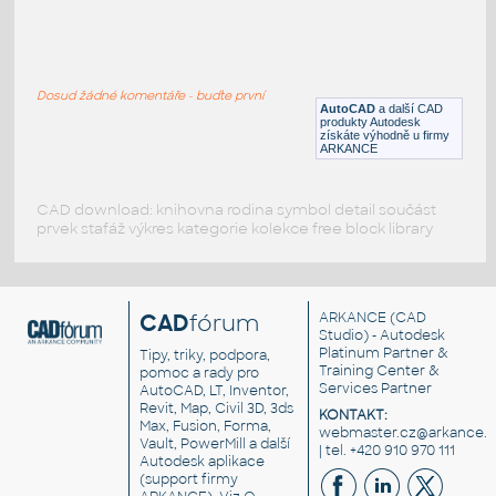
150#_FRONT_RF
:
Příruby 150# RF rozměry 1/2" až 24"
Dosud žádné komentáře - buďte první
DWG
Příruby
AutoCAD
a další CAD
produkty Autodesk
získáte výhodně u firmy
ARKANCE
CAD download: knihovna rodina symbol detail součást
prvek stafáž výkres kategorie kolekce free block library
CAD
fórum
ARKANCE
(CAD
Studio) - Autodesk
Platinum Partner &
Tipy, triky, podpora,
Training Center &
pomoc a rady pro
Services Partner
AutoCAD, LT, Inventor,
Revit, Map, Civil 3D, 3ds
KONTAKT:
Max, Fusion, Forma,
webmaster.cz@arkance.w
Vault, PowerMill a další
| tel. +420 910 970 111
Autodesk aplikace
(support firmy