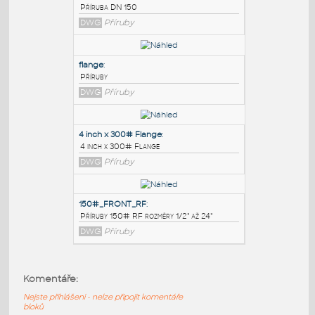
PODOBNÉ BLOKY
:
DN 150 flange
:
Příruba DN 150
DWG
Příruby
flange
:
Příruby
DWG
Příruby
4 inch x 300# Flange
:
Komentáře:
4 inch x 300# Flange
Nejste přihlášeni - nelze připojit komentáře
DWG
Příruby
bloků