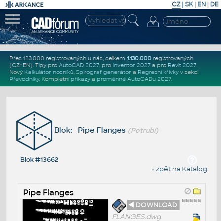
CZ
|
SK
|
EN
|
DE
Přes 123.000 registrovaných u nás, celkem
1.130.000
registrovaných
(CZ+EN)
. Tipy pro
AutoCAD 2027
, pro
Inventor 2027
a pro
Revit 2027
.
Nový
Kalkulátor nosníků
,
Spirograf generátor
a
Regresní křivky
v sekci
Převodníky
.
Kompletní
příkazy
a
proměnné AutoCADu 2027
.
Blok: Pipe Flanges
(Potrubí)
Blok #13662
« zpět na Katalog
Pipe Flanges
◄ DOWNLOAD
FLANGES.dwg