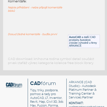
LTM 1070-4.2
:
Komentáře:
Jeřáb Liebherr LTM 1070-4.2
Nejste přihlášeni - nelze připojit komentáře
bloků
DWG
Konstrukce
Al terrian crane
:
Mobilní jeřáb Liebherr
Dosud žádné komentáře - buďte první
AutoCAD
a další CAD
DWG
Průmyslová
produkty Autodesk
získáte výhodně u firmy
ARKANCE
CAD download: knihovna rodina symbol detail součást
prvek stafáž výkres kategorie kolekce free block library
CAD
fórum
ARKANCE
(CAD
Studio) - Autodesk
Platinum Partner &
Tipy, triky, podpora,
Training Center &
pomoc a rady pro
Services Partner
AutoCAD, LT, Inventor,
Revit, Map, Civil 3D, 3ds
KONTAKT:
Max, Fusion, Forma,