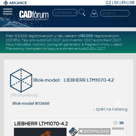
CZ
|
SK
|
EN
|
DE
Přes 123.000 registrovaných u nás, celkem
1.130.000
registrovaných
(CZ+EN)
. Tipy pro
AutoCAD 2027
, pro
Inventor 2027
a pro
Revit 2027
.
Nový
Kalkulátor nosníků
,
Spirograf generátor
a
Regresní křivky
v sekci
Převodníky
.
Kompletní
příkazy
a
proměnné AutoCADu 2027
.
Blok-model: LIEBHERR LTM1070-4.2
(Průmyslová)
Blok-model #13668
« zpět na Katalog
LIEBHERR LTM1070-4.2
◄ DOWNLOAD