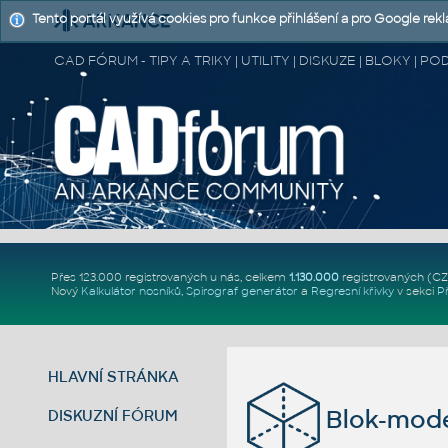
Tento portál využívá cookies pro funkce přihlášení a pro Google rek
CAD FÓRUM - TIPY A TRIKY | UTILITY | DISKUZE | BLOKY |
Přes 123.000 registrovaných u nás, celkem
1.130.000
registrovaných (C
Nový
Kalkulátor nosníků
,
Spirograf generátor
a
Regresní křivky
v sekci
P
HLAVNÍ STRÁNKA
Blok-mode
DISKUZNÍ FÓRUM