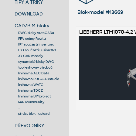
TIPY A TRIKY
Blok-model #13669
DOWNLOAD
CAD/BIM bloky
LIEBHERR LTM1070-4.2 
DWG bloky AutoCADu
RFA rodiny Revitu
IPT součásti Inventoru
F3D součásti Fusion360
3D CAD modely
dynamické bloky DWG
top knihovny výrobců
knihovna AEC Data
knihovna RUG-CADstudio
knihovna WATG
knihovna TDCZ
knihovna BIMproject
PARTcommunity
--
přidat blok - upload
PŘEVODNÍKY