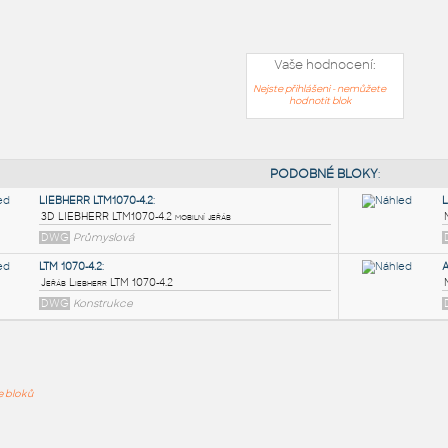
Vaše hodnocení:
Nejste přihlášeni - nemůžete
hodnotit blok
PODOB
LIEBHERR LTM1070-4.2
:
ře bloků
3D LIEBHERR LTM1070-4.2 mobilní jeřáb
DWG
Průmyslová