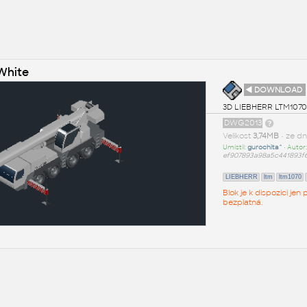
White
◄ DOWNLOAD
3D LIEBHERR LTM1070-4.
DWG2013
Velikost
3,74MB
• ze d
Umístil:
gurochita^
• Autor
ef907893a98a5c441893f
LIEBHERR
ltm
ltm1070
Blok je k dispozici je
bezplatná.