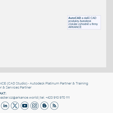
Al terrian crane
:
Mobilní jeřáb Liebherr
DWG
Průmyslová
AutoCAD
a další CAD
produkty Autodesk
získáte výhodně u firmy
ARKANCE
NCE
(CAD Studio) - Autodesk Platinum Partner & Training
r & Services Partner
AKT:
ster.cz@arkance.world | tel. +420 910 970 111