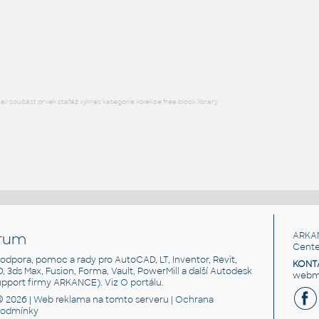
LTM 1070-4.2
:
Jeřáb Liebherr LTM 1070-4.2
DWG
Konstrukce
l součást prvek stafáž výkres kategorie kolekce free block library
rum
ARKA
Cente
, podpora, pomoc a rady pro AutoCAD, LT, Inventor, Revit,
KONT
3D, 3ds Max, Fusion, Forma, Vault, PowerMill a další Autodesk
webma
support firmy ARKANCE). Viz
O portálu
.
© 2026 |
Web reklama
na tomto serveru |
Ochrana
podmínky