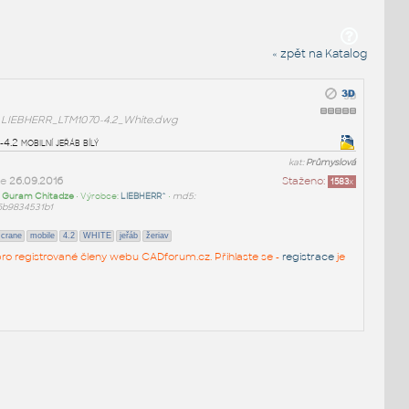
« zpět na Katalog
LIEBHERR_LTM1070-4.2_White.dwg
2 mobilní jeřáb bílý
kat:
Průmyslová
ne
26.09.2016
Staženo:
1583
x
:
Guram Chitadze
• Výrobce:
LIEBHERR^
•
md5:
6b9834531b1
crane
mobile
4.2
WHITE
jeřáb
žeriav
n pro registrované členy webu CADforum.cz. Přihlaste se -
registrace
je