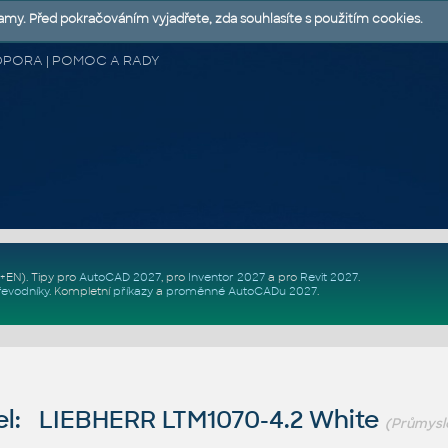
lamy. Před pokračováním vyjadřete, zda souhlasíte s použitím cookies.
 PODPORA | POMOC A RADY
Z+EN)
. Tipy pro
AutoCAD 2027
, pro
Inventor 2027
a pro
Revit 2027
.
řevodníky
.
Kompletní
příkazy
a
proměnné AutoCADu 2027
.
l: LIEBHERR LTM1070-4.2 White
(Průmysl