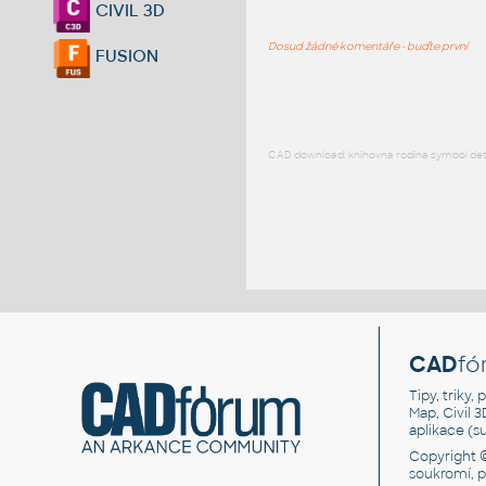
CIVIL 3D
Dosud žádné komentáře - buďte první
FUSION
CAD download: knihovna rodina symbol detai
CAD
fó
Tipy, triky
Map, Civil 
aplikace (
Copyright 
soukromí, 