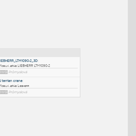
NÉ BLOKY
:
LIEBHERR_LTM1090-2_3D
:
Mobilní jeřáb LIEBHERR LTM1090-2
DWG
Průmyslová