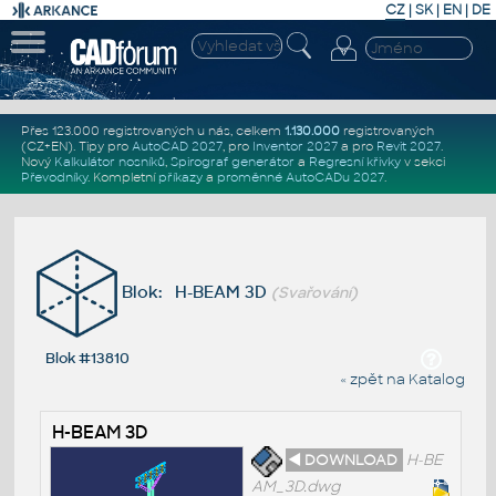
CZ
|
SK
|
EN
|
DE
Přes 123.000 registrovaných u nás, celkem
1.130.000
registrovaných
(CZ+EN)
. Tipy pro
AutoCAD 2027
, pro
Inventor 2027
a pro
Revit 2027
.
Nový
Kalkulátor nosníků
,
Spirograf generátor
a
Regresní křivky
v sekci
Převodníky
.
Kompletní
příkazy
a
proměnné AutoCADu 2027
.
Blok: H-BEAM 3D
(Svařování)
Blok #13810
« zpět na Katalog
H-BEAM 3D
◄ DOWNLOAD
H-BE
AM_3D.dwg