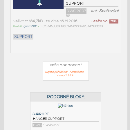
SUPPORT
DWG2007
kat:
Svařování
Velikost
184,7kB
• ze dne
16.11.2016
Staženo:
2791
x
Umístil:
gusrb001^
•
md5: 84bdd69366d38b72293f82c247950625
SUPPORT
Vaše hodnocení:
Nejste přihlášeni - nemůžete
hodnotit blok