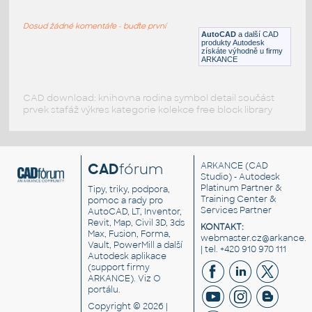
Halfclamb 34 1inch DN25
Dosud žádné komentáře - buďte první
DWG
Potrubí
AutoCAD
a další CAD
produkty Autodesk
získáte výhodně u firmy
ARKANCE
CAD download: knihovna rodina symbol detail součást
prvek stafáž výkres kategorie kolekce free block library
CAD
fórum
ARKANCE
(CAD
Studio) - Autodesk
Platinum Partner &
Tipy, triky, podpora,
Training Center &
pomoc a rady pro
Services Partner
AutoCAD, LT, Inventor,
Revit, Map, Civil 3D, 3ds
KONTAKT:
Max, Fusion, Forma,
webmaster.cz@arkance.w
Vault, PowerMill a další
| tel. +420 910 970 111
Autodesk aplikace
(support firmy
ARKANCE). Viz
O
portálu
.
Copyright © 2026 |