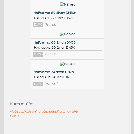
PODOBNÉ BLOKY
:
SUPPORT
:
HANGER SUPPORT
DWG
Svařování
Halfclamb 89 3inch DN80
:
Halfclamb 89 3inch DN80
DWG
Potrubí
Halfclamb 60 2inch DN50
:
Halfclamb 60 2inch DN50
Komentáře:
DWG
Potrubí
Nejste přihlášeni - nelze připojit komentáře
bloků
Halfclamb 34 1inch DN25
: