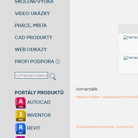
ŠKOLENÍ/VÝUKA
VIDEO UKÁZKY
PRÁCE, MÍSTA
CAD PRODUKTY
WEB ODKAZY
PROFI PODPORA
ⓘ
Komentáře:
PORTÁLY PRODUKTŮ
Nejste přihlášeni - nelze připojit komentá
AUTOCAD
INVENTOR
Dosud žádné komentáře - buďte první
REVIT