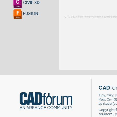
CIVIL 3D
FUSION
CAD download: knihovna rodina symbol detai
CAD
fó
Tipy, triky
Map, Civil 
aplikace (
Copyright 
soukromí, 