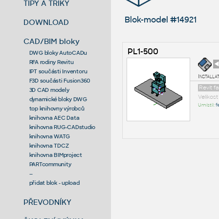
TIPY A TRIKY
Blok-model #14921
DOWNLOAD
CAD/BIM bloky
PL1-500
DWG bloky AutoCADu
RFA rodiny Revitu
◄
IPT součásti Inventoru
Installa
F3D součásti Fusion360
Revit f
3D CAD modely
Velikos
dynamické bloky DWG
Umístil:
f
top knihovny výrobců
knihovna AEC Data
knihovna RUG-CADstudio
knihovna WATG
knihovna TDCZ
knihovna BIMproject
PARTcommunity
--
přidat blok - upload
PŘEVODNÍKY