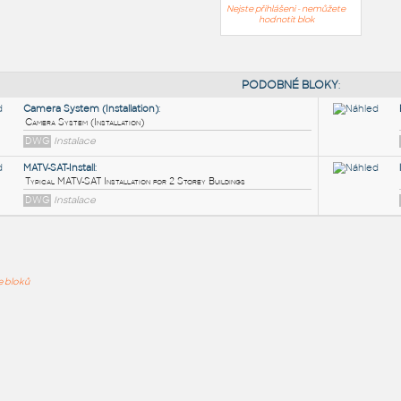
Nejste přihlášeni - nemůžete
hodnotit blok
PODOB
Camera System (Installation)
:
ře bloků
Camera System (Installation)
DWG
Instalace
MATV-SAT-Install
:
Typical MATV-SAT Installation for 2 Storey Buildings
DWG
Instalace