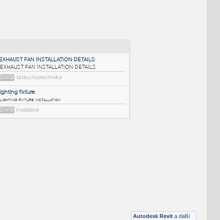
NÉ BLOKY
:
EXHAUST FAN INSTALLATION DETAILS
:
EXHAUST FAN INSTALLATION DETAILS
DWG
Vzduchotechnika
lighting fixture
:
lighting fixture installation
DWG
Instalace
Autodesk Revit
a další