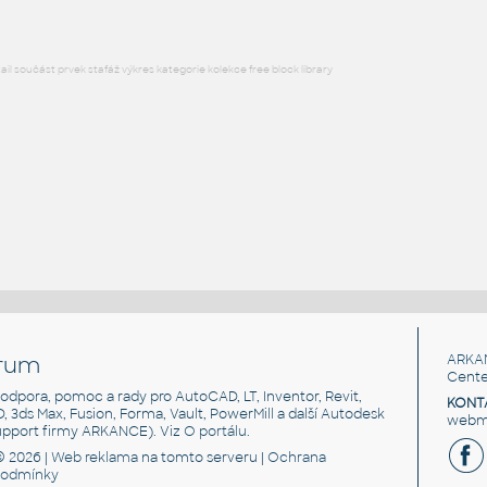
l součást prvek stafáž výkres kategorie kolekce free block library
rum
ARKA
Cente
, podpora, pomoc a rady pro AutoCAD, LT, Inventor, Revit,
KONT
3D, 3ds Max, Fusion, Forma, Vault, PowerMill a další Autodesk
webma
support firmy ARKANCE). Viz
O portálu
.
© 2026 |
Web reklama
na tomto serveru |
Ochrana
podmínky