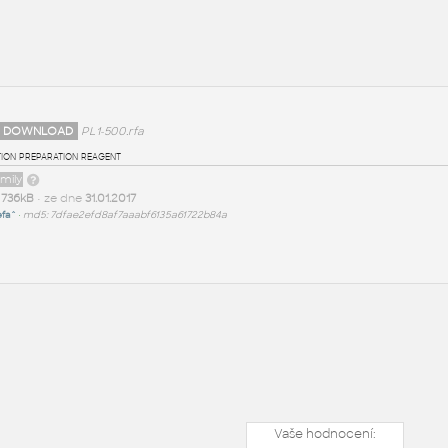
 DOWNLOAD
PL1-500.rfa
tion preparation reagent
amily
t
736kB
• ze dne
31.01.2017
efa^
•
md5: 7dfae2efd8af7aaabf6135a61722b84a
Vaše hodnocení: