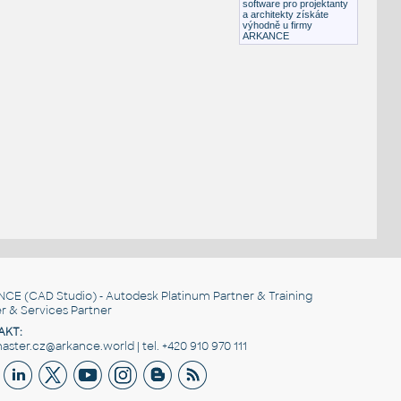
software pro projektanty
a architekty získáte
výhodně u firmy
ARKANCE
NCE
(CAD Studio) - Autodesk Platinum Partner & Training
r & Services Partner
AKT:
ster.cz@arkance.world | tel. +420 910 970 111