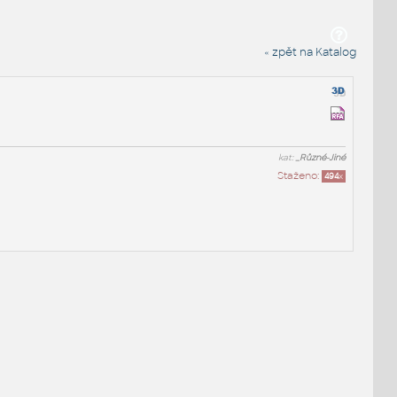
« zpět na Katalog
kat:
_Různé-Jiné
Staženo:
494
x