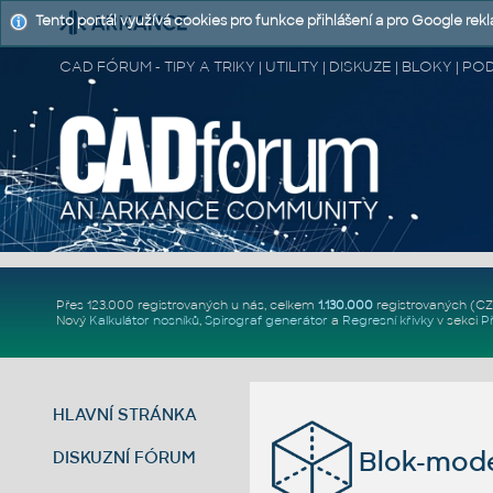
Tento portál využívá cookies pro funkce přihlášení a pro Google rek
CAD FÓRUM - TIPY A TRIKY | UTILITY | DISKUZE | BLOKY |
Přes 123.000 registrovaných u nás, celkem
1.130.000
registrovaných (C
Nový
Kalkulátor nosníků
,
Spirograf generátor
a
Regresní křivky
v sekci
P
HLAVNÍ STRÁNKA
Blok-mode
DISKUZNÍ FÓRUM