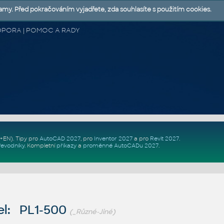
lamy. Před pokračováním vyjadřete, zda souhlasíte s použitím cookies.
 PODPORA | POMOC A RADY
Z+EN)
. Tipy pro
AutoCAD 2027
, pro
Inventor 2027
a pro
Revit 2027
.
řevodníky
.
Kompletní
příkazy
a
proměnné AutoCADu 2027
.
l: PL1-500
(_Různé-Jiné)