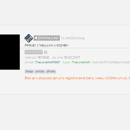
◄ DOWNLOAD
FLANGES.dwg
Příruby s tabulkami a rozměry
DWG2007
Velikost
187,6kB
• ze dne
15.02.2017
Umístil:
TheLoneWolf1993^
• Autor:
TheLoneWolf
•
md5: 8475f7a268baf33db5
flange
príruba
příruba
Blok je k dispozici jen pro registrované členy webu CADforum.cz. P