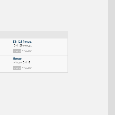
NÉ BLOKY
:
DN 125 flange
:
DN 125 příruba
DWG
Příruby
flange
:
příruby DN 15