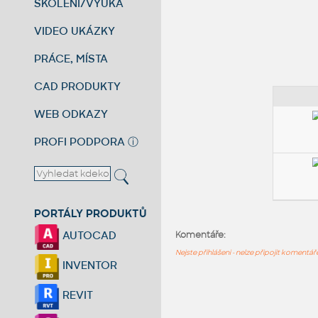
ŠKOLENÍ/VÝUKA
VIDEO UKÁZKY
PRÁCE, MÍSTA
CAD PRODUKTY
WEB ODKAZY
PROFI PODPORA
ⓘ
PORTÁLY PRODUKTŮ
AUTOCAD
Komentáře:
Nejste přihlášeni - nelze připojit komentá
INVENTOR
REVIT