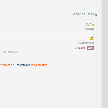
« zpět na Katalog
kat:
Konstrukce
Staženo:
2314
x
1178fa1ccd2633
řihlaste se -
registrace
je bezplatná.