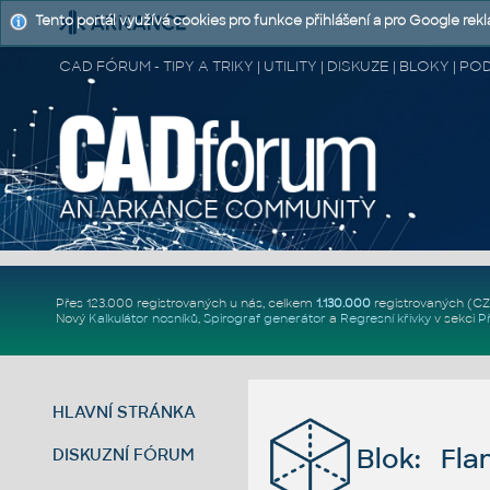
Tento portál využívá cookies pro funkce přihlášení a pro Google rek
CAD FÓRUM - TIPY A TRIKY | UTILITY | DISKUZE | BLOKY |
Přes 123.000 registrovaných u nás, celkem
1.130.000
registrovaných (C
Nový
Kalkulátor nosníků
,
Spirograf generátor
a
Regresní křivky
v sekci
P
HLAVNÍ STRÁNKA
Blok: Fla
DISKUZNÍ FÓRUM