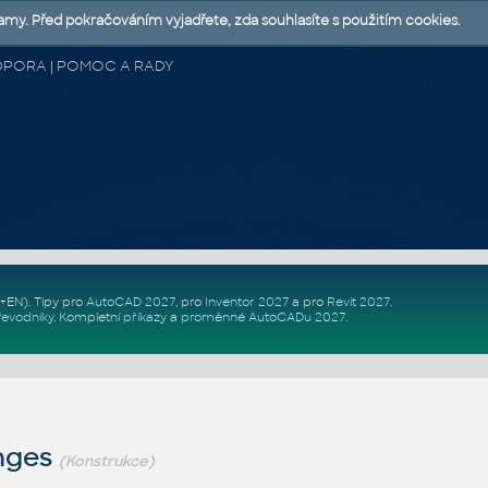
lamy. Před pokračováním vyjadřete, zda souhlasíte s použitím cookies.
 PODPORA | POMOC A RADY
Z+EN)
. Tipy pro
AutoCAD 2027
, pro
Inventor 2027
a pro
Revit 2027
.
řevodníky
.
Kompletní
příkazy
a
proměnné AutoCADu 2027
.
nges
(Konstrukce)