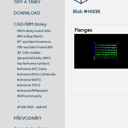
TIPY A TRIKY
Blok #14936
DOWNLOAD
CAD/BIM bloky
Flanges
DWG bloky AutoCADu
RFA rodiny Revitu
IPT součásti Inventoru
F3D součásti Fusion360
3D CAD modely
dynamické bloky DWG
top knihovny výrobců
knihovna AEC Data
knihovna RUG-CADstudio
knihovna WATG
knihovna TDCZ
knihovna BIMproject
PARTcommunity
--
přidat blok - upload
PŘEVODNÍKY