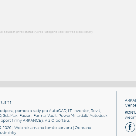
DWG
Příruby
l součást prvek stafáž výkres kategorie kolekce free block library
rum
ARKA
Cente
, podpora, pomoc a rady pro AutoCAD, LT, Inventor, Revit,
KONT
3D, 3ds Max, Fusion, Forma, Vault, PowerMill a další Autodesk
webma
support firmy ARKANCE). Viz
O portálu
.
© 2026 |
Web reklama
na tomto serveru |
Ochrana
podmínky