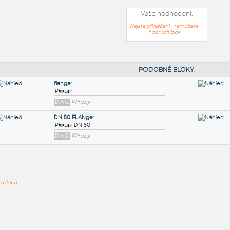
Vaše hodnocení:
Nejste přihlášeni - nemůžete
hodnotit blok
PODOB
flange
:
ře bloků
Příruby
DWG
Příruby
DN 50 FLANge
:
Příruba DN 50