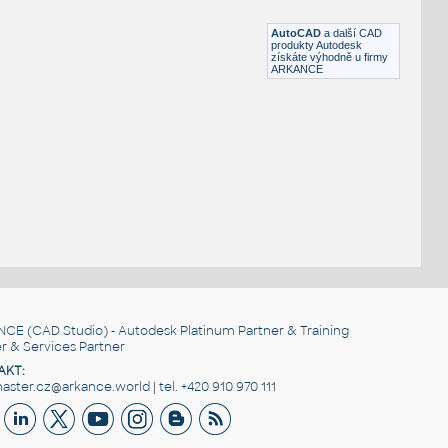
DWG
Příruby
AutoCAD
a další CAD
produkty Autodesk
získáte výhodně u firmy
ARKANCE
NCE
(CAD Studio) - Autodesk Platinum Partner & Training
r & Services Partner
AKT:
ster.cz@arkance.world | tel. +420 910 970 111