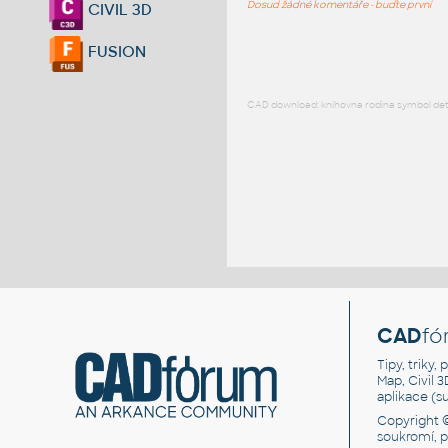
Dosud žádné komentáře - buďte první
CIVIL 3D
FUSION
CAD download: knihovna rodina symbol detai
CAD
fó
Tipy, triky
Map, Civil 
aplikace (
Copyright 
soukromí, 