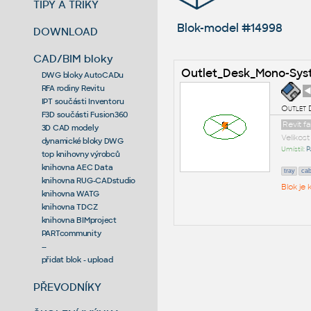
TIPY A TRIKY
Blok-model #14998
DOWNLOAD
CAD/BIM bloky
Outlet_Desk_Mono-Sy
DWG bloky AutoCADu
RFA rodiny Revitu
◄
IPT součásti Inventoru
Outlet 
F3D součásti Fusion360
Revit 
3D CAD modely
Velikos
dynamické bloky DWG
Umístil:
P
top knihovny výrobců
knihovna AEC Data
tray
cab
knihovna RUG-CADstudio
Blok je
knihovna WATG
knihovna TDCZ
knihovna BIMproject
PARTcommunity
--
přidat blok - upload
PŘEVODNÍKY