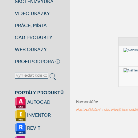
ŠKOLENÍ/VÝUKA
VIDEO UKÁZKY
PRÁCE, MÍSTA
CAD PRODUKTY
WEB ODKAZY
PROFI PODPORA
ⓘ
PORTÁLY PRODUKTŮ
AUTOCAD
Komentáře:
Nejste přihlášeni - nelze připojit komentá
INVENTOR
REVIT