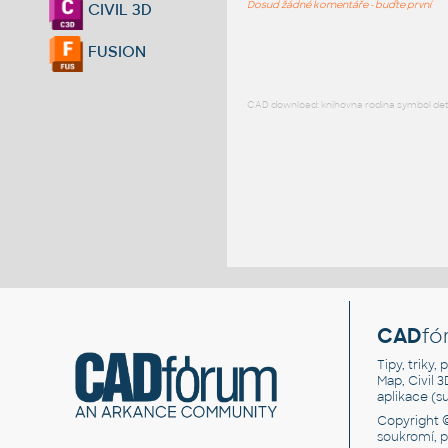
Dosud žádné komentáře - buďte první
CIVIL 3D
FUSION
CAD download: knihovna rodina symbol detai
CAD
fó
Tipy, triky
Map, Civil 
aplikace (
Copyright 
soukromí, 