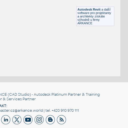
RFA
Vodiče, kabely
Autodesk Revit
a další
software pro projektanty
a architekty získáte
výhodně u firmy
ARKANCE
NCE
(CAD Studio) - Autodesk Platinum Partner & Training
r & Services Partner
AKT:
ster.cz@arkance.world | tel. +420 910 970 111