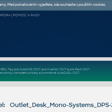
lamy. Před pokračováním vyjadřete, zda souhlasíte s použitím cookies.
 PODPORA | POMOC A RADY
Z+EN)
. Tipy pro
AutoCAD 2027
, pro
Inventor 2027
a pro
Revit 2027
.
řevodníky
.
Kompletní
příkazy
a
proměnné AutoCADu 2027
.
l: Outlet_Desk_Mono-Systems_DPS