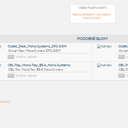
Vaše hodnocení:
Nejste přihlášeni - nemůžete
hodnotit blok
PODOB
Outlet_Desk_Mono-Systems_DPS-3-DM
:
ře bloků
Outlet Desk Mono-Systems DPS-3-DM
RFA
Vodiče, kabely
CBL-Tray_Mono-Tray_B5-A_Mono-Systems
:
CBL-Tray Mono-Tray B5-A Mono-Systems