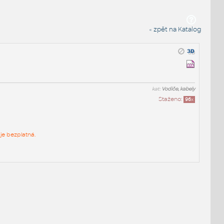
« zpět na Katalog
kat:
Vodiče, kabely
Staženo:
96
x
je bezplatná.