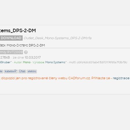
stems_DPS-2-DM
 DOWNLOAD
Outlet_Desk_Mono-Systems_DPS-2-DM.rfa
Desk Mono-Systems DPS-2-DM
family RVT2009
t
276kB
• ze dne
10.03.2017
JGruber^
• Autor:
Mono
• Výrobce:
Mono Systems^
•
md5: cbfd4dc631ab47b5f3174f61a7f0b79c
le
kabelovĂ˝
Ĺľlab
elektro
 k dispozici jen pro registrované členy webu CADforum.cz. Přihlaste se -
registrace