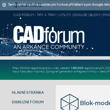
Tento portál využívá cookies pro funkce přihlášení a pro Google rek
CAD FÓRUM - TIPY A TRIKY | UTILITY | DISKUZE | BLOKY |
Přes 123.000 registrovaných u nás, celkem
1.130.000
registrovaných (C
Nový
Kalkulátor nosníků
,
Spirograf generátor
a
Regresní křivky
v sekci
P
HLAVNÍ STRÁNKA
Blok-mode
DISKUZNÍ FÓRUM