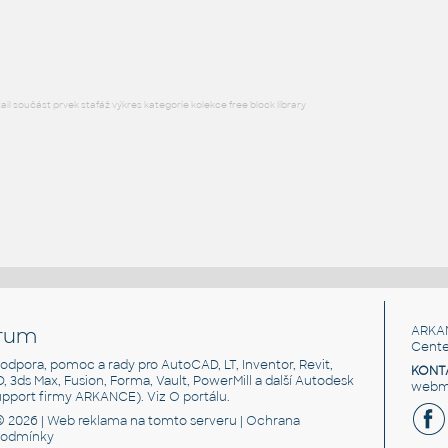
RFA
Vodiče, kabely
l součást prvek stafáž výkres kategorie kolekce free block library
rum
ARKA
Cente
, podpora, pomoc a rady pro AutoCAD, LT, Inventor, Revit,
KONT
3D, 3ds Max, Fusion, Forma, Vault, PowerMill a další Autodesk
webma
support firmy ARKANCE). Viz
O portálu
.
© 2026 |
Web reklama
na tomto serveru |
Ochrana
podmínky