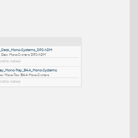
NÉ BLOKY
:
Outlet_Desk_Mono-Systems_DPS-1-DM
:
Outlet Desk Mono-Systems DPS-1-DM
RFA
Vodiče, kabely
CBL-Tray_Mono-Tray_B4-A_Mono-Systems
:
CBL-Tray Mono-Tray B4-A Mono-Systems