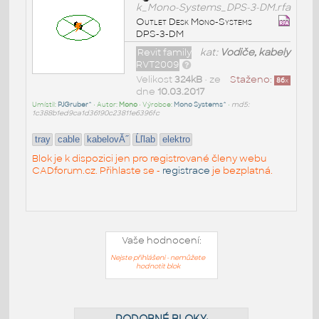
k_Mono-Systems_DPS-3-DM.rfa
Outlet Desk Mono-Systems
DPS-3-DM
Revit family
kat:
Vodiče, kabely
RVT2009
Velikost
324kB
• ze
Staženo:
86
x
dne
10.03.2017
Umístil:
PJGruber^
• Autor:
Mono
• Výrobce:
Mono Systems^
•
md5:
1c388b1ed9ca1d36190c23811e6396fc
tray
cable
kabelovĂ˝
Ĺľlab
elektro
Blok je k dispozici jen pro registrované členy webu
CADforum.cz. Přihlaste se -
registrace
je bezplatná.
Vaše hodnocení:
Nejste přihlášeni - nemůžete
hodnotit blok