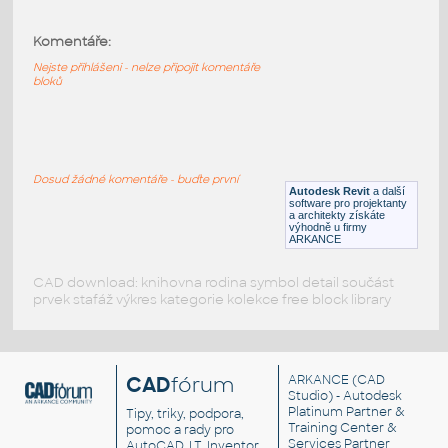
CBL-Tray_Mono-Tray_B5-A_Mono-
Systems
:
Komentáře:
CBL-Tray Mono-Tray B5-A Mono-Systems
Nejste přihlášeni - nelze připojit komentáře
RFA
Vodiče, kabely
bloků
CBL-Tray_Mono-Tray_B4-A_Mono-
Systems
:
Dosud žádné komentáře - buďte první
CBL-Tray Mono-Tray B4-A Mono-Systems
Autodesk Revit
a další
software pro projektanty
RFA
Vodiče, kabely
a architekty získáte
výhodně u firmy
ARKANCE
CAD download: knihovna rodina symbol detail součást
prvek stafáž výkres kategorie kolekce free block library
CAD
fórum
ARKANCE
(CAD
Studio) - Autodesk
Platinum Partner &
Tipy, triky, podpora,
Training Center &
pomoc a rady pro
Services Partner
AutoCAD, LT, Inventor,