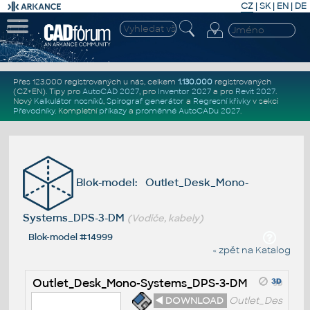
CZ
|
SK
|
EN
|
DE
Přes 123.000 registrovaných u nás, celkem
1.130.000
registrovaných
(CZ+EN)
. Tipy pro
AutoCAD 2027
, pro
Inventor 2027
a pro
Revit 2027
.
Nový
Kalkulátor nosníků
,
Spirograf generátor
a
Regresní křivky
v sekci
Převodníky
.
Kompletní
příkazy
a
proměnné AutoCADu 2027
.
Blok-model: Outlet_Desk_Mono-
Systems_DPS-3-DM
(Vodiče, kabely)
Blok-model #14999
« zpět na Katalog
Outlet_Desk_Mono-Systems_DPS-3-DM
◄ DOWNLOAD
Outlet_Des