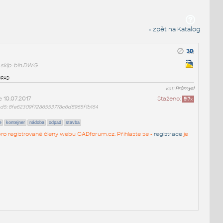
« zpět na Katalog
skip-bin.DWG
dpad
kat:
Průmysl
ne
10.07.2017
Staženo:
517
x
d5: 8fe62309f7286553778c6d8965f1b164
e
kontejner
nádoba
odpad
stavba
n pro registrované členy webu CADforum.cz. Přihlaste se -
registrace
je