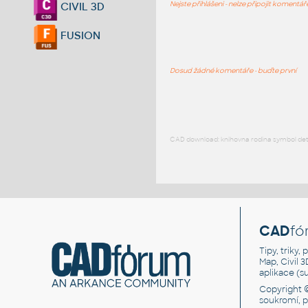
Nejste přihlášeni - nelze připojit komentá
CIVIL 3D
FUSION
Dosud žádné komentáře - buďte první
CAD download: knihovna rodina symbol detai
CAD
fó
Tipy, triky
Map, Civil 
aplikace (
Copyright 
soukromí, 