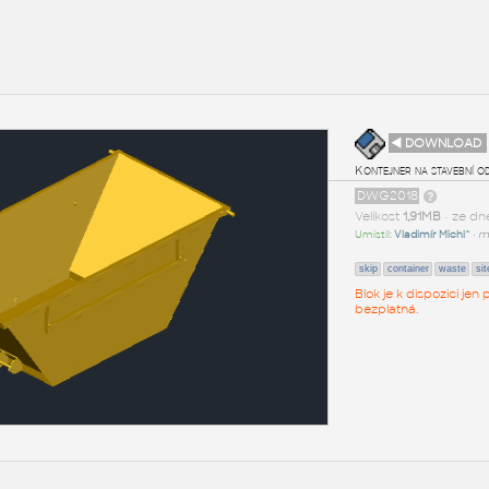
◄ DOWNLOAD
Kontejner na stavební o
DWG2018
Velikost
1,91MB
• ze d
Umístil:
Vladimír Michl^
•
m
skip
container
waste
sit
Blok je k dispozici je
bezplatná.