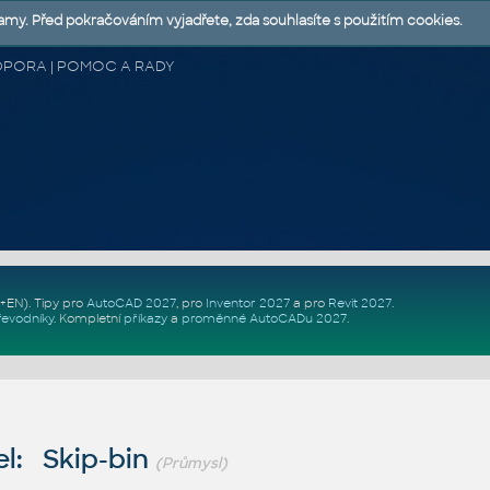
lamy. Před pokračováním vyjadřete, zda souhlasíte s použitím cookies.
 PODPORA | POMOC A RADY
Z+EN)
. Tipy pro
AutoCAD 2027
, pro
Inventor 2027
a pro
Revit 2027
.
řevodníky
.
Kompletní
příkazy
a
proměnné AutoCADu 2027
.
l: Skip-bin
(Průmysl)