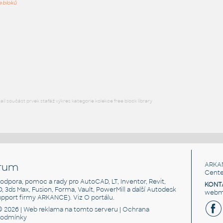
ře bloků
Waste Container
:
Kontejner na odpad - staveniště
RFA
Průmysl
KONTEJNERY NA ODPAD
:
Kontejnery na sběr tříděného odpadu
DWG
Město
l součást prvek stafáž výkres kategorie kolekce free block library
rum
ARKA
Cente
, podpora, pomoc a rady pro AutoCAD, LT, Inventor, Revit,
KONT
3D, 3ds Max, Fusion, Forma, Vault, PowerMill a další Autodesk
webma
support firmy ARKANCE). Viz
O portálu
.
© 2026 |
Web reklama
na tomto serveru |
Ochrana
podmínky