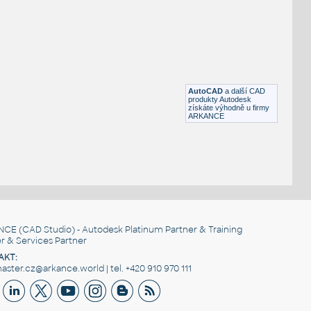
WasteContainer
:
Kontejner na stavební odpad
DWG
Průmysl
Garbage_container
:
Kontejner na odpadky
AutoCAD
a další CAD
RFA
Exteriéry
produkty Autodesk
získáte výhodně u firmy
ARKANCE
NCE
(CAD Studio) - Autodesk Platinum Partner & Training
r & Services Partner
AKT:
ster.cz@arkance.world | tel. +420 910 970 111