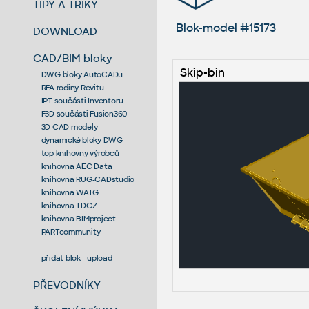
TIPY A TRIKY
Blok-model #15173
DOWNLOAD
CAD/BIM bloky
Skip-bin
DWG bloky AutoCADu
RFA rodiny Revitu
IPT součásti Inventoru
F3D součásti Fusion360
3D CAD modely
dynamické bloky DWG
top knihovny výrobců
knihovna AEC Data
knihovna RUG-CADstudio
knihovna WATG
knihovna TDCZ
knihovna BIMproject
PARTcommunity
--
přidat blok - upload
PŘEVODNÍKY