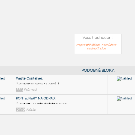
Vaše hodnocení:
Nejste přihlášeni - nemůžete
hodnotit blok
PODOB