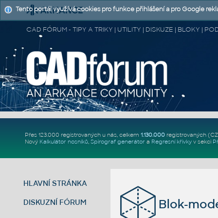
Tento portál využívá cookies pro funkce přihlášení a pro Google rek
CAD FÓRUM - TIPY A TRIKY | UTILITY | DISKUZE | BLOKY |
Přes 123.000 registrovaných u nás, celkem
1.130.000
registrovaných (C
Nový
Kalkulátor nosníků
,
Spirograf generátor
a
Regresní křivky
v sekci
P
HLAVNÍ STRÁNKA
Blok-mode
DISKUZNÍ FÓRUM