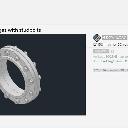
nges with studbolts
◄ DOWNLOAD
12" 150# pair of SO fla
DWG2013
Velikost
366,3kB
• ze 
Umístil:
eddie.g^
• Autor:
E
12"
150#
pair
of
SO
f