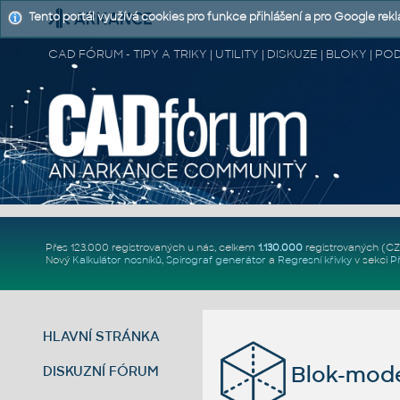
Tento portál využívá cookies pro funkce přihlášení a pro Google rek
CAD FÓRUM - TIPY A TRIKY | UTILITY | DISKUZE | BLOKY |
Přes 123.000 registrovaných u nás, celkem
1.130.000
registrovaných (C
Nový
Kalkulátor nosníků
,
Spirograf generátor
a
Regresní křivky
v sekci
P
HLAVNÍ STRÁNKA
Blok-model
DISKUZNÍ FÓRUM