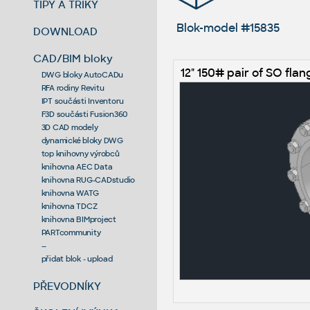
TIPY A TRIKY
Blok-model #15835
DOWNLOAD
CAD/BIM bloky
12" 150# pair of SO fla
DWG bloky AutoCADu
RFA rodiny Revitu
IPT součásti Inventoru
F3D součásti Fusion360
3D CAD modely
dynamické bloky DWG
top knihovny výrobců
knihovna AEC Data
knihovna RUG-CADstudio
knihovna WATG
knihovna TDCZ
knihovna BIMproject
PARTcommunity
--
přidat blok - upload
PŘEVODNÍKY