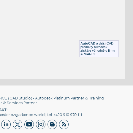
NÉ BLOKY
:
Flange 10 ~ 24inch #150 SO-RF
:
Příruba 10 ~ 24 inch #150 SO-RF
DWG
Příruby
Flange 0.5 ~ 2inch #150 SO-RF
:
Příruba 1/2 - 2inch #150 SO-RF
AutoCAD
a další CAD
DWG
Příruby
produkty Autodesk
získáte výhodně u firmy
ARKANCE
NCE
(CAD Studio) - Autodesk Platinum Partner & Training
r & Services Partner
AKT:
ster.cz@arkance.world | tel. +420 910 970 111