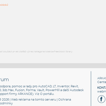
PODOB
ře bloků
12" 150# SO FLANGE
:
12" 150# SO FLANGE (3d)
DWG
Příruby
Flange 2.5 ~ 8inch #150 SO-RF
:
Příruba 2 1/2 - 8 inch #150 SO-RF
DWG
Příruby
l součást prvek stafáž výkres kategorie kolekce free block library
rum
ARKA
Cente
, podpora, pomoc a rady pro AutoCAD, LT, Inventor, Revit,
KONT
3D, 3ds Max, Fusion, Forma, Vault, PowerMill a další Autodesk
webma
support firmy ARKANCE). Viz
O portálu
.
© 2026 |
Web reklama
na tomto serveru |
Ochrana
podmínky