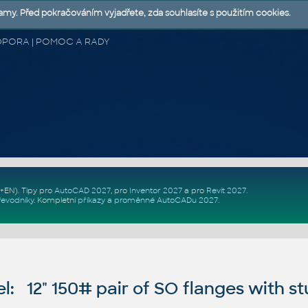
lamy. Před pokračováním vyjadřete, zda souhlasíte s použitím cookies.
 PODPORA | POMOC A RADY
Z+EN)
. Tipy pro
AutoCAD 2027
, pro
Inventor 2027
a pro
Revit 2027
.
řevodníky
.
Kompletní
příkazy
a
proměnné AutoCADu 2027
.
: 12" 150# pair of SO flanges with s