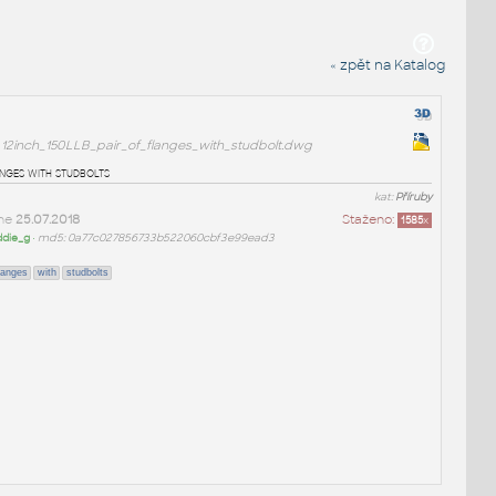
« zpět na Katalog
12inch_150LLB_pair_of_flanges_with_studbolt.dwg
nges with studbolts
kat:
Příruby
dne
25.07.2018
Staženo:
1585
x
ddie_g
•
md5: 0a77c027856733b522060cbf3e99ead3
langes
with
studbolts