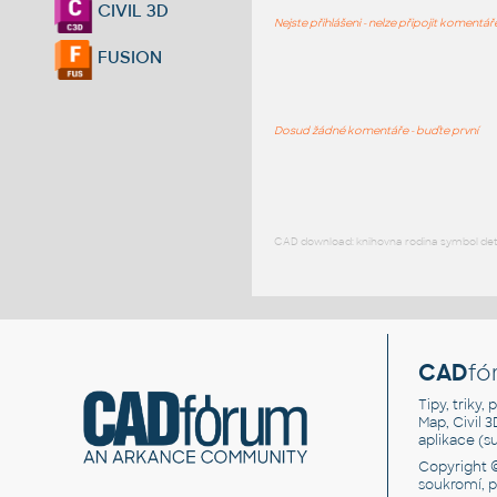
CIVIL 3D
Nejste přihlášeni - nelze připojit komentá
FUSION
Dosud žádné komentáře - buďte první
CAD download: knihovna rodina symbol detai
CAD
fó
Tipy, triky
Map, Civil 
aplikace (
Copyright 
soukromí, 