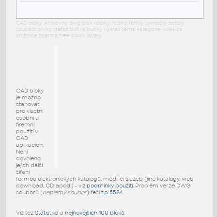
CAD bloky: knihovny dwg blok rodiny rodina family symboly detaily
součásti prvky stafáž buňka buňky výkres téma kategorie kolekce
knižnica zdarma free block library
CAD bloky
je možno
stahovat
pro vlastní
osobní a
firemní
použití v
CAD
aplikacích.
Není
dovoleno
jejich další
šíření
formou elektronických katalogů, médií či služeb (jiné katalogy, web
download, CD, apod.) - viz
podmínky použití
. Problém verze DWG
souborů (
neplatný soubor
) řeší
tip 5584
.
Viz též
Statistika
a
nejnovějších 100 bloků
.