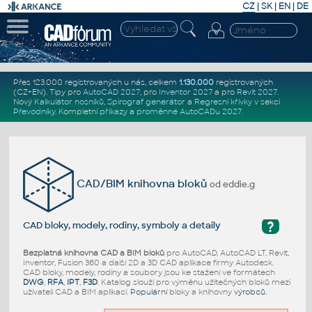
CZ
|
SK
|
EN
|
DE
Přes 123.000 registrovaných u nás, celkem
1.130.000
registrovaných
(CZ+EN)
. Tipy pro
AutoCAD 2027
, pro
Inventor 2027
a pro
Revit 2027
.
Nový
Kalkulátor nosníků
,
Spirograf generátor
a
Regresní křivky
v sekci
Převodníky
.
Kompletní
příkazy
a
proměnné AutoCADu 2027
.
CAD/BIM knihovna bloků
od eddie.g
?
CAD bloky, modely, rodiny, symboly a detaily
Bezplatná knihovna CAD a BIM bloků
pro AutoCAD, AutoCAD LT, Revit,
Inventor, Fusion 360 a další 2D a 3D CAD aplikace firmy Autodesk.
CAD bloky, modely, rodiny a soubory jsou ke stažení ve formátech
DWG
,
RFA
,
IPT
,
F3D
. Katalog slouží pro výměnu užitečných bloků mezi
uživateli CAD a BIM aplikací.
Populární
bloky a knihovny
výrobců
.