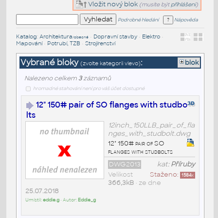
Vložit nový blok
(musíte být
přihlášeni
)
Podrobné hledání
Nápověda
Katalog
:
Architektura
•
Dopravní stavby
•
Elektro
•
/obecné
Mapování
•
Potrubí, TZB
•
Strojírenství
Vybrané bloky
:
blok
(zvolte kategorii vlevo)
Nalezeno celkem
3
záznamů
hromadné stahování není pro váš účet dostupné
12" 150# pair of SO flanges with studbo
lts
12inch_150LLB_pair_of_fla
nges_with_studbolt.dwg
12" 150# pair of SO
flanges with studbolts
DWG2013
kat:
Příruby
Velikost
Staženo:
1584
x
366,3kB
• ze dne
25.07.2018
Umístil:
eddie.g
• Autor:
Eddie_g