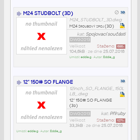
M24 STUDBOLT (3D)
M24_STUDBOLT_3D.dwg
M24 šroubový spoj (3D)
kat:
Spojovací součásti
DWG2013
Velikost
Staženo:
686
x
104,8kB
• ze dne
25.07.2018
Umístil:
eddie.g
• Autor:
Eddie_g
12" 150# SO FLANGE
12inch_SO_FLANGE_150L
LB_.dwg
12" 150# SO FLANGE
(3d)
DWG2013
kat:
Příruby
Velikost
Staženo:
1071
x
33,3kB
• ze dne
25.07.2018
Umístil:
eddie.g
• Autor:
Eddie_g