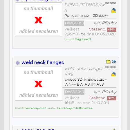
PIPING-FITTINGS.dw
g
Potrubní fitinky - 2D bloky
DWG2013
kat:
Příruby
Velikost
Staženo:
4944
x
2,99MB
• ze dne
01.05.2020
Umístil:
Magdonel13
weld neck flanges
weld_neck_flanges.
dwg
various 3D imperial sizes -
WNFF BW ASTM A53
DWG2010
kat:
Příruby
Velikost
Staženo:
3272
x
161kB
• ze dne
21.10.2011
Umístil:
laurencejsmith
• Autor:
Laurencejsmith@shaw.ca