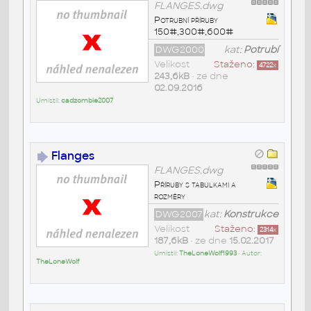
FLANGES.dwg
Potrubní příruby
150#,300#,600#
DWG2000
kat:
Potrubí
Velikost
Staženo:
4722
x
243,6kB
• ze dne
02.09.2016
Umístil:
cadzombie2007
Flanges
FLANGES.dwg
Příruby s tabulkami a
rozměry
DWG2007
kat:
Konstrukce
Velikost
Staženo:
2314
x
187,6kB
• ze dne
15.02.2017
Umístil:
TheLoneWolf1993
• Autor:
TheLoneWolf