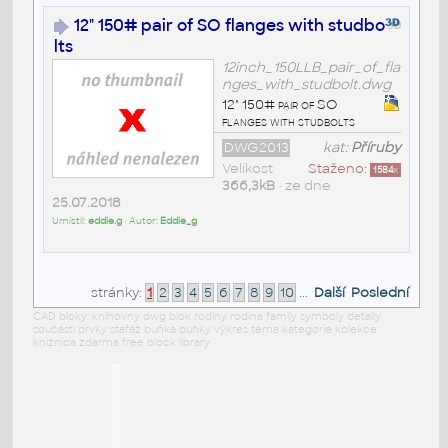
12" 150# pair of SO flanges with studbo
lts
12inch_150LLB_pair_of_fla
nges_with_studbolt.dwg
12" 150# pair of SO
flanges with studbolts
DWG2013
kat:
Příruby
Velikost
Staženo:
1584
x
366,3kB
• ze dne
25.07.2018
Umístil:
eddie.g
• Autor:
Eddie_g
stránky:
1
2
3
4
5
6
7
8
9
10
...
Další
Poslední
CAD bloky: knihovny dwg blok rodiny rodina family symboly detaily
součásti prvky stafáž buňka buňky výkres téma kategorie kolekce
knižnica zdarma free block library