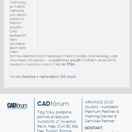
CAD bloky
je možno
stahovat
pro vlastní
osobní a
firemní
použití v
CAD
aplikacích.
Není
dovoleno
jejich další
šíření
formou elektronických katalogů, médií či služeb (jiné katalogy, web
download, CD, apod.) - viz
podmínky použití
. Problém verze DWG
souborů (
neplatný soubor
) řeší
tip 5584
.
Viz též
Statistika
a
nejnovějších 100 bloků
.
CAD
fórum
ARKANCE
(CAD
Studio) - Autodesk
Platinum Partner &
Tipy, triky, podpora,
Training Center &
pomoc a rady pro
Services Partner
AutoCAD, LT, Inventor,
Revit, Map, Civil 3D, 3ds
KONTAKT:
Max, Fusion, Forma,