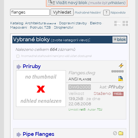
Vložit nový blok
(musíte být
přihlášeni
)
Podrobné hledání
Nápověda
Katalog
:
Architektura
•
Dopravní stavby
•
Elektro
•
/obecné
Mapování
•
Potrubí, TZB
•
Strojírenství
Vybrané bloky
:
blok
(zvolte kategorii vlevo)
Nalezeno celkem
664
záznamů
hromadné stahování není pro váš účet dostupné
Priruby
Flanges.dwg
ANSI flange
DWG2000
kat:
Příruby
Velikost
Staženo:
11633
x
139,2kB
• ze dne
22.08.2008
Umístil:
rat5
• Autor:
TSJ
Pipe Flanges