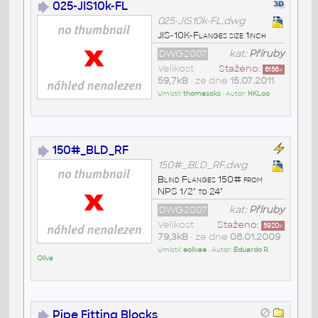
025-JIS10k-FL
025-JIS10k-FL.dwg
JIS-10K-Flanges size 1inch
DWG2007
kat:
Příruby
Velikost
Staženo:
6156
x
59,7kB
• ze dne
15.07.2011
Umístil:
thomascks
• Autor:
HKLoo
150#_BLD_RF
150#_BLD_RF.dwg
Blind Flanges 150# from
NPS 1/2" to 24"
DWG2007
kat:
Příruby
Velikost
Staženo:
5920
x
79,3kB
• ze dne
08.01.2009
Umístil:
eolivae
• Autor:
Eduardo R.
Oliva
Pipe Fitting Blocks