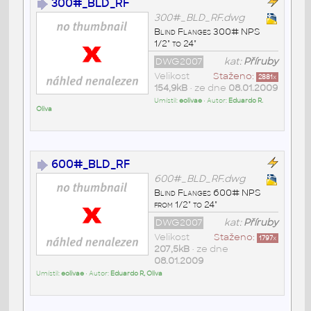
300#_BLD_RF
300#_BLD_RF.dwg
Blind Flanges 300# NPS
1/2" to 24"
DWG2007
kat:
Příruby
Velikost
Staženo:
2881
x
154,9kB
• ze dne
08.01.2009
Umístil:
eolivae
• Autor:
Eduardo R.
Oliva
600#_BLD_RF
600#_BLD_RF.dwg
Blind Flanges 600# NPS
from 1/2" to 24"
DWG2007
kat:
Příruby
Velikost
Staženo:
1797
x
207,5kB
• ze dne
08.01.2009
Umístil:
eolivae
• Autor:
Eduardo R, Oliva