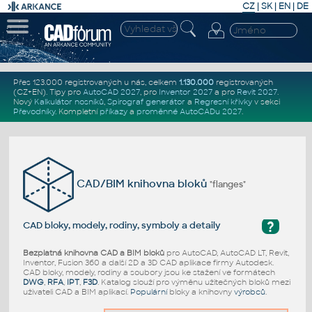
CZ
|
SK
|
EN
|
DE
Přes 123.000 registrovaných u nás, celkem
1.130.000
registrovaných
(CZ+EN)
. Tipy pro
AutoCAD 2027
, pro
Inventor 2027
a pro
Revit 2027
.
Nový
Kalkulátor nosníků
,
Spirograf generátor
a
Regresní křivky
v sekci
Převodníky
.
Kompletní
příkazy
a
proměnné AutoCADu 2027
.
CAD/BIM knihovna bloků
"flanges"
?
CAD bloky, modely, rodiny, symboly a detaily
Bezplatná knihovna CAD a BIM bloků
pro AutoCAD, AutoCAD LT, Revit,
Inventor, Fusion 360 a další 2D a 3D CAD aplikace firmy Autodesk.
CAD bloky, modely, rodiny a soubory jsou ke stažení ve formátech
DWG
,
RFA
,
IPT
,
F3D
. Katalog slouží pro výměnu užitečných bloků mezi
uživateli CAD a BIM aplikací.
Populární
bloky a knihovny
výrobců
.