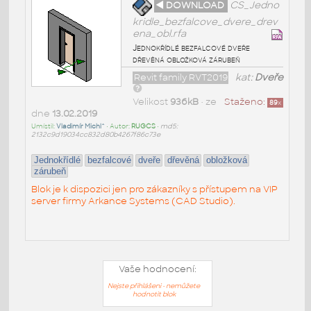
◄ DOWNLOAD
CS_Jedno
kridle_bezfalcove_dvere_drev
ena_obl.rfa
Jednokřídlé bezfalcové dveře
dřevěná obložková zárubeň
Revit family RVT2019
kat:
Dveře
Velikost
936kB
• ze
Staženo:
89
x
dne
13.02.2019
Umístil:
Vladimír Michl^
• Autor:
RUGCS
•
md5:
2132c9d19034cc832d80b4267f86c73e
Jednokřídlé
bezfalcové
dveře
dřevěná
obložková
zárubeň
Blok je k dispozici jen pro zákazníky s přístupem na VIP
server firmy Arkance Systems (CAD Studio).
Vaše hodnocení:
Nejste přihlášeni - nemůžete
hodnotit blok