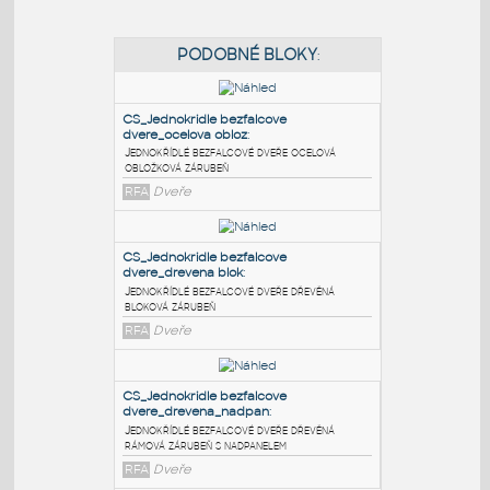
PODOBNÉ BLOKY
:
CS_Jednokridle bezfalcove
dvere_ocelova obloz
:
Jednokřídlé bezfalcové dveře ocelová
obložková zárubeň
RFA
Dveře
CS_Jednokridle bezfalcove