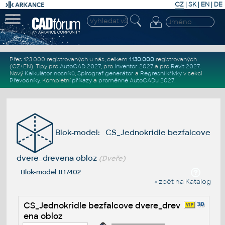
CZ
|
SK
|
EN
|
DE
Přes 123.000 registrovaných u nás, celkem
1.130.000
registrovaných
(CZ+EN)
. Tipy pro
AutoCAD 2027
, pro
Inventor 2027
a pro
Revit 2027
.
Nový
Kalkulátor nosníků
,
Spirograf generátor
a
Regresní křivky
v sekci
Převodníky
.
Kompletní
příkazy
a
proměnné AutoCADu 2027
.
Blok-model: CS_Jednokridle bezfalcove
dvere_drevena obloz
(Dveře)
Blok-model #17402
« zpět na Katalog
CS_Jednokridle bezfalcove dvere_drev
ena obloz