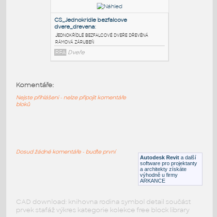
dvere_drevena blok
:
Jednokřídlé bezfalcové dveře dřevěná
bloková zárubeň
RFA
Dveře
CS_Jednokridle bezfalcove
dvere_drevena_nadpan
:
Jednokřídlé bezfalcové dveře dřevěná
Komentáře:
rámová zárubeň s nadpanelem
Nejste přihlášeni - nelze připojit komentáře
RFA
Dveře
bloků
CS_Jednokridle bezfalcove
dvere_drevena
:
Dosud žádné komentáře - buďte první
Jednokřídlé bezfalcové dveře dřevěná
Autodesk Revit
a další
rámová zárubeň
software pro projektanty
a architekty získáte
výhodně u firmy
RFA
Dveře
ARKANCE
CAD download: knihovna rodina symbol detail součást
prvek stafáž výkres kategorie kolekce free block library