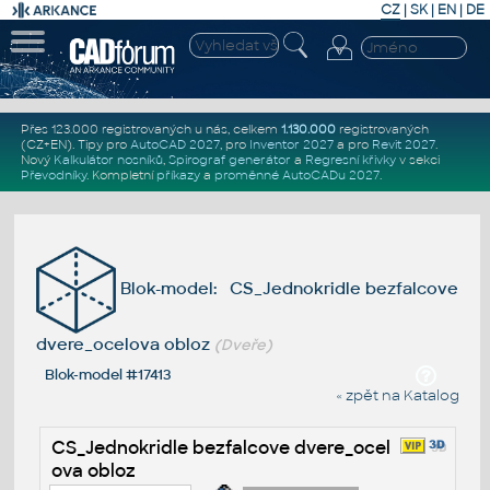
CZ
|
SK
|
EN
|
DE
Přes 123.000 registrovaných u nás, celkem
1.130.000
registrovaných
(CZ+EN)
. Tipy pro
AutoCAD 2027
, pro
Inventor 2027
a pro
Revit 2027
.
Nový
Kalkulátor nosníků
,
Spirograf generátor
a
Regresní křivky
v sekci
Převodníky
.
Kompletní
příkazy
a
proměnné AutoCADu 2027
.
Blok-model: CS_Jednokridle bezfalcove
dvere_ocelova obloz
(Dveře)
Blok-model #17413
« zpět na Katalog
CS_Jednokridle bezfalcove dvere_ocel
ova obloz