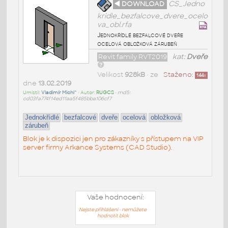
◄ DOWNLOAD
CS_Jedno
kridle_bezfalcove_dvere_ocelo
va_obl.rfa
Jednokřídlé bezfalcové dveře
ocelová obložková zárubeň
Revit family RVT2019
kat:
Dveře
Velikost
928kB
• ze
Staženo:
144
x
dne
13.02.2019
Umístil:
Vladimír Michl^
• Autor:
RUGCS
•
md5:
cd03fa774f14ed11aa5f485bba106cf7
Jednokřídlé
bezfalcové
dveře
ocelová
obložková
zárubeň
Blok je k dispozici jen pro zákazníky s přístupem na VIP
server firmy Arkance Systems (CAD Studio).
Vaše hodnocení:
Nejste přihlášeni - nemůžete
hodnotit blok