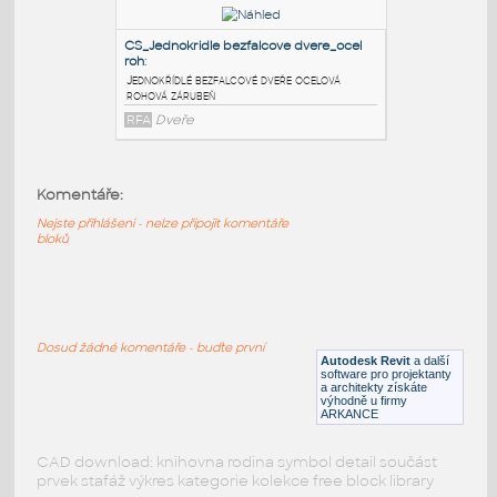
dvere_ocelova sd
:
Jednokřídlé bezfalcové dveře ocelová
zárubeň sd
RFA
Dveře
CS_Jednokridle bezfalcove dvere_ocel
blok
:
Jednokřídlé bezfalcové dveře ocelová
Komentáře:
bloková zárubeň
Nejste přihlášeni - nelze připojit komentáře
RFA
Dveře
bloků
CS_Jednokridle bezfalcove dvere_ocel
roh
:
Dosud žádné komentáře - buďte první
Jednokřídlé bezfalcové dveře ocelová
Autodesk Revit
a další
rohová zárubeň
software pro projektanty
a architekty získáte
výhodně u firmy
RFA
Dveře
ARKANCE
CAD download: knihovna rodina symbol detail součást
prvek stafáž výkres kategorie kolekce free block library