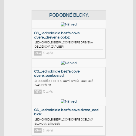
PODOBNÉ BLOKY
:
CS_Jednokridle bezfalcove
dvere_drevena obloz
:
Jednokřídlé bezfalcové dveře dřevěná
obložková zárubeň
RFA
Dveře
CS_Jednokridle bezfalcove