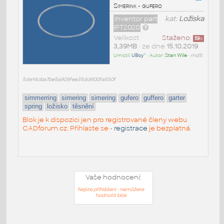
Simerink - gufero
Inventor part
kat:
Ložiska
IPT2020
Velikost
Staženo:
59
x
3,39MB
• ze dne
15.10.2019
Umístil:
UBoy^
• Autor:
Stan Wile
•
md5:
5de14cba7be5a909fee35dd600fa550f
simmerring
simering
simering
gufero
guffero
garter
spring
ložisko
těsnění
Blok je k dispozici jen pro registrované členy webu
CADforum.cz. Přihlaste se -
registrace
je bezplatná.
Vaše hodnocení:
Nejste přihlášeni - nemůžete
hodnotit blok