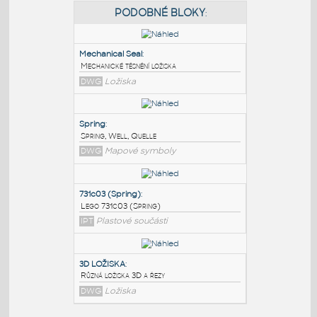
PODOBNÉ BLOKY
:
Mechanical Seal
:
Mechanické těsnění ložiska
DWG
Ložiska
Spring
:
Spring, Well, Quelle
DWG
Mapové symboly