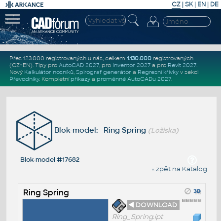
CZ
|
SK
|
EN
|
DE
Přes 123.000 registrovaných u nás, celkem
1.130.000
registrovaných
(CZ+EN)
. Tipy pro
AutoCAD 2027
, pro
Inventor 2027
a pro
Revit 2027
.
Nový
Kalkulátor nosníků
,
Spirograf generátor
a
Regresní křivky
v sekci
Převodníky
.
Kompletní
příkazy
a
proměnné AutoCADu 2027
.
Blok-model: Ring Spring
(Ložiska)
Blok-model #17682
« zpět na Katalog
Ring Spring
◄ DOWNLOAD
Ring_Spring.ipt