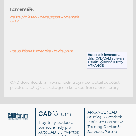
Komentáře:
731c03 (Spring)
:
Lego 731c03 (Spring)
Nejste přihlášeni - nelze připojit komentáře
bloků
IPT
Plastové součásti
3D LOŽISKA
:
Různá ložiska 3D a řezy
Dosud žádné komentáře - buďte první
Autodesk Inventor
a
DWG
Ložiska
další CAD/CAM software
získáte výhodně u firmy
ARKANCE
CAD download: knihovna rodina symbol detail součást
prvek stafáž výkres kategorie kolekce free block library
CAD
fórum
ARKANCE
(CAD
Studio) - Autodesk
Platinum Partner &
Tipy, triky, podpora,
Training Center &
pomoc a rady pro
Services Partner
AutoCAD, LT, Inventor,