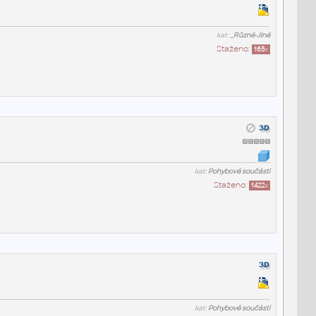
kat:
_Různé-Jiné
Staženo:
165
x
kat:
Pohybové součásti
Staženo:
1422
x
kat:
Pohybové součásti