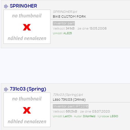
SPRINGHER
SPRINGHER.ipt
BIKE CUSTOM FORK
Inventor part
Velikost
341kB
• ze dne
13.05.2008
Umístil:
ALE25
731c03 (Spring)
731c03 (Spring).ipt
Lego 731c03 (Spring)
Inventor part IPT2016
Velikost
661,5kB
• ze dne
03.07.2020
Umístil:
LatCh
• Autor:
D.Kohfeld
• Výrobce:
LEGO