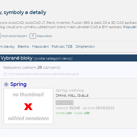
, symboly a detaily
ů
pro AutoCAD, AutoCAD LT, Revit, Inventor, Fusion 360 a další 2D a 3D CAD aplikac
alog slouží pro výměnu užitečných bloků mezi uživateli CAD a BIM aplikací.
Populár
Podrobné hledání
Nápověda
í stavby
•
Elektro
•
Mapování
•
Potrubí, TZB
•
Strojírenství
Vybrané bloky
:
(zvolte kategorii vlevo)
Nalezeno celkem
28
záznamů
hromadné stahování není pro váš účet dostupné
Spring
Spring_well.dwg
Spring, Well, Quelle
DWG2013
Velikost
33,2kB
• ze dne
28.09.2022
Umístil:
jobr
• Autor:
JoBr