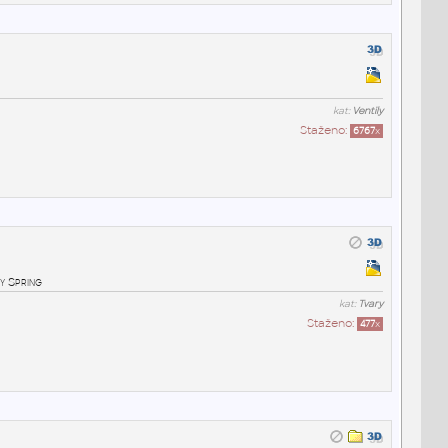
kat:
Ventily
Staženo:
6767
x
ty Spring
kat:
Tvary
Staženo:
477
x