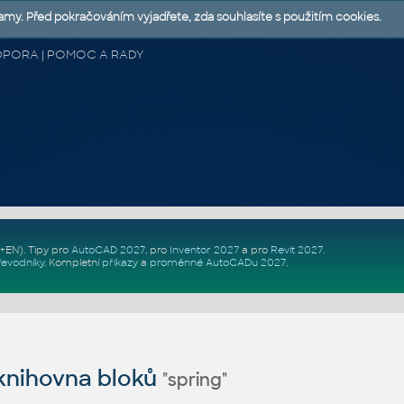
lamy. Před pokračováním vyjadřete, zda souhlasíte s použitím cookies.
 PODPORA | POMOC A RADY
Z+EN)
. Tipy pro
AutoCAD 2027
, pro
Inventor 2027
a pro
Revit 2027
.
řevodníky
.
Kompletní
příkazy
a
proměnné AutoCADu 2027
.
nihovna bloků
"spring"