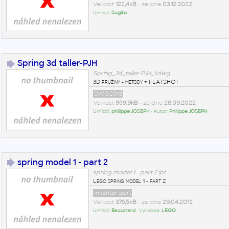
Velikost
122,4kB
• ze dne
03.12.2022
Umístil:
Sugito
Spring 3d taller-PJH
Spring_3d_taller-PJH_1.dwg
3D pružiny - metody + FLATSHOT
DWG2013
Velikost
959,9kB
• ze dne
28.09.2022
Umístil:
philippe JOSEPH
• Autor:
Philippe JOSEPH
spring model 1 - part 2
spring model 1 - part 2.ipt
Lego spring model 1 - part 2
Inventor part
Velikost
376,5kB
• ze dne
29.04.2012
Umístil:
Basssterd
• Výrobce:
LEGO