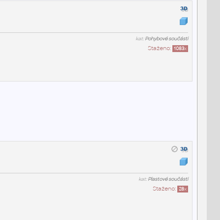
kat:
Pohybové součásti
Staženo:
1083
x
kat:
Plastové součásti
Staženo:
28
x