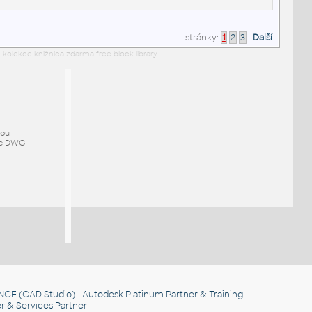
stránky:
1
2
3
Další
 kolekce knižnica zdarma free block library
mou
ze DWG
NCE
(CAD Studio) - Autodesk Platinum Partner & Training
r & Services Partner