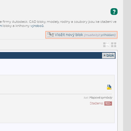
?
e firmy Autodesk. CAD bloky, modely, rodiny a soubory jsou ke stažení ve
ní
bloky a knihovny
výrobců
.
Vložit nový blok
(musíte být
přihlášeni
)
blok
kat:
Mapové symboly
Staženo:
522
x