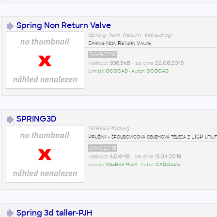
Spring Non Return Valve
Spring_Non_Return_Valve.dwg
Spring Non Return Valve
DWG2010
Velikost
936,5kB
• ze dne
22.06.2016
Umístil:
OCGCAD
• Autor:
OCGCAD
SPRING3D
SPRING3D.dwg
Pružiny - šroubovicová objemová tělesa z LISP utili
DWG2018
Velikost
4,04MB
• ze dne
13.04.2019
Umístil:
Vladimír Michl
• Autor:
CADstudio
Spring 3d taller-PJH