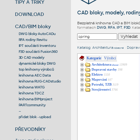
TIPY A TRIKY
CAD bloky, modely, rodiny
DOWNLOAD
Bezplatná knihovna CAD a BIM blok
CAD/BIM bloky
formátech
DWG
,
RFA
,
IPT
,
F3D
. Kat
DWG bloky AutoCADu
RFA rodiny Revitu
IPT součásti Inventoru
Katalog
:
Architektura
•
Dopravn
/obecné
F3D součásti Fusion360
3D CAD modely
Kategorie
Výrobci
dynamické bloky DWG
Architektura
13909
/obecné
top knihovny výrobců
Dopravní stavby
398
Elektro
1550
knihovna AEC Data
Mapování
447
knihovna RUG-CADstudio
Potrubí, TZB
3119
knihovna WATG
Strojírenství
3766
knihovna TDCZ
knihovna BIMproject
PARTcommunity
--
přidat blok - upload
PŘEVODNÍKY