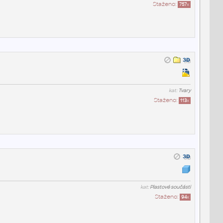
Staženo:
757
x
kat:
Tvary
Staženo:
113
x
kat:
Plastové součásti
Staženo:
94
x