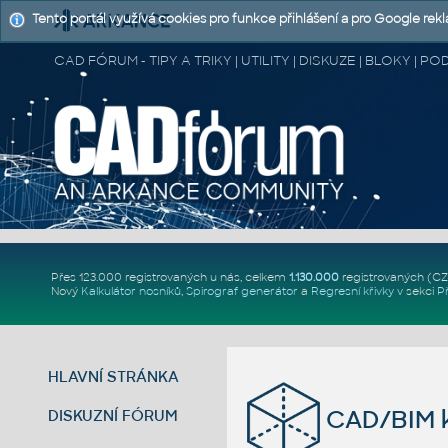
Tento portál využívá cookies pro funkce přihlášení a pro Google rek
CAD FÓRUM - TIPY A TRIKY | UTILITY | DISKUZE | BLOKY |
Přes 123.000 registrovaných u nás, celkem
1.130.000
registrovaných (C
Nový
Kalkulátor nosníků
,
Spirograf generátor
a
Regresní křivky
v sekci
P
HLAVNÍ STRÁNKA
CAD/BIM k
DISKUZNÍ FÓRUM