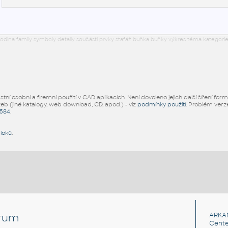
odina family symboly detaily součásti prvky stafáž buňka buňky výkres téma kategorie
ní osobní a firemní použití v CAD aplikacích. Není dovoleno jejich další šíření for
žeb (jiné katalogy, web download, CD, apod.) - viz
podmínky použití
. Problém ver
5584
.
bloků
.
rum
ARKA
Cente