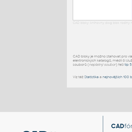
CAD bloky: knihovny dwg blok rodiny r
CAD bloky je možno stahovat pro vlast
elektronických katalogů, médií či slu
souborů (
neplatný soubor
) řeší
tip 
Viz též
Statistika
a
nejnovějších 100 
CAD
fó