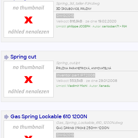
Spring_3d_taller-PJH.dwg
3D šroubovice, pružiny
DWG2013
Velikost
816,9kB
• ze dne
19.02.2020
Umístil:
philippe JOSEPH
• Autor:
carlosban71 + PJH
Spring cut
Spring_cut.ipt
Pružina parametrická, animovatelná
Inventor part IPT2008
Velikost
553,5kB
• ze dne
29.01.2008
Umístil:
Vladimír Michl
• Autor:
Xanadu
Gas Spring Lockable 610 1200N
Gas_Spring_Lockable_610_1200N.dwg
Gas Spring stroke 250mm 1200N
DWG2013