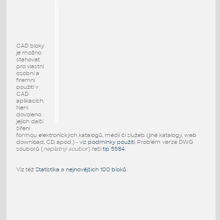
CAD bloky
je možno
stahovat
pro vlastní
osobní a
firemní
použití v
CAD
aplikacích.
Není
dovoleno
jejich další
šíření
formou elektronických katalogů, médií či služeb (jiné katalogy, web
download, CD, apod.) - viz
podmínky použití
. Problém verze DWG
souborů (
neplatný soubor
) řeší
tip 5584
.
Viz též
Statistika
a
nejnovějších 100 bloků
.