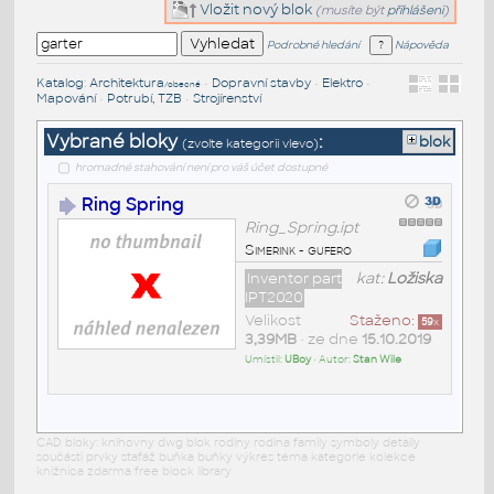
Vložit nový blok
(musíte být
přihlášeni
)
Podrobné hledání
Nápověda
Katalog
:
Architektura
•
Dopravní stavby
•
Elektro
•
/obecné
Mapování
•
Potrubí, TZB
•
Strojírenství
Vybrané bloky
:
blok
(zvolte kategorii vlevo)
hromadné stahování není pro váš účet dostupné
Ring Spring
Ring_Spring.ipt
Simerink - gufero
Inventor part
kat:
Ložiska
IPT2020
Velikost
Staženo:
59
x
3,39MB
• ze dne
15.10.2019
Umístil:
UBoy
• Autor:
Stan Wile
CAD bloky: knihovny dwg blok rodiny rodina family symboly detaily
součásti prvky stafáž buňka buňky výkres téma kategorie kolekce
knižnica zdarma free block library