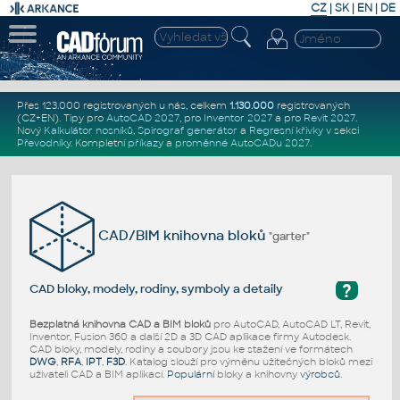
CZ
|
SK
|
EN
|
DE
Přes 123.000 registrovaných u nás, celkem
1.130.000
registrovaných
(CZ+EN)
. Tipy pro
AutoCAD 2027
, pro
Inventor 2027
a pro
Revit 2027
.
Nový
Kalkulátor nosníků
,
Spirograf generátor
a
Regresní křivky
v sekci
Převodníky
.
Kompletní
příkazy
a
proměnné AutoCADu 2027
.
CAD/BIM knihovna bloků
"garter"
?
CAD bloky, modely, rodiny, symboly a detaily
Bezplatná knihovna CAD a BIM bloků
pro AutoCAD, AutoCAD LT, Revit,
Inventor, Fusion 360 a další 2D a 3D CAD aplikace firmy Autodesk.
CAD bloky, modely, rodiny a soubory jsou ke stažení ve formátech
DWG
,
RFA
,
IPT
,
F3D
. Katalog slouží pro výměnu užitečných bloků mezi
uživateli CAD a BIM aplikací.
Populární
bloky a knihovny
výrobců
.