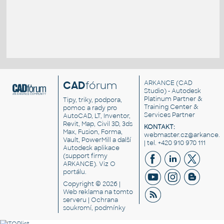
CAD
fórum
ARKANCE
(CAD
Studio) - Autodesk
Platinum Partner &
Tipy, triky, podpora,
Training Center &
pomoc a rady pro
Services Partner
AutoCAD, LT, Inventor,
Revit, Map, Civil 3D, 3ds
KONTAKT:
Max, Fusion, Forma,
webmaster.cz@arkance.w
Vault, PowerMill a další
| tel. +420 910 970 111
Autodesk aplikace
(support firmy
ARKANCE). Viz
O
portálu
.
Copyright © 2026 |
Web reklama
na tomto
serveru |
Ochrana
soukromí, podmínky