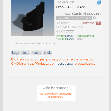
0-Black.ipt
Lego 87080-Black
kat:
Plastové součásti
Inventor part IPT2016
Velikost
Staženo:
16
x
902,5kB
• ze dne
03.07.2020
Umístil:
LatCh^
• Autor:
D.Kohfeld
•
Výrobce:
LEGO^
•
md5:
ff79b00c35eceee9d9fd24278a2a1440
Lego
piece
kostka
brick
Blok je k dispozici jen pro registrované členy webu
CADforum.cz. Přihlaste se -
registrace
je bezplatná.
Vaše hodnocení:
Nejste přihlášeni - nemůžete
hodnotit blok