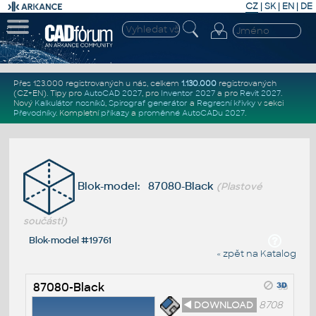
CZ
|
SK
|
EN
|
DE
Přes 123.000 registrovaných u nás, celkem
1.130.000
registrovaných
(CZ+EN)
. Tipy pro
AutoCAD 2027
, pro
Inventor 2027
a pro
Revit 2027
.
Nový
Kalkulátor nosníků
,
Spirograf generátor
a
Regresní křivky
v sekci
Převodníky
.
Kompletní
příkazy
a
proměnné AutoCADu 2027
.
Blok-model: 87080-Black
(Plastové
součásti)
Blok-model #19761
« zpět na Katalog
87080-Black
◄ DOWNLOAD
8708