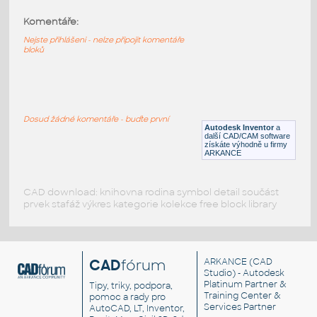
Komentáře:
87080-DkBlue
:
Lego 87080-DkBlue
Nejste přihlášeni - nelze připojit komentáře
bloků
IPT
Plastové součásti
87080-DkAzure
:
Lego 87080-DkAzure
Dosud žádné komentáře - buďte první
Autodesk Inventor
a
IPT
Plastové součásti
další CAD/CAM software
získáte výhodně u firmy
ARKANCE
CAD download: knihovna rodina symbol detail součást
prvek stafáž výkres kategorie kolekce free block library
CAD
fórum
ARKANCE
(CAD
Studio) - Autodesk
Platinum Partner &
Tipy, triky, podpora,
Training Center &
pomoc a rady pro
Services Partner
AutoCAD, LT, Inventor,